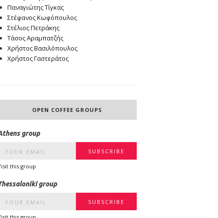
Παναγιώτης Τίγκας
Στέφανος Κωφόπουλος
Στέλιος Πετράκης
Τάσος Αραμπατζής
Χρήστος Βασιλόπουλος
Χρήστος Γαστεράτος
OPEN COFFEE GROUPS
Athens group
Visit this group
Thessaloniki group
Visit this group