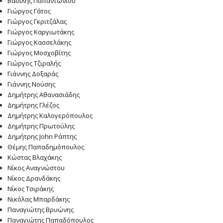
Βασίλης Παπαντωνίου
Γιώργος Γάτος
Γιώργος Γκριτζάλας
Γιώργος Καργιωτάκης
Γιώργος Κασσελάκης
Γιώργος Μοσχοβίτης
Γιώργος Τζιραλής
Γιάννης Δοξαράς
Γιάννης Νούσης
Δημήτρης Αθανασιάδης
Δημήτρης Γλέζος
Δημήτρης Καλογερόπουλος
Δημήτρης Πρωτούλης
Δημήτρης John Ράπτης
Θέμης Παπαδημόπουλος
Κώστας Βλαχάκης
Νίκος Αναγνώστου
Νίκος Δρανδάκης
Νίκος Τσιράκης
Νικόλας Μπαρδάκης
Παναγιώτης Βρυώνης
Παναγιώτης Παπαδόπουλος