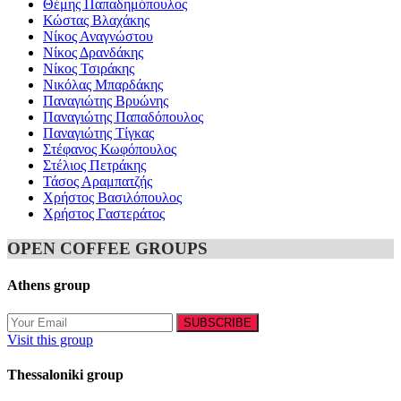
Θέμης Παπαδημόπουλος
Κώστας Βλαχάκης
Νίκος Αναγνώστου
Νίκος Δρανδάκης
Νίκος Τσιράκης
Νικόλας Μπαρδάκης
Παναγιώτης Βρυώνης
Παναγιώτης Παπαδόπουλος
Παναγιώτης Τίγκας
Στέφανος Κωφόπουλος
Στέλιος Πετράκης
Τάσος Αραμπατζής
Χρήστος Βασιλόπουλος
Χρήστος Γαστεράτος
OPEN COFFEE GROUPS
Athens group
Visit this group
Thessaloniki group