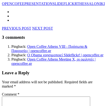
OPENCOFEE
PRESENTATION
SLIDEFLICKR
THESSALONIKI
PREVIOUS POST
NEXT POST
3 comments
Pingback:
Open Coffee Athens VIII - Πρόσωπα &
Παρουσίες | opencoffee.gr
Pingback:
Ο Obama χρησιμοποιεί Slideflickr! | opencoffee.gr
Pingback:
Open Coffee Athens Meeting X, οι ομιλητές |
opencoffee.gr
Leave a Reply
Your email address will not be published.
Required fields are
marked
*
Comment
*