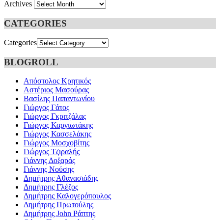
Archives
CATEGORIES
Categories
BLOGROLL
Απόστολος Κρητικός
Αστέριος Μασούρας
Βασίλης Παπαντωνίου
Γιώργος Γάτος
Γιώργος Γκριτζάλας
Γιώργος Καργιωτάκης
Γιώργος Κασσελάκης
Γιώργος Μοσχοβίτης
Γιώργος Τζιραλής
Γιάννης Δοξαράς
Γιάννης Νούσης
Δημήτρης Αθανασιάδης
Δημήτρης Γλέζος
Δημήτρης Καλογερόπουλος
Δημήτρης Πρωτούλης
Δημήτρης John Ράπτης