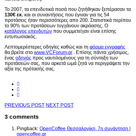
Το 2007, τα επενδυτικά ποσά που ζητήθηκαν ξεπέρασαν τα
130€ εκ.
και οι συναντήσεις που έγιναν για τις 54
προτάσεις ήταν περισσότερες απο 200. Στατιστικά περίπου
το 90% των προτάσεων τυγχάνουν ακρόασης. Ο
κατάλογος επενδυτών
που συμμετείχαν είναι επίσης
εντυπωσιακός.
Λεπτομερέστερες οδηγίες καθώς και τη
φόρμα εγγραφής
θα βρείτε στο
www.VCForum.gr
. Επίσης πάντα χρήσιμος,
ένας
οδηγός
προς ναυτιλομένους για τη σύνταξη των
προτάσεών σας, που αρκετά ωμά ζητά να περιγράψετε την
αξία της πρότασής σας.
PREVIOUS POST
NEXT POST
3 comments
Pingback:
OpenCoffee Θεσσαλονίκη, 7η συνάντηση |
opencoffee.gr