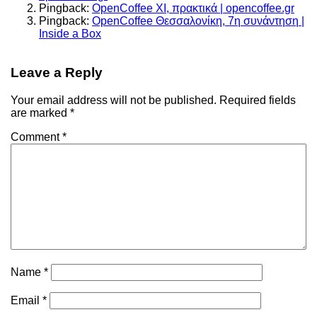
Pingback:
OpenCoffee XI, πρακτικά | opencoffee.gr
Pingback:
OpenCoffee Θεσσαλονίκη, 7η συνάντηση |
Inside a Box
Leave a Reply
Your email address will not be published.
Required fields
are marked
*
Comment
*
Name
*
Email
*