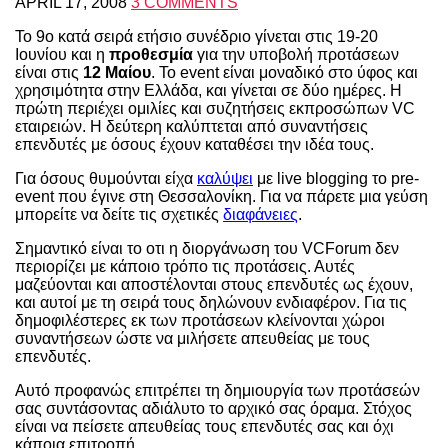
APRIL 17, 2008
3 COMMENTS
Το 9ο κατά σειρά ετήσιο συνέδριο γίνεται στις 19-20
Ιουνίου και η
προθεσμία
για την υποβολή προτάσεων
είναι στις
12 Μαίου
. Το event είναι μοναδικό στο ύφος και
χρησιμότητα στην Ελλάδα, και γίνεται σε δύο ημέρες. Η
πρώτη περιέχει ομιλίες και συζητήσεις εκπροσώπων VC
εταιρειών. Η δεύτερη καλύπτεται από συναντήσεις
επενδυτές με όσους έχουν καταθέσει την ιδέα τους.
Για όσους θυμούνται είχα
καλύψει
με live blogging το pre-
event που έγινε στη Θεσσαλονίκη. Για να πάρετε μια γεύση
μπορείτε να δείτε τις σχετικές
διαφάνειες
.
Σημαντικό είναι το οτι η διοργάνωση του VCForum δεν
περιορίζει με κάποιο τρόπο τις προτάσεις. Αυτές
μαζεύονται και αποστέλονται στους επενδυτές ως έχουν,
και αυτοί με τη σειρά τους δηλώνουν ενδιαφέρον. Για τις
δημοφιλέστερες εκ των προτάσεων κλείνονται χώροι
συναντήσεων ώστε να μιλήσετε απευθείας με τους
επενδυτές.
Αυτό προφανώς επιτρέπει τη δημιουργία των προτάσεών
σας συντάσοντας αδιάλυτο το αρχικό σας όραμα. Στόχος
είναι να πείσετε απευθείας τους επενδυτές σας και όχι
κάποια επιτροπή.