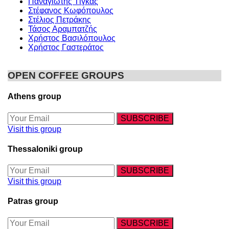
Παναγιώτης Τίγκας
Στέφανος Κωφόπουλος
Στέλιος Πετράκης
Τάσος Αραμπατζής
Χρήστος Βασιλόπουλος
Χρήστος Γαστεράτος
OPEN COFFEE GROUPS
Athens group
Visit this group
Thessaloniki group
Visit this group
Patras group