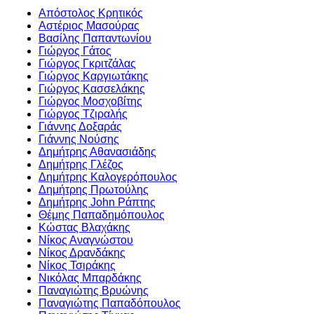
Απόστολος Κρητικός
Αστέριος Μασούρας
Βασίλης Παπαντωνίου
Γιώργος Γάτος
Γιώργος Γκριτζάλας
Γιώργος Καργιωτάκης
Γιώργος Κασσελάκης
Γιώργος Μοσχοβίτης
Γιώργος Τζιραλής
Γιάννης Δοξαράς
Γιάννης Νούσης
Δημήτρης Αθανασιάδης
Δημήτρης Γλέζος
Δημήτρης Καλογερόπουλος
Δημήτρης Πρωτούλης
Δημήτρης John Ράπτης
Θέμης Παπαδημόπουλος
Κώστας Βλαχάκης
Νίκος Αναγνώστου
Νίκος Δρανδάκης
Νίκος Τσιράκης
Νικόλας Μπαρδάκης
Παναγιώτης Βρυώνης
Παναγιώτης Παπαδόπουλος