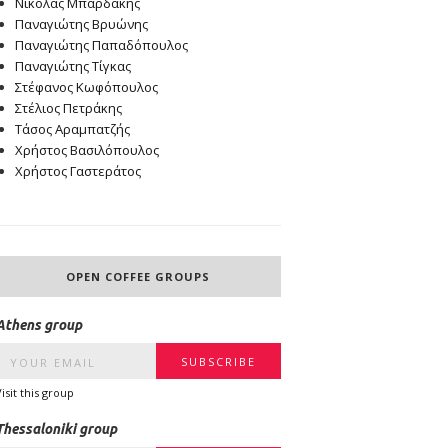
Νικόλας Μπαρδάκης
Παναγιώτης Βρυώνης
Παναγιώτης Παπαδόπουλος
Παναγιώτης Τίγκας
Στέφανος Κωφόπουλος
Στέλιος Πετράκης
Τάσος Αραμπατζής
Χρήστος Βασιλόπουλος
Χρήστος Γαστεράτος
OPEN COFFEE GROUPS
Athens group
Visit this group
Thessaloniki group