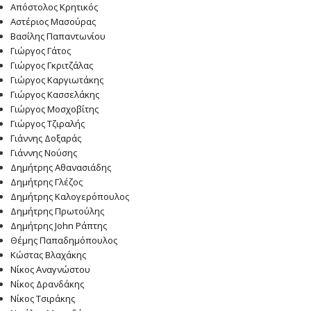
Απόστολος Κρητικός
Αστέριος Μασούρας
Βασίλης Παπαντωνίου
Γιώργος Γάτος
Γιώργος Γκριτζάλας
Γιώργος Καργιωτάκης
Γιώργος Κασσελάκης
Γιώργος Μοσχοβίτης
Γιώργος Τζιραλής
Γιάννης Δοξαράς
Γιάννης Νούσης
Δημήτρης Αθανασιάδης
Δημήτρης Γλέζος
Δημήτρης Καλογερόπουλος
Δημήτρης Πρωτούλης
Δημήτρης John Ράπτης
Θέμης Παπαδημόπουλος
Κώστας Βλαχάκης
Νίκος Αναγνώστου
Νίκος Δρανδάκης
Νίκος Τσιράκης