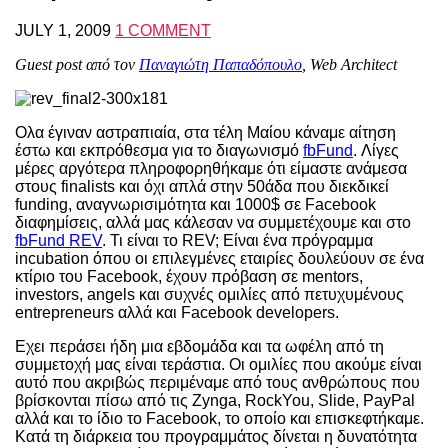
JULY 1, 2009
1 COMMENT
Guest post από τον
Παναγιώτη Παπαδόπουλο
, Web Architect
Ολα έγιναν αστραπιαία, στα τέλη Μαίου κάναμε αίτηση
έστω και εκπρόθεσμα για το διαγωνισμό
fbFund
. Λίγες
μέρες αργότερα πληροφορηθήκαμε ότι είμαστε ανάμεσα
στους finalists και όχι απλά στην 50άδα που διεκδικεί
funding, αναγνωρισιμότητα και 1000$ σε Facebook
διαφημίσεις, αλλά μας κάλεσαν να συμμετέχουμε και στο
fbFund REV
. Τι είναι το REV; Είναι ένα πρόγραμμα
incubation όπου οι επιλεγμένες εταιρίες δουλεύουν σε ένα
κτίριο του Facebook, έχουν πρόβαση σε mentors,
investors, angels και συχνές ομιλίες από πετυχυμένους
entrepreneurs αλλά και Facebook developers.
Εχει περάσει ήδη μια εβδομάδα και τα ωφέλη από τη
συμμετοχή μας είναι τεράστια. Οι ομιλίες που ακούμε είναι
αυτό που ακριβώς περιμέναμε από τους ανθρώπους που
βρίσκονται πίσω από τις Zynga, RockYou, Slide, PayPal
αλλά και το ίδιο το Facebook, το οποίο και επισκεφτήκαμε.
Κατά τη διάρκεια του προγραμμάτος δίνεται η δυνατότητα