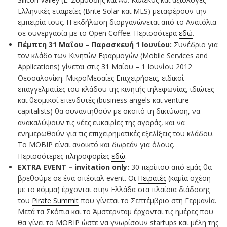
Ελληνικές εταιρείες (Brite Solar και MLS) μεταφέρουν την
εμπειρία τους. Η εκδήλωση διοργανώνεται από το Ανατόλια
σε συνεργασία με το Open Coffee. Περισσότερα
εδώ
.
Πέμπτη 31 Μαΐου – Παρασκευή 1 Ιουνίου:
Συνέδριο για
τον κλάδο των Κινητών Εφαρμογών (Mobile Services and
Applications) γίνεται στις 31 Μαίου – 1 Ιουνίου 2012
Θεσσαλονίκη. ΜικροΜεσαίες Επιχειρήσεις, ειδικοί
επαγγελματίες του κλάδου της κινητής τηλεφωνίας, ιδιώτες
και θεσμικοί επενδυτές (business angels και venture
capitalists) θα συναντηθούν με σκοπό τη δικτύωση, να
ανακαλύψουν τις νέες ευκαιρίες της αγοράς, και να
ενημερωθούν για τις επιχειρηματικές εξελίξεις του κλάδου.
Το MOBIP είναι ανοικτό και δωρεάν για όλους.
Περισσότερες πληροφορίες
εδώ
.
EXTRA EVENT – invitation only:
30 περίπου από εμάς θα
βρεθούμε σε ένα σπέσιαλ event. Οι
Πειρατές
(καμία σχέση
με το κόμμα) έρχονται στην Ελλάδα στα πλαίσια διάδοσης
του
Pirate Summit
που γίνεται το Σεπτέμβριο στη Γερμανία.
Μετά τα Σκόπια και το Άμστερνταμ έρχονται τις ημέρες που
θα γίνει το MOBIP ώστε να γνωρίσουν startups και μέλη της