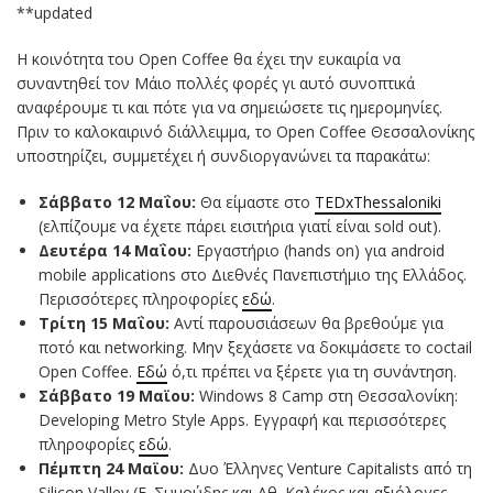
**updated
Η κοινότητα του Open Coffee θα έχει την ευκαιρία να
συναντηθεί τον Μάιο πολλές φορές γι αυτό συνοπτικά
αναφέρουμε τι και πότε για να σημειώσετε τις ημερομηνίες.
Πριν το καλοκαιρινό διάλλειμμα, το Open Coffee Θεσσαλονίκης
υποστηρίζει, συμμετέχει ή συνδιοργανώνει τα παρακάτω:
Σάββατο 12 Μαΐου:
Θα είμαστε στο
TEDxThessaloniki
(ελπίζουμε να έχετε πάρει εισιτήρια γιατί είναι sold out).
Δευτέρα 14 Μαΐου:
Εργαστήριο (hands on) για android
mobile applications στο Διεθνές Πανεπιστήμιο της Ελλάδος.
Περισσότερες πληροφορίες
εδώ
.
Τρίτη 15 Μαΐου:
Αντί παρουσιάσεων θα βρεθούμε για
ποτό και networking. Μην ξεχάσετε να δοκιμάσετε το coctail
Open Coffee.
Εδώ
ό,τι πρέπει να ξέρετε για τη συνάντηση.
Σάββατο 19 Μαϊου:
Windows 8 Camp στη Θεσσαλονίκη:
Developing Metro Style Apps. Εγγραφή και περισσότερες
πληροφορίες
εδώ
.
Πέμπτη 24 Μαϊου:
Δυο Έλληνες Venture Capitalists από τη
Silicon Valley (E. Συμούδης και Αθ. Καλέκος και αξιόλογες