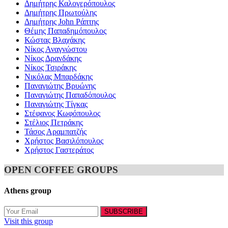
Δημήτρης Καλογερόπουλος
Δημήτρης Πρωτούλης
Δημήτρης John Ράπτης
Θέμης Παπαδημόπουλος
Κώστας Βλαχάκης
Νίκος Αναγνώστου
Νίκος Δρανδάκης
Νίκος Τσιράκης
Νικόλας Μπαρδάκης
Παναγιώτης Βρυώνης
Παναγιώτης Παπαδόπουλος
Παναγιώτης Τίγκας
Στέφανος Κωφόπουλος
Στέλιος Πετράκης
Τάσος Αραμπατζής
Χρήστος Βασιλόπουλος
Χρήστος Γαστεράτος
OPEN COFFEE GROUPS
Athens group
Visit this group