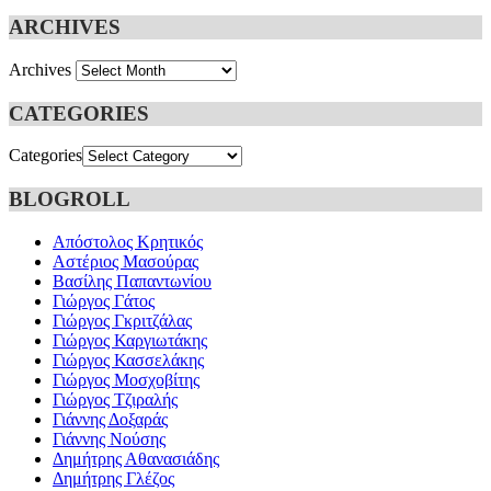
ARCHIVES
Archives
CATEGORIES
Categories
BLOGROLL
Απόστολος Κρητικός
Αστέριος Μασούρας
Βασίλης Παπαντωνίου
Γιώργος Γάτος
Γιώργος Γκριτζάλας
Γιώργος Καργιωτάκης
Γιώργος Κασσελάκης
Γιώργος Μοσχοβίτης
Γιώργος Τζιραλής
Γιάννης Δοξαράς
Γιάννης Νούσης
Δημήτρης Αθανασιάδης
Δημήτρης Γλέζος