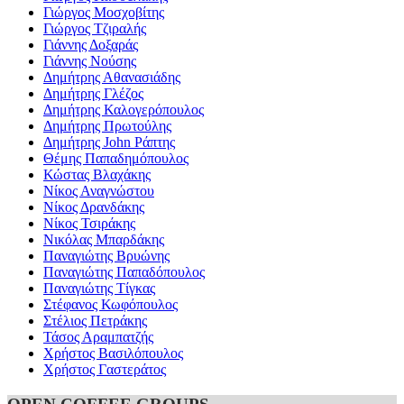
Γιώργος Μοσχοβίτης
Γιώργος Τζιραλής
Γιάννης Δοξαράς
Γιάννης Νούσης
Δημήτρης Αθανασιάδης
Δημήτρης Γλέζος
Δημήτρης Καλογερόπουλος
Δημήτρης Πρωτούλης
Δημήτρης John Ράπτης
Θέμης Παπαδημόπουλος
Κώστας Βλαχάκης
Νίκος Αναγνώστου
Νίκος Δρανδάκης
Νίκος Τσιράκης
Νικόλας Μπαρδάκης
Παναγιώτης Βρυώνης
Παναγιώτης Παπαδόπουλος
Παναγιώτης Τίγκας
Στέφανος Κωφόπουλος
Στέλιος Πετράκης
Τάσος Αραμπατζής
Χρήστος Βασιλόπουλος
Χρήστος Γαστεράτος