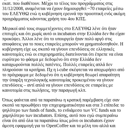
εκατ. που διαθέτουν. Μέχρι το τέλος του προγράμματος στις
31/12/2008, αναμένεται να έχουν δημιουργθεί ~70 εταιρείες μέσω
του ΕΛΕΥΘΩ ενώ η κυβέρνηση ερευνά την προοπτική ενός ακόμη
προγράμματος κάνοντας χρήση του 4ου ΚΠΣ.
Μερικοί από τους συμμετέχοντες στο ΕΛΕΥΘΩ λένε ότι ήταν
επιτυχές και ότι χωρίς αυτό οι incubators στην Ελλάδα δεν θα είχαν
προκύψει. Άλλοι λένε ότι το υπουργείο ήταν πολύ αργό στις
αποφάσεις για το ποιες εταιρείες μπορούν να χρηματοδοτηθούν. Η
κυβέρνηση είχε ως σκοπό να γίνουν επενδύσεις σε ελληνικές
καινοτομίες ενώ οι επιχειρηματίες διατείνονται ότι έπρεπε να είναι
ευρύτερο το φάσμα με δεδομένο ότι στην Ελλάδα δεν
καταχωρούνται πολλές πατέντες. Πολλές εταιρείες απλά δεν
πληρούσαν τα κριτήρια. Πχ η i-cube σκέφτεται να αποχωρήσει από
το πρόγραμμα με δεδομένο ότι η κυβέρνηση θεωρεί απαραίτητη
την ύπαρξη τεχνολογικής καινοτομίας προκειμένου να γίνουν
επενδύσεις – αντί απλά να γίνουν επενδύσεις σε εταιρείες με
καινοτομία στις πωλήσεις, την παραγωγή κλπ.
Όπως φαίνεται από τα παραπάνω η κρατική παρέμβαση είχε σαν
σκοπό να προωθήσει την επιχειρηματικότητα και στα 3 επίπεδα: το
ψηλότερο των funds of funds, το ενδιάμεσο των VC funds και το
χαμηλότερο των incubators. Επίσης, αυτό που εγώ συμπεραίνω
είναι ότι από όλα τα παραπάνω ίσως μόνο οι incubators έχουν
άμεση εφαρμογή για το OpenCoffee και τα μέλη του αλλά και