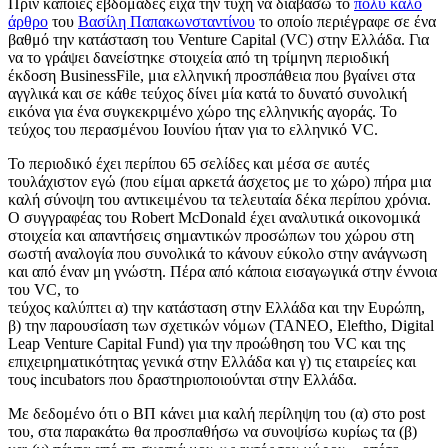
Πριν κάποιες εβδομάδες είχα την τύχη να διάβασω το
πολύ καλό
άρθρο
του
Βασίλη Παπακωνσταντίνου
το οποίο περιέγραφε σε ένα
βαθμό την κατάσταση του Venture Capital (VC) στην Ελλάδα. Για
να το γράψει δανείστηκε στοιχεία από τη τρίμηνη περιοδική
έκδοση BusinessFile, μια ελληνική προσπάθεια που βγαίνει στα
αγγλικά και σε κάθε τεύχος δίνει μία κατά το δυνατό συνολική
εικόνα για ένα συγκεκριμένο χώρο της ελληνικής αγοράς. Το
τεύχος του περασμένου Ιουνίου ήταν για το ελληνικό VC.
Το περιοδικό έχει περίπου 65 σελίδες και μέσα σε αυτές
τουλάχιστον εγώ (που είμαι αρκετά άσχετος με το χώρο) πήρα μια
καλή σύνοψη του αντικειμένου τα τελευταία δέκα περίπου χρόνια.
Ο συγγραφέας του Robert McDonald έχει αναλυτικά οικονομικά
στοιχεία και απαντήσεις σημαντικών προσώπων του χώρου στη
σωστή αναλογία που συνολικά το κάνουν εύκολο στην ανάγνωση
και από έναν μη γνώστη. Πέρα από κάποια εισαγωγικά στην έννοια
του VC, το
τεύχος καλύπτει α) την κατάσταση στην Ελλάδα και την Ευρώπη,
β) την παρουσίαση των σχετικών νόμων (ΤΑΝΕΟ, Eleftho, Digital
Leap Venture Capital Fund) για την προώθηση του VC και της
επιχειρηματικότητας γενικά στην Ελλάδα και γ) τις εταιρείες και
τους incubators που δραστηριοποιούνται στην Ελλάδα.
Με δεδομένο ότι ο ΒΠ κάνει μια καλή περίληψη του (α) στο post
του, στα παρακάτω θα προσπαθήσω να συνοψίσω κυρίως τα (β)