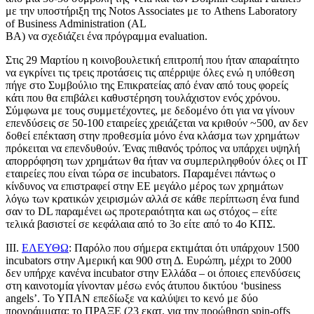
με την υποστήριξη της Notos Associates με το Athens Laboratory
of Business Administration (AL
BA) να σχεδιάζει ένα πρόγραμμα evaluation.
Στις 29 Μαρτίου η κοινοβουλετική επιτροπή που ήταν απαραίτητο
να εγκρίνει τις τρεις προτάσεις τις απέρριψε όλες ενώ η υπόθεση
πήγε στο Συμβούλιο της Επικρατείας από έναν από τους φορείς
κάτι που θα επιβάλει καθυστέρηση τουλάχιστον ενός χρόνου.
Σύμφωνα με τους συμμετέχοντες, με δεδομένο ότι για να γίνουν
επενδύσεις σε 50-100 εταιρείες χρειάζεται να κριθούν ~500, αν δεν
δοθεί επέκταση στην προθεσμία μόνο ένα κλάσμα των χρημάτων
πρόκειται να επενδυθούν. Ένας πιθανός τρόπος να υπάρχει υψηλή
απορρόφηση των χρημάτων θα ήταν να συμπεριληφθούν όλες οι ΙΤ
εταιρείες που είναι τώρα σε incubators. Παραμένει πάντως ο
κίνδυνος να επιστραφεί στην ΕΕ μεγάλο μέρος των χρημάτων
λόγω των κρατικών χειρισμών αλλά σε κάθε περίπτωση ένα fund
σαν το DL παραμένει ως προτεραιότητα και ως στόχος – είτε
τελικά βασιστεί σε κεφάλαια από το 3ο είτε από το 4ο ΚΠΣ.
IΙΙ.
ΕΛΕΥΘΩ
: Παρόλο που σήμερα εκτιμάται ότι υπάρχουν 1500
incubators στην Αμερική και 900 στη Δ. Ευρώπη, μέχρι το 2000
δεν υπήρχε κανένα incubator στην Ελλάδα – οι όποιες επενδύσεις
στη καινοτομία γίνονταν μέσω ενός άτυπου δικτύου ‘business
angels’. Το ΥΠΑΝ επεδίωξε να καλύψει το κενό με δύο
προγράμματα: το ΠΡΑΞΕ (23 εκατ. για την προώθηση spin-offs