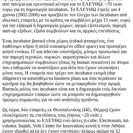
από παν/μια και ερευνητικά κέντρα και το ΕΛΕΥΘΩ: ~70 εκατ.
ευρώ για τη δημιουργία incubators. Το ΕΛΕΥΘΩ έτρεξε για 4
χρόνια (2002-2006) και προέβλεπε τον έλεγχο των incubators από
ιδιωτικές εταιρείες με το κράτος να συμβάλλει μέχρι 15 εκατ. ευρώ
για την εξαγορά ή δημιουργία χώρων, αγορά εξοπλισμού, παροχή
start-up εξόδων, έξοδα συμβούλων και τις αρχικές επενδύσεις.
Ένας incubator βασικά είναι χώρος (ειδικά φτιαγμένος, ένα
διαθέσιμο κτίριο ή απλά νοικιασμένο office space) και προσφέρει
φτηνό ενοίκιο, ΙΤ και telecom υποστήριξη, μόνιμο προσωπικό για
την παροχή τεχνικών, νομικών, φοροτεχνικών και άλλων
επιχειρηματικών συμβουλών (όπως πχ human resources) σε άτομα
που επιθυμούν να αναπτύξουν μια ιδέα που έχουν υλοποιήσει
μόνοι τους. Η εταιρεία που τρέχει τον incubator εκτιμά (due
diligence) τα κατατιθέμενα business plans και όσα περάσουν τα
κριτήρια της θα βοηθηθούν ώστε να μεταφερθούν στην αγορά.
Βασικός ρόλος του incubator είναι και η δημιουργία ενός δικτύου
επιχειρηματικών επαφών ώστε να μπορούν να δημιουργηθούν
πρώιμες συμφωνίες για τα υπό ανάπτυξη προϊόντα.
Ως τώρα, δύο εταιρείες εκ Θεσσαλονίκης (Ι4G, Θέρμη) έχουν
ολοκληρώσει τις επενδύσεις τους (ύψους ~20 εκάτ.)
χρησιμοποιώντας το ΕΛΕΥΘΩ ενώ άλλες (i-cube, Electronum, ini-
cubator, Inqlab, Velti Center for Innovation) κοντά ή στην ΑΘήνα
έχουν ιδρυθεί αλλά δεν έχουν επενδύσει πλήρως ακόμα τα 32