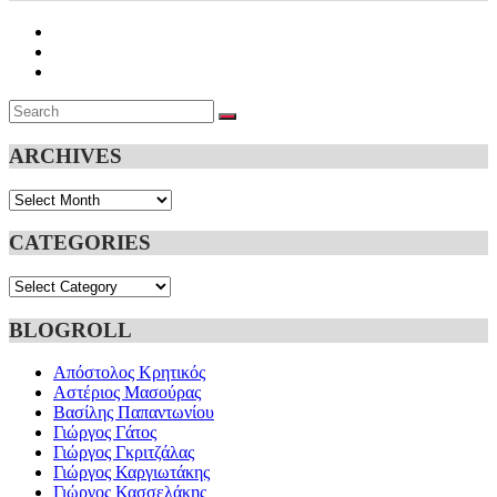
Search
SEARCH
for:
ARCHIVES
Archives
CATEGORIES
Categories
BLOGROLL
Απόστολος Κρητικός
Αστέριος Μασούρας
Βασίλης Παπαντωνίου
Γιώργος Γάτος
Γιώργος Γκριτζάλας
Γιώργος Καργιωτάκης
Γιώργος Κασσελάκης