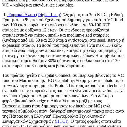
VC – καθώς και επενδυτικές ευκαιρίες.
ΙΙ.
Ψηφιακό Άλμα (Digital Leap)
: Ώς μέρος του 3ου ΚΠΣ η Ειδική
Γραμματεία Ψηφιακού Σχεδιασμού δημιούργησε αυτό το VC fund
των 100 εκατ. ευρώ με σκοπό να επενδύσει σε 50-100 ICT
εταιρείες με ορίζοντα 12 ετών. Οι επενδύσεις προορίζονται
αποκλειστικά για micro-, small- και medium-sized εταιρείες
(λιγότερα από 10, 50 και 250 άτομα αντίστοιχα) στο seed, start-up ή
expansion στάδιο. Τα ποσά που προβλέπονται είναι max 1.5 εκάτ./
εταιρεία ενώ υπάρχουν προοπτικές και για την ενίσχυση περιοχών
με ανεργία ή συγκεκριμένων οικονομικών πεδίων. Η συμβολή του
ιδιωτικού τομέα θα ήταν 30% φέρνοντας το τελικό ποσό στα 130
εκατ. ευρώ. και 3 φορείς κατέβασαν πρόταση.
Του πρώτου ηγείτο η Capital Connect, συμπεριλαμβάνοντας το VC
fund του Marfin Group: IBG Capital την Θέρμη, τον incubator από
τη Θεσ/νίκη και την τράπεζα Proton. Για τους σκοπούς του technical
evaluation των εταιρειών στις οποίες θα γίνονταν οι επενδύσεις είχε
την υποστήριξη του Δημόκριτου και 3 παν/μίων. Στο δεύτερο
φορέα βασικό ρόλο είχε η Attica Ventures μαζί με τους
Euroconsultants (που δημιούργησαν τον incubator Ι4G) ενώ
τεχνικοί σύμβουλοι ήταν ‘διάφορα’ επιστημονικά πάρκα όπως αυτό
της Πάτρας και η Ελληνική Πρωτοβουλία Τεχνολογικών
Συνεργατικών Σχηματισμών (
ΗΤCΙ
). O τρίτος φορέας αποτελείτο
από μια 50-50 συμβολή της Velti και των Dolphin Capital Partners