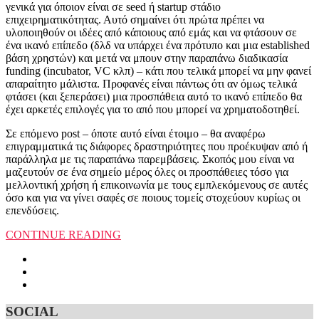
γενικά για όποιον είναι σε seed ή startup στάδιο
επιχειρηματικότητας. Αυτό σημαίνει ότι πρώτα πρέπει να
υλοποιηθούν οι ιδέες από κάποιους από εμάς και να φτάσουν σε
ένα ικανό επίπεδο (δλδ να υπάρχει ένα πρότυπο και μια established
βάση χρηστών) και μετά να μπουν στην παραπάνω διαδικασία
funding (incubator, VC κλπ) – κάτι που τελικά μπορεί να μην φανεί
απαραίτητο μάλιστα. Προφανές είναι πάντως ότι αν όμως τελικά
φτάσει (και ξεπεράσει) μια προσπάθεια αυτό το ικανό επίπεδο θα
έχει αρκετές επιλογές για το από που μπορεί να χρηματοδοτηθεί.
Σε επόμενο post – όποτε αυτό είναι έτοιμο – θα αναφέρω
επιγραμματικά τις διάφορες δραστηριότητες που προέκυψαν από ή
παράλληλα με τις παραπάνω παρεμβάσεις. Σκοπός μου είναι να
μαζευτούν σε ένα σημείο μέρος όλες οι προσπάθειες τόσο για
μελλοντική χρήση ή επικοινωνία με τους εμπλεκόμενους σε αυτές
όσο και για να γίνει σαφές σε ποιους τομείς στοχεύουν κυρίως οι
επενδύσεις.
CONTINUE READING
SOCIAL