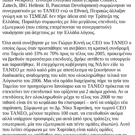
Zaitech, IBG Hellenic II, Pancretan Development) συμφώνησαν να
συνεργαστούν με το ΤΑΝΕΟ ενώ οι Εθνική, Πειραιώς άλλαξαν
γνώμη και το ΤΣΜΕΔΕ δεν πήρε άδεια από την Τράπεζα της
Ελλάδας. Παραλίγο συμφωνίες με δύο μεγάλους επενδυτές του
εξωτερικού (που επίσης επιτρέπονταν να συνεργαστούν)
ναυάγησαν για άσχετους με την Ελλάδα λόγους.
Όλα αυτά συνέβησαν με τον Γιώργο Κιντή ως CEO του ΤΑΝΕΟ ο
οποίος όμως όταν προσπάθησε να ανεβάσει τη κρατική συνδρομή
στο Ταμείο από 33% σε 70% προς το τέλος του 2005, προκειμένου
να βρεθούν περισσότεροι επενδυτές, βρήκε αντίθετο το υπουργείο
και παραιτήθηκε. Η επερχόμενη κυβέρνηση της ΝΔ δεν είδε το
ΤΑΝΕΟ με πολύ καλό μάτι με αποτέλεσμα να ξεκινήσουν οι
διαδικασίες αναδομησης του κάτι που ολοκληρώθηκε τελικά τον
Αύγουστο του 2006. Μια νέα ομάδα διαχείρισης πήρε τα ηνία του
Ταμείου τον προηγούμενο Ιανούαριο και το ΤΑΝΕΟ πρόκειται να
επεκτείνει τον επενδυτικό του ορίζοντα για 2 ακόμα χρόνια. Αν οι
επενδύσεις δεν ολοκληρωθούν μέχρι το τέλος του 2008 το πιο
πιθανό είναι ότι το κεφάλαιο θα επιστραφεί – αντί να υπάρξει νέα
παράταση. Σύμφωνα με το Δρ. Νίκο Χαριτάκη, τον τωρινό CEO
του TANEO, μένουν περίπου 100 εκατ. να επενδυθούν ακόμα
αλλά υπάρχουν προσφορές για αυτά (από τρεις τράπεζες του
εσωτερικού, μία του εξωτερικού και πέντε ομάδες ιδιωτών). Αυτό
που λείπει σύμφωνα με τον Χαριτάκη είναι καλές ομάδες
management με υπόβαθρο στις μικρομεσαίες επιχειρήσεις και το