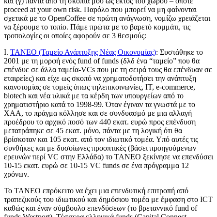
και (γ) πάντα από τη σκοπιά μου ως εκτός του χώρου – οπότε
proceed at your own risk. Παρόλο που μπορεί να μη φαίνονται
σχετικά με το OpenCoffee σε πρώτη ανάγνωση, νομίζω χρειάζεται
να ξέρουμε το τοπίο. Πάμε πρώτα με το βαρετό κομμάτι, τις
τροπολογίες οι οποίες αφορούν σε 3 θεσμούς:
Ι.
ΤΑΝΕΟ (Ταμείο Ανάπτυξης Νέας Οικονομίας)
: Συστάθηκε το
2001 με τη μορφή ενός fund of funds (δλδ ένα “ταμείο” που θα
επένδυε σε άλλα ταμεία-VCs που με τη σειρά τους θα επένδυαν σε
εταιρείες) και είχε ως σκοπό να χρηματοδοτήσει την ανάπτυξη
καινοτομίας σε τομείς όπως τηλεπικοινωνίες, ΙΤ, e-commerce,
biotech και νέα υλικά με τα κέρδη των υπουργείων από το
χρηματιστήριο κατά το 1998-99. Όταν έγιναν τα γνωστά με το
ΧΑΑ, το πράγμα κόλλησε και σε συνδυασμό με μια αλλαγή
προέδρου το αρχικό ποσό των 440 εκατ. ευρώ προς επένδυση
μετατράπηκε σε 45 εκατ. μόνο, πάντα με τη λογική ότι θα
βρίσκοταν και 105 εκατ. από τον ιδιωτικό τομέα. Υπό αυτές τις
συνθήκες και με δυσοίωνες προοπτικές (βάσει προηγούμενων
ερευνών περί VC στην Ελλάδα) το ΤΑΝΕΟ ξεκίνησε να επενδύσει
10-15 εκατ. ευρώ σε 10-15 VC funds σε ένα πρόγραμμα 12
χρόνων.
Το ΤΑΝΕΟ επρόκειτο να έχει μια επενδυτική επιτροπή από
τραπεζικούς του ιδιωτικού και δημόσιου τομέα με έμφαση στο ICT
καθώς και έναν σύμβουλο επενδύσεων (το βρεταννικό fund of
funds Westport). Τέσσερα ελληνικά funds (Capital Connect,