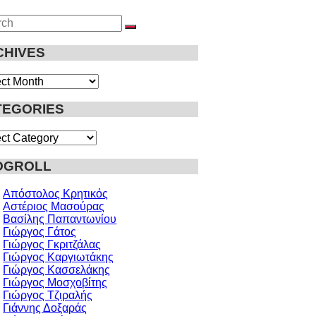
ch
SEARCH
CHIVES
ives
TEGORIES
gories
OGROLL
Απόστολος Κρητικός
Αστέριος Μασούρας
Βασίλης Παπαντωνίου
Γιώργος Γάτος
Γιώργος Γκριτζάλας
Γιώργος Καργιωτάκης
Γιώργος Κασσελάκης
Γιώργος Μοσχοβίτης
Γιώργος Τζιραλής
Γιάννης Δοξαράς