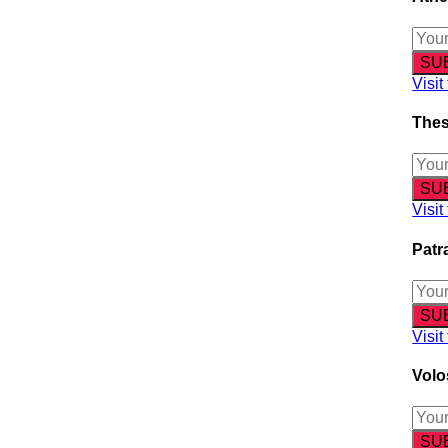
Visit
Thes
Visit
Patr
Visit
Volo