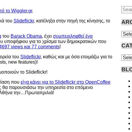
Sear
πό το Wiggler.gr
.
for:
κά του
Slideflickr
, κατέληξα στην πηγή της κίνησης, το
AR
Arch
g
του
Barack Obama
, έχει
συμπεριληφθεί ένα
υ υποψήφιου για το χρίσμα των δημοκρατικών που
CA
4697 views και 77 comments
!
πορεία του
Slideflickr
, καθώς και με όσα ετοιμάζω για το
Cate
sts, new features)!
BL
ποιούν το Slideflickr!
σίαση που
είχα κάνει για το Slideflickr στο OpenCoffee
ς θα παρουσιάσω την υπηρεσία στο επόμενο
ν Αθήνα την…Πρωταπριλιά!