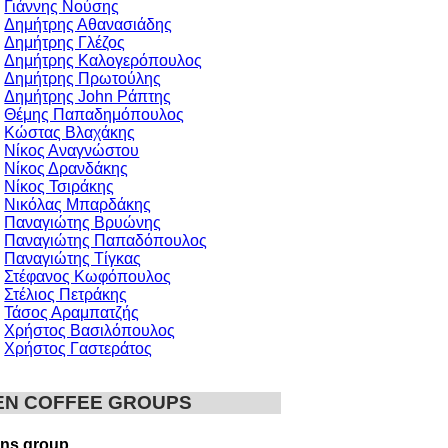
Γιάννης Νούσης
Δημήτρης Αθανασιάδης
Δημήτρης Γλέζος
Δημήτρης Καλογερόπουλος
Δημήτρης Πρωτούλης
Δημήτρης John Ράπτης
Θέμης Παπαδημόπουλος
Κώστας Βλαχάκης
Νίκος Αναγνώστου
Νίκος Δρανδάκης
Νίκος Τσιράκης
Νικόλας Μπαρδάκης
Παναγιώτης Βρυώνης
Παναγιώτης Παπαδόπουλος
Παναγιώτης Τίγκας
Στέφανος Κωφόπουλος
Στέλιος Πετράκης
Τάσος Αραμπατζής
Χρήστος Βασιλόπουλος
Χρήστος Γαστεράτος
EN COFFEE GROUPS
ns group