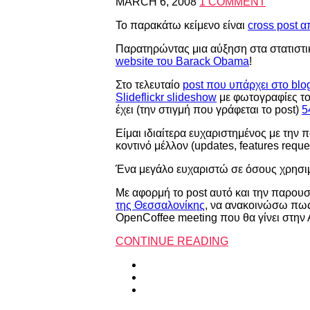
MARCH 6, 2008
1 COMMENT
Το παρακάτω κείμενο είναι
cross post α
Παρατηρώντας μια αύξηση στα στατιστι
website του Barack Obama
!
Στο τελευταίο
post που υπάρχει στο blo
Slideflickr slideshow
με φωτογραφίες το
έχει (την στιγμή που γράφεται το post)
5
Είμαι ιδιαίτερα ευχαριστημένος με την 
κοντινό μέλλον (updates, features reque
Ένα μεγάλο ευχαριστώ σε όσους χρησιμο
Με αφορμή το post αυτό και την παρου
της Θεσσαλονίκης
, να ανακοινώσω πω
OpenCoffee meeting που θα γίνει στη
CONTINUE READING