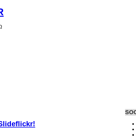
Ω
SO
ideflickr!