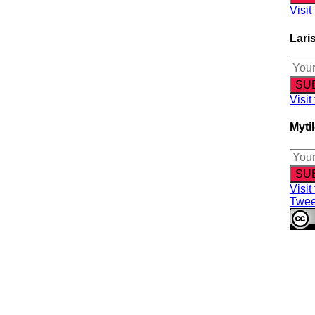
Visit
Lari
Visit
Myti
Visit
Twee