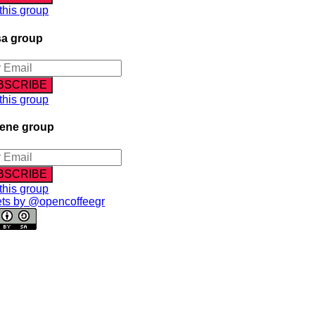
 this group
sa group
 this group
lene group
 this group
ts by @opencoffeegr