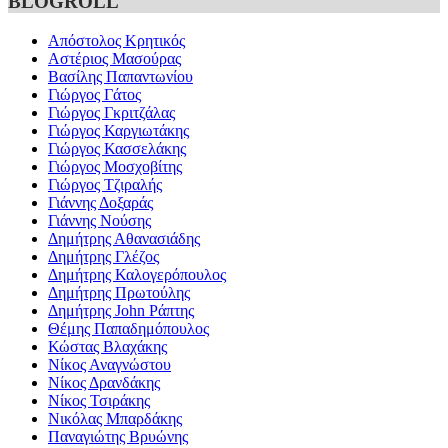
BLOGROLL
Απόστολος Κρητικός
Αστέριος Μασούρας
Βασίλης Παπαντωνίου
Γιώργος Γάτος
Γιώργος Γκριτζάλας
Γιώργος Καργιωτάκης
Γιώργος Κασσελάκης
Γιώργος Μοσχοβίτης
Γιώργος Τζιραλής
Γιάννης Δοξαράς
Γιάννης Νούσης
Δημήτρης Αθανασιάδης
Δημήτρης Γλέζος
Δημήτρης Καλογερόπουλος
Δημήτρης Πρωτούλης
Δημήτρης John Ράπτης
Θέμης Παπαδημόπουλος
Κώστας Βλαχάκης
Νίκος Αναγνώστου
Νίκος Δρανδάκης
Νίκος Τσιράκης
Νικόλας Μπαρδάκης
Παναγιώτης Βρυώνης