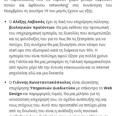
ποτών και άφθονου networking‘ στη συνάντηση του
Νοεμβρίου τη Δευτέρα 19 του μηνός έχουν ως εξής:
Ο
Αλέξης Λαβασάς
έχει τη δική του επιχείρηση πώλησης
βιολογικών προϊόντων
. Θα μας εκθέσει την προσωπική
του επιχειρηματική εμπειρία, τις δυκολίες που αντιμετώπιζει
και τις φιλοδοξίες του για το πως θα τις ξεπεράσει για να
πετύχει. Στη συνέχεια θα μας ξεναγήσει στον κόσμο των
start-ups στο εξωτερικό κατά τη διάρκεια των 90’s. Η
εμπειρία του είναι πολύτιμη αφού έζησε για πολλά χρόνα
στη Γαλλία και θα μας μεταφέρει τη Γαλλική πραγματικότητα
από πρώτο χέρι! Με την έντυπη επικοινωνία και το internet
ασχολείται εδώ και μια δεκαετία.
Ο
Γιάννης Κωνσταντακόπουλος
είναι ιδιοκτήτης
επιχείρησης
Υπηρεσιών Διαδικτύου
με επίκεντρο το
Web
Design
και παρεμφερείς τομείς. Θα μας μιλήσει για τη
νεοσύστατη επιχείρησή του, το σχέδιο ανάπτυξής της και
τους στόχους του. Αυτό που προσπαθεί να πετύχει μέσα
από τις δουλειές του είναι η ανάδειξη ενός ποιοτικά