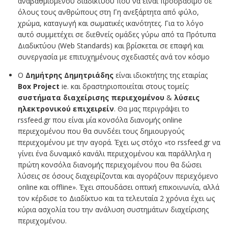
αναβαθμισμένου διαδικτύου που να είναι προσβάσιμο σε
όλους τους ανθρώπους στη Γη ανεξάρτητα από φύλο,
χρώμα, καταγωγή και σωματικές ικανότητες. Για το λόγο
αυτό συμμετέχει σε διεθνείς ομάδες γύρω από τα Πρότυπα
Διαδικτύου (Web Standards) και βρίσκεται σε επαφή και
συνεργασία με επιτυχημένους σχεδιαστές ανά τον κόσμο
Ο
Δημήτρης Δημητριάδης
είναι ιδιοκτήτης της εταιρίας
Box Project
ie. και δραστηριοποιείται στους τομείς:
συστήματα διαχείρισης περιεχομένου
&
λύσεις
ηλεκτρονικού επιχειρείν
. Θα μας περιγράψει το
rssfeed.gr που είναι μία κονσόλα διανομής online
περιεχομένου που θα συνδέει τους δημιουργούς
περιεχομένου με την αγορά. Έχει ως στόχο «τo rssfeed.gr να
γίνει ένα δυναμικό κανάλι περιεχομένου και παράλληλα η
πρώτη κονσόλα διανομής περιεχομένου που θα δώσει
λύσεις σε όσους διαχειρίζονται και αγοράζουν περιεχόμενο
online και offline». Έχει σπουδάσει οπτική επικοινωνία, αλλά
τον κέρδισε το Διαδίκτυο και τα τελευταία 2 χρόνια έχει ως
κύρια ασχολία του την ανάλυση συστημάτων διαχείρισης
περιεχομένου.