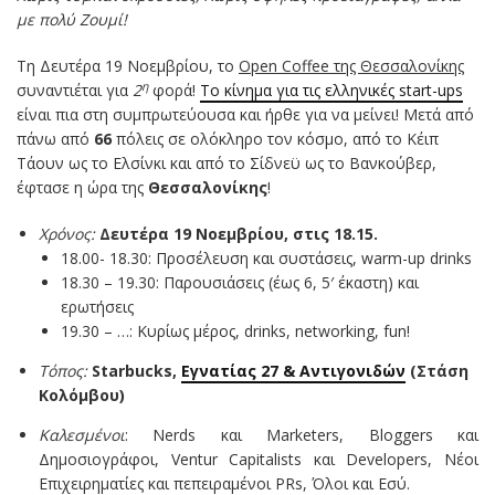
με πολύ Ζουμί!
Τη Δευτέρα 19 Νοεμβρίου, το
Open
Coffee
της Θεσσαλονίκης
η
συναντιέται για
2
φορά!
Το κίνημα για τις ελληνικές start-ups
είναι πια στη συμπρωτεύουσα και ήρθε για να μείνει! Μετά από
πάνω από
66
πόλεις σε ολόκληρο τον κόσμο, από το Κέιπ
Τάουν ως το Ελσίνκι και από το Σίδνεϋ ως το Βανκούβερ,
έφτασε η ώρα της
Θεσσαλονίκης
!
Χρόνος
:
Δευτέρα 19 Νοεμβρίου, στις 18.15.
18.00- 18.30: Προσέλευση και συστάσεις, warm-up drinks
18.30 – 19.30: Παρουσιάσεις (έως 6, 5′ έκαστη) και
ερωτήσεις
19.30 – …: Κυρίως μέρος, drinks, networking, fun!
Τόπος
:
Starbucks
,
Εγνατίας 27 & Αντιγονιδών
(Στάση
Κολόμβου)
Καλεσμένοι
: Nerds και Marketers, Bloggers και
Δημοσιογράφοι, Ventur Capitalists και Developers, Νέοι
Επιχειρηματίες και πεπειραμένοι PRs, Όλοι και Εσύ.