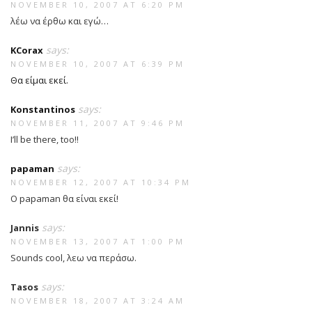
NOVEMBER 10, 2007 AT 6:20 PM
λέω να έρθω και εγώ…
says:
KCorax
NOVEMBER 10, 2007 AT 6:39 PM
Θα είμαι εκεί.
says:
Konstantinos
NOVEMBER 11, 2007 AT 9:46 PM
I’ll be there, too!!
says:
papaman
NOVEMBER 12, 2007 AT 10:34 PM
Ο papaman θα είναι εκεί!
says:
Jannis
NOVEMBER 13, 2007 AT 1:00 PM
Sounds cool, λεω να περάσω.
says:
Tasos
NOVEMBER 18, 2007 AT 3:24 AM