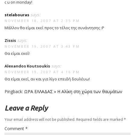
c u on monday!
says:
stelabouras
NOVEMBER 18, 2007 AT 2:35 PM
Μάλλον θα είμαι εκεί προς το τέλος της συνάντησης :P
says:
Zissis
NOVEMBER 19, 2007 AT 3:43 PM
Θα είμαι εκεί!
says:
Alexandos Koutsoukis
NOVEMBER 19, 2007 AT 4:16 PM
Θα είμαι εκεί, αν και για λίγο επειδή δουλέυω!
Pingback:
ΩΡΑ ΕΛΛΑΔΑΣ » Η Αλίκη στη χώρα των θαυμάτων
Leave a Reply
Your email address will not be published.
Required fields are marked
*
Comment
*