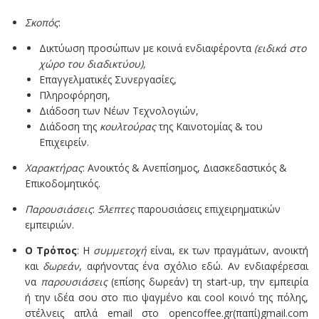
Σκοπός
:
Δικτύωση προσώπων με κοινά ενδιαφέροντα
(ειδικά στο
χώρο του διαδικτύου),
Επαγγελματικές Συνεργασίες,
Πληροφόρηση,
Διάδοση των Νέων Τεχνολογιών,
Διάδοση της
κουλτούρας
της Καινοτομίας & του
Επιχειρείν.
Χαρακτήρας
: Ανοικτός & Ανεπίσημος, Διασκεδαστικός &
Επικοδομητικός.
Παρουσιάσεις
:
5λεπτες
παρουσιάσεις επιχειρηματικών
εμπειριών.
Ο Tρόπος
: Η
συμμετοχή
είναι, εκ των πραγμάτων, ανοικτή
και
δωρεάν
, αφήνοντας ένα σχόλιο εδώ. Αν ενδιαφέρεσαι
να
παρουσιάσεις
(επίσης δωρεάν) τη start-up, την εμπειρία
ή την ιδέα σου στο πιο ψαγμένο και cool κοινό της πόλης,
στέλνεις απλά email στο opencoffee.gr(παπί)gmail.com