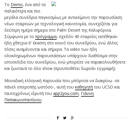
Το
Demo
, ένα από τα
παλαιότερα και πιο
μεγάλα συνέδρια παγκοσμίως με αντικείμενο την παρουσίαση
νέων εταιρειών με τεχνολογική καινοτομία, συνεχίζεται για
δεύτερη ημέρα σήμερα στο Palm Desert της Καλιφόρνια.
Σύμφωνα με το
πρόγραμμα
, σχεδόν 40 εταιρείες εκτέθηκαν
ήδη χθεςγια 6′ έκαστη στο κοινό του συνεδρίου, ενώ άλλες
τόσες αναμένονται και σήμερα. Τα video των ήδη
ολοκληρωμένων παρουσιάσεων υπάρχουν διαθέσιμα στην
ιστοσελίδα του συνεδρίου, ενώ μπορείτε να παρακολουθήσετε
και ζωντανά το όλο show (προϋποθέτει δωρεάν εγγραφή).
Μοναδική ελληνική παρουσία που μπόρεσα να διακρίνω -σε
πάνελ επιτροπής ωστόσο-, αυτή του
καθηγητή
του UCSD και
ταυτοχρόνως ιδρυτή του
app2you.com
,
Γιάννη
Παπακωνσταντίνου
.