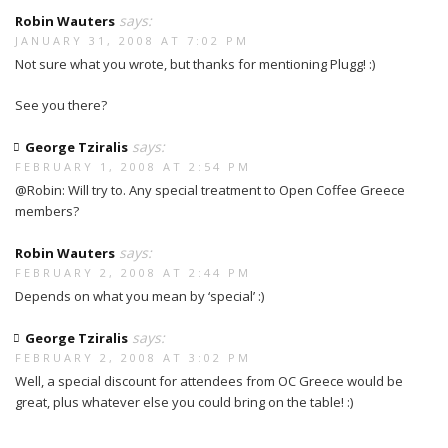
says:
Robin Wauters
JANUARY 31, 2008 AT 7:02 PM
Not sure what you wrote, but thanks for mentioning Plugg! :)
See you there?
says:
George Tziralis
FEBRUARY 1, 2008 AT 2:54 PM
@Robin: Will try to. Any special treatment to Open Coffee Greece
members?
says:
Robin Wauters
FEBRUARY 2, 2008 AT 2:44 PM
Depends on what you mean by ‘special’ :)
says:
George Tziralis
FEBRUARY 2, 2008 AT 3:02 PM
Well, a special discount for attendees from OC Greece would be
great, plus whatever else you could bring on the table! :)