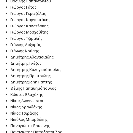
Βασίλης Παπαντωνίου
Γιώργος Γάτος
Γιώργος Γκριτζάλας
Γιώργος Καργιωτάκης
Γιώργος Κασσελάκης
Γιώργος Μοσχοβίτης
Γιώργος Τζιραλής
Γιάννης Δοξαράς
Γιάννης Νούσης
Δημήτρης Αθανασιάδης
Δημήτρης Γλέζος
Δημήτρης Καλογερόπουλος
Δημήτρης Πρωτούλης
Δημήτρης John Ράπτης
Θέμης Παπαδημόπουλος
Κώστας Βλαχάκης
Νίκος Αναγνώστου
Νίκος Δρανδάκης
Νίκος Τσιράκης
Νικόλας Μπαρδάκης
Παναγιώτης Βρυώνης
Παναγιώτης Παπαδόπουλος