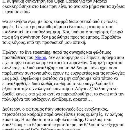
Η αθηναϊκή συνάντηση του Open Coffee για τον Μάρτιο
ολοκληρώθηκε στο Bios πριν λίγο, το ανοικτό βήμα για τα σχόλια
περνά σε εσάς.
Θα ξεκινήσω εγώ, με ύφος ελαφρά διαφορετικό από τις άλλες
φορές. Γενικότερη πεποίθησή μου είναι πως η στασιμότητα
ισοδυναμεί με οπισθοδρόμηση. Και, υπό αυτό το πρίσμα, θεωρώ
πως η 9η συνάντηση δεν μας ώθησε προς τα εμπρός. Παραθέτω
τους λόγους, από την προσωπική μου οπτική.
Πρώτον, το live streaming, παρά τις συνεχείς και φιλότιμες
προσπάθειες του
Νίκου
, δεν λειτούργησε ως έπρεπε, πράγμα που
είχε συμβεί επανειλημμένα και στο παρελθόν. Χαμηλή ταχύτητα
σύνδεσης, τελικά καταλήξαμε να μεταδίδουμε μόνο ήχο, όσοι
παρέμειναν συντονισμένοι έχουν τις ευχαριστίες και τις απολογίες
μας μαζί. Οφείλουμε ωστόσο να μην αφήσουμε κάτι τέτοιο να
επαναληφθεί, ειδικά καθώς επιθυμούμε να επαγγελλόμαστε
αξιόπιστα την τεχνολογική καινοτομία. Λόγοι εξ’ άλλου για να
βρεθεί κανείς στο χώρο αντί να παρακολουθήσει το event από την
πολυθρόνα του υπάρχουν, ελπίζουμε, αρκετοί…
Δεύτερον, ο φωτισμός ήταν υποτονικός έως ενοχλητικός,
περισσότερο κούραζε παρά αναδείκνυε τους ομιλητές, εν ολίγοις
κάκιστος. Η απόδοση του προβολέα επίσης. Οφείλουμε να
δουλέψουμε το θέμα αυτό περισσότερο, αν θέλουμε να εξέρχεται
κανείς με αισιόδοξη διάθεση από το χώρο.