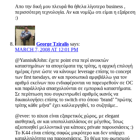
Απο την δική μου πλευρά θα ήθελα λίγοτερο business ,
περισσότερη τεχνολογία. Αν και νομίζω οτι είμαι η εξαίρεση
:)
George Tziralis
says:
MARCH 7, 2008 AT 12:01 PM
@Yannis&John: έχετε point στα περί ανοικτών
καταστημάτων τα απογεύματα της τρίτης, η αρχική επιλογή
ημέρας έγινε ώστε να κάνουμε leverage επίσης το concept
των first tuesdays, αν και προσωπικά αμφιβάλλω για τον
αριθμό εκείνων που ενδιαφέρονται να παρευρεθούν σε OC
και παράλληλα απασχολούνται σε εμπορικά καταστήματα.
Σε περίπτωση που συγκεντρωθεί αριθμός ικανός να
δικαιολογήσει επίσης το switch στο όποιο ‘brand’ ”πρώτης
τρίτης κάθε μήνα” έχει καλλιεργηθεί, το συζητάμε..
@evee: το nixon είναι εξαιρετικός χώρος, με elegant
αισθητική, αν και υποπολλαπλάσιος σε μέγεθος. Ίσως
αξιοποιηθεί μελλοντικά για κάποιες private παρουσιάσεις :)
To K44 είναι επίσης σαφώς μικρότερο και δεν υπάρχει
καταλληλότητα για παρουσιάσεις. Το θέμα του φωτισμού