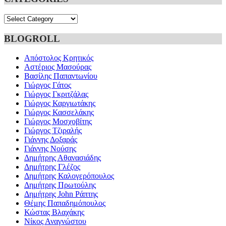
Categories
BLOGROLL
Απόστολος Κρητικός
Αστέριος Μασούρας
Βασίλης Παπαντωνίου
Γιώργος Γάτος
Γιώργος Γκριτζάλας
Γιώργος Καργιωτάκης
Γιώργος Κασσελάκης
Γιώργος Μοσχοβίτης
Γιώργος Τζιραλής
Γιάννης Δοξαράς
Γιάννης Νούσης
Δημήτρης Αθανασιάδης
Δημήτρης Γλέζος
Δημήτρης Καλογερόπουλος
Δημήτρης Πρωτούλης
Δημήτρης John Ράπτης
Θέμης Παπαδημόπουλος
Κώστας Βλαχάκης
Νίκος Αναγνώστου