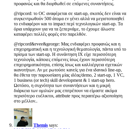
προφανώς και θα διορθωθεί σε επόμενες συναντήσεις.
@ripcord: το OC αναφέρεται σε start-up, σκοπός δεν είναι να
συγκεντρωθούν 500 άτομα εν γένει αλλά να μεγιστοποιηθεί
το ενδιαφέρον και το impact περί τεχνολογικών start-up. Τα
όρια υπάρχουν για να τα ξεπερνάμε, το έχουμε άλωστε
καταφέρει πολλές φορές στο παρελθόν.
@ripcord&evee&george: Μας ενδιαφέρει προφανώς και η
επιχειρηματική και η τεχνολογική θεματολογία, πάντα υπό το
πρίσμα των start-up. Η συνάντηση ΙΧ είχε περισσότερη
τεχνολογία, κάποιες επόμενες ίσως έχουν περισσότερη
επιχειρηματικότητα, επίσης ίσως και καλλιέργεια σχετικών
ικανοτήτων. Αν με ρωτούσε κανείς για ένα ιδανικό line-up,
θα έθετα την παρουσίαση μίας ιδέας/demo, 2 start-up, 1 VC,
1 business (or tech) skill development & 1 start-up hero.
Ωστόσο, η συχνότητα των συναντήσεων και η μικρή
διάρκεια των ομιλιών μας επιτρέπουν να είμαστε ακόμα
περισότερο ευέλικτοι, attribute προς περαιτέρω αξιοποίηση
στο μέλλον..
Themis
says: