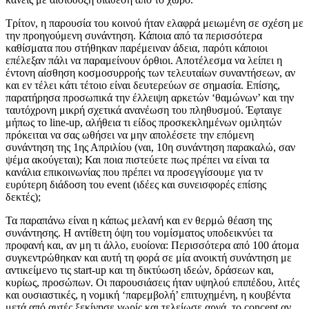
Τρίτον, η παρουσία του κοινού ήταν ελαφρά μειωμένη σε σχέση με
την προηγούμενη συνάντηση. Κάποια από τα περισσότερα
καθίσματα που στήθηκαν παρέμειναν άδεια, παρότι κάποιοι
επέλεξαν πάλι να παραμείνουν όρθιοι. Αποτέλεσμα να λείπει η
έντονη αίσθηση κοσμοσυρροής των τελευταίων συναντήσεων, αν
και εν τέλει κάτι τέτοιο είναι δευτερεύων σε σημασία. Επίσης,
παρατήρησα προσωπικά την έλλειψη αρκετών ‘θαμώνων’ και την
ταυτόχρονη μικρή σχετικά ανανέωση του πληθυσμού. Έφταιγε
μήπως το line-up, αλήθεια τι είδος προσκεκλημένων ομιλητών
πρόκειται να σας ωθήσει να μην απολέσετε την επόμενη
συνάντηση της 1ης Απριλίου (ναι, 10η συνάντηση παρακαλώ, σαν
ψέμα ακούγεται); Και ποια πιστεύετε πως πρέπει να είναι τα
κανάλια επικοινωνίας που πρέπει να προσεγγίσουμε για τν
ευρύτερη διάδοση του event (ιδέες και συνεισφορές επίσης
δεκτές);
Τα παραπάνω είναι η κάπως μελανή και εν θερμώ θέαση της
συνάντησης. Η αντίθετη όψη του νομίσματος υποδεικνύει τα
προφανή και, αν μη τι άλλο, ευοίονα: Περισσότερα από 100 άτομα
συγκεντρώθηκαν και αυτή τη φορά σε μία ανοικτή συνάντηση με
αντικείμενο τις start-up και τη δικτύωση ιδεών, δράσεων και,
κυρίως, προσώπων. Οι παρουσιάσεις ήταν υψηλού επιπέδου, λιτές
και ουσιαστικές, η νομική ‘παρεμβολή’ επιτυχημένη, η κουβέντα
μετά από αυτές ξεκίνησε νωρίς και τελείωσε αργά, το concept αν