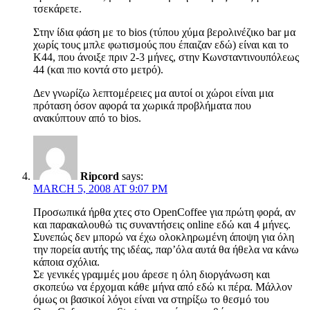
τσεκάρετε.
Στην ίδια φάση με το bios (τύπου χύμα βερολινέζικο bar μα
χωρίς τους μπλε φωτισμούς που έπαιζαν εδώ) είναι και το
Κ44, που άνοιξε πριν 2-3 μήνες, στην Κωνσταντινουπόλεως
44 (και πιο κοντά στο μετρό).
Δεν γνωρίζω λεπτομέρειες μα αυτοί οι χώροι είναι μια
πρόταση όσον αφορά τα χωρικά προβλήματα που
ανακύπτουν από το bios.
Ripcord
says:
MARCH 5, 2008 AT 9:07 PM
Προσωπικά ήρθα χτες στο OpenCoffee για πρώτη φορά, αν
και παρακαλουθώ τις συναντήσεις online εδώ και 4 μήνες.
Συνεπώς δεν μπορώ να έχω ολοκληρωμένη άποψη για όλη
την πορεία αυτής της ιδέας, παρ’όλα αυτά θα ήθελα να κάνω
κάποια σχόλια.
Σε γενικές γραμμές μου άρεσε η όλη διοργάνωση και
σκοπεύω να έρχομαι κάθε μήνα από εδώ κι πέρα. Μάλλον
όμως οι βασικοί λόγοι είναι να στηρίξω το θεσμό του