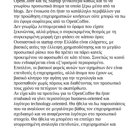
OpenCofee και τις Startup γενικότερα καθώς και το να
γνωρίσω προσωπικά άτομα τα οποία ξέρω μέσα από τα
blogs. Δεν ένοιωσα ότι ήταν το κατάλληλο περιβάλλον για
την προώθηση επιχειρηματικών κινήσεων ούτε μπορώ να πω
ότι έφυγα σοφότερος από το OpenCoffee.
Δεν γνωρίζω λεπτομερειακά το όραμα που είχατε
ξεκινώντας, αλλά μήπως ο συγκεκριμένος θεσμός με τη
συγκεκριμένη μορφή έχει φτάσει σε κάποιο όριο;
Ουσιαστικά οι startup στην Ελλάδα είναι ελάχιστες, με
βασικές αιτίες την έλλειψη χρηματοδότησης και το μεγάλο
προσωπικό ρίσκο που θα πρέπει να πάρει κανείς
προκειμένου να αφοσιωθεί σε κάτι τέτοιο. Συνεπώς το κοινό
που ενδιαφέρεται είναι εξ’ορισμού περιορισμένο.
Επιπλέον, οι βασικοί φορείς αυτών των σχημάτων δεν είναι
επενδυτές ή επιχειρηματίες, αλλά άτομα που έχουν ως
βασικό κίνητρο την αγάπη για την τεχνολογία και
προσπαθούν χωρίς πόρους και διαθέτοντας τον προσωπικό
τους χρόνο να πετύχουν το ακατόρθωτο.
Αν είχα κάτι να προτείνω για το OpenCoffee θα ήταν
σταδιακά να γίνει περισσότερο business-oriented και
λιγότερο technology-oriented. Θα ήθελα να δω παρουσιάσεις
που να αναλύουν σε μεγαλύτερο βάθος τον επιχειρηματικό
σχεδιασμό και να αναφέρονται λιγότερο στο προσωπικό
στοιχείο. Θα ήθελα να μπορέσει να επιτύχει πιο
ισορροπημένη αναλογία επενδυτών, επιχειρηματιών και