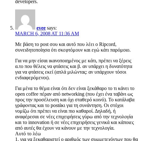
developers.
evee
says:
MARCH 6, 2008 AT 11:36 AM
Με βάση το post σου και αυτό που λέει ο Ripcord,
συνειδητοποίησα ότι σκεφτόμουν και εγώ κάτι παρόμοιο.
Για να μην είσαι ικανοποιημένος με κάτι, πρέπει να ξέρεις
α.το που θέλεις να φτάσεις και β. αν υπάρχει η δυνατότητα
για να φτάσεις εκεί (απλά μιλώντας: αν υπάρχουν τόσοι
ενδιαφερόμενοι).
Για μένα το θέμα είναι ότι δεν είναι ξεκάθαρο το τι κάνει το
open coffee πέραν από networking (που έχει ένα ταβάνι ως
προς την προσέλευση και όχι σταθερό κοινό). Το κατάλαβα
γράφοντας και το postάκι για τη συνάντηση. Οι στόχοι
νομίζω ότι πρέπει να είναι πιο καθαροί. Δηλαδή, ή
αναφέρεσαι σε νέες επιχειρήσεις γύρω από την τεχνολογία
και το innovation ή σε νέες επιχειρήσεις γενικά και κάποιες
από αυτές θα έχουν να κάνουν με την τεχνολογία.
Αυτό το λέω
1. για να ξεκαθαριστεί ο αριθμός των συμμετεχόντων που θα