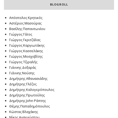
BLOGROLL
Απόστολος Κρητικός
Αστέριος Μασούρας
Βασίλης Παπαντωνίου
Γιώργος Γάτος
Γιώργος Γκριτζάλας
Γιώργος Καργιωτάκης
Γιώργος Κασσελάκης
Γιώργος Μοσχοβίτης
Γιώργος Τζιραλής
Γιάννης Δοξαράς
Γιάννης Νούσης
Δημήτρης Αθανασιάδης
Δημήτρης Γλέζος
Δημήτρης Καλογερόπουλος
Δημήτρης Πρωτούλης
Δημήτρης John Ράπτης
Θέμης Παπαδημόπουλος
Κώστας Βλαχάκης
Νίκος Αναγνώστου