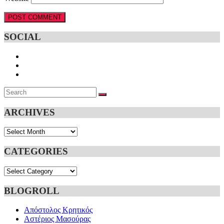
SOCIAL
Search
SEARCH
for:
ARCHIVES
Archives
CATEGORIES
Categories
BLOGROLL
Απόστολος Κρητικός
Αστέριος Μασούρας