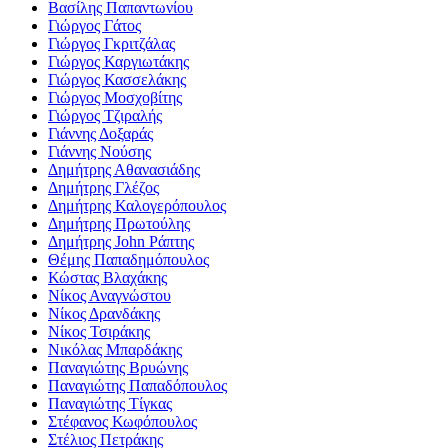
Βασίλης Παπαντωνίου
Γιώργος Γάτος
Γιώργος Γκριτζάλας
Γιώργος Καργιωτάκης
Γιώργος Κασσελάκης
Γιώργος Μοσχοβίτης
Γιώργος Τζιραλής
Γιάννης Δοξαράς
Γιάννης Νούσης
Δημήτρης Αθανασιάδης
Δημήτρης Γλέζος
Δημήτρης Καλογερόπουλος
Δημήτρης Πρωτούλης
Δημήτρης John Ράπτης
Θέμης Παπαδημόπουλος
Κώστας Βλαχάκης
Νίκος Αναγνώστου
Νίκος Δρανδάκης
Νίκος Τσιράκης
Νικόλας Μπαρδάκης
Παναγιώτης Βρυώνης
Παναγιώτης Παπαδόπουλος
Παναγιώτης Τίγκας
Στέφανος Κωφόπουλος
Στέλιος Πετράκης