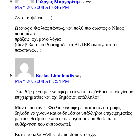
Γιώργος Μαργαρίτης
says:
MAY 20, 2008 AT 6:46 PM
Άντε ρε ψώνιο… :)
Ωραίος ο Φώλιας πάντως, και πολύ πιο σωστός ο Νίκος
παραπάνω:
πράξεις, όχι μόνο λόγια
(σαν βιβλίο που διαφημίζει το ALTER ακούγεται το
παραπάνω…)
Kostas Limnioudis
says:
MAY 20, 2008 AT 7:54 PM
“επειδή εμένα με ενδιαφέρει οι νέοι μας άνθρωποι να γίνουν
επιχειρηματίες και όχι δημόσιοι υπάλληλοι”
Μόνο που τον κ. Φώλια ενδιαφέρει και το αντίστροφο,
δηλαδή να γίνουν και οι δημόσιοι υπάλληλοι επιχειρηματίες
με τους θεσμούς ελαστικής εργασίας που θέσπισε η
κυβέρνηση που εκπροσωπεί.
Κατά τα άλλα Well said and done George.