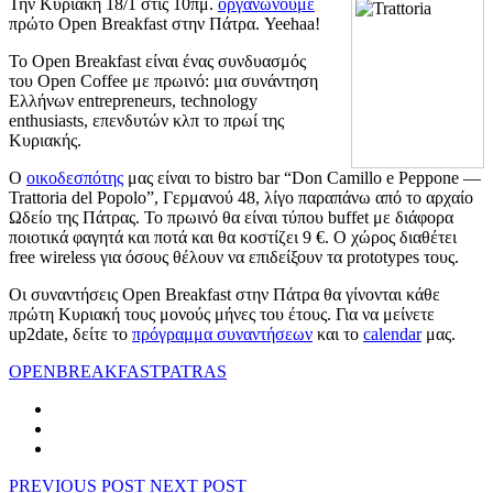
Την Κυριακή 18/1 στις 10πμ.
οργανώνουμε
πρώτο Open Breakfast στην Πάτρα. Yeehaa!
Το Open Breakfast είναι ένας συνδυασμός
του Open Coffee με πρωινό: μια συνάντηση
Ελλήνων entrepreneurs, technology
enthusiasts, επενδυτών κλπ το πρωί της
Κυριακής.
Ο
οικοδεσπότης
μας είναι το bistro bar “Don Camillo e Peppone —
Trattoria del Popolo”, Γερμανού 48, λίγο παραπάνω από το αρχαίο
Ωδείο της Πάτρας. Το πρωινό θα είναι τύπου buffet με διάφορα
ποιοτικά φαγητά και ποτά και θα κοστίζει 9 €. Ο χώρος διαθέτει
free wireless για όσους θέλουν να επιδείξουν τα prototypes τους.
Οι συναντήσεις Open Breakfast στην Πάτρα θα γίνονται κάθε
πρώτη Κυριακή τους μονούς μήνες του έτους. Για να μείνετε
up2date, δείτε το
πρόγραμμα συναντήσεων
και το
calendar
μας.
OPENBREAKFAST
PATRAS
PREVIOUS POST
NEXT POST