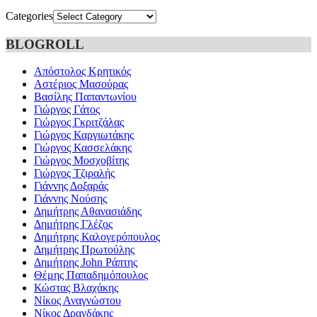
Categories
BLOGROLL
Απόστολος Κρητικός
Αστέριος Μασούρας
Βασίλης Παπαντωνίου
Γιώργος Γάτος
Γιώργος Γκριτζάλας
Γιώργος Καργιωτάκης
Γιώργος Κασσελάκης
Γιώργος Μοσχοβίτης
Γιώργος Τζιραλής
Γιάννης Δοξαράς
Γιάννης Νούσης
Δημήτρης Αθανασιάδης
Δημήτρης Γλέζος
Δημήτρης Καλογερόπουλος
Δημήτρης Πρωτούλης
Δημήτρης John Ράπτης
Θέμης Παπαδημόπουλος
Κώστας Βλαχάκης
Νίκος Αναγνώστου
Νίκος Δρανδάκης