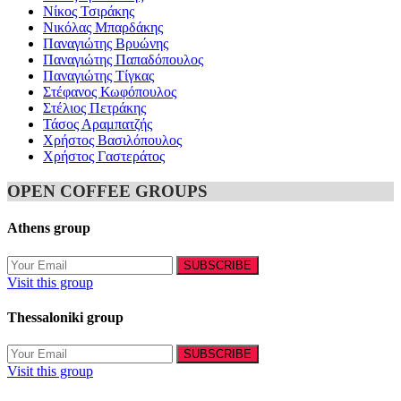
Νίκος Τσιράκης
Νικόλας Μπαρδάκης
Παναγιώτης Βρυώνης
Παναγιώτης Παπαδόπουλος
Παναγιώτης Τίγκας
Στέφανος Κωφόπουλος
Στέλιος Πετράκης
Τάσος Αραμπατζής
Χρήστος Βασιλόπουλος
Χρήστος Γαστεράτος
OPEN COFFEE GROUPS
Athens group
Visit this group
Thessaloniki group
Visit this group