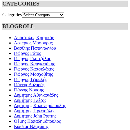
CATEGORIES
Categories
BLOGROLL
Απόστολος Κρητικός
Αστέριος Μασούρας
Βασίλης Παπαντωνίου
Γιώργος Γάτος
Γιώργος Γκριτζάλας
Γιώργος Καργιωτάκης
Γιώργος Κασσελάκης
Γιώργος Μοσχοβίτης
Γιώργος Τζιραλής
Γιάννης Δοξαράς
Γιάννης Νούσης
Δημήτρης Αθανασιάδης
Δημήτρης Γλέζος
Δημήτρης Καλογερόπουλος
Δημήτρης Πρωτούλης
Δημήτρης John Ράπτης
Θέμης Παπαδημόπουλος
Κώστας Βλαχάκης