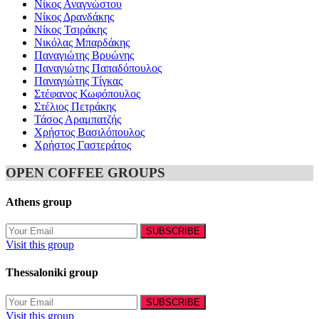
Νίκος Αναγνώστου
Νίκος Δρανδάκης
Νίκος Τσιράκης
Νικόλας Μπαρδάκης
Παναγιώτης Βρυώνης
Παναγιώτης Παπαδόπουλος
Παναγιώτης Τίγκας
Στέφανος Κωφόπουλος
Στέλιος Πετράκης
Τάσος Αραμπατζής
Χρήστος Βασιλόπουλος
Χρήστος Γαστεράτος
OPEN COFFEE GROUPS
Athens group
Visit this group
Thessaloniki group
Visit this group