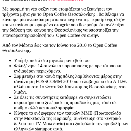
Με αφορμή τη νέα σεζόν που ετοιμάζεται να ξεκινήσει τον
τρέχοντα μήνα για το Open Coffee Θεσσαλονίκης , θα θέλαμε να
κάνουμε μία ανασκόπηση στα πεπραγμένα της περασμένης σεζόν
και να τονίσουμε ορισμένα στοιχεία που θεωρούμε ότι ανέδειξαν
την διάθεση του κοινού της Θεσσαλονίκης να υποστηρίξει την
επαναδραστηριοποίησή του Open Coffee σε αυτήν.
Από τον Μάρτιο έως και τον Ιούνιο του 2010 το Open Coffee
Θεσσαλονίκης:
Υπήρξε πιστό στο μηνιαίο ραντεβού του.
Φιλοξένησε 14 συνολικά παρουσιάσεις με πρωτότυπο και
ενδιαφέρον περιεχόμενο.
Συμμετείχε στα κοινά της πόλης λαμβάνοντας μέρος στην
συνάντηση FOSSCOMM 2010 που έλαβε χώρα στο Α.Π.Θ.
αλλά και στο 1ο Φεστιβάλ Καινοτομίας Θεσσαλονίκης, στο
λιμάνι.
Σε όλες τις συναντήσεις κατάφερε να συγκεντρώσει
ακροατήριο που ξεπέρασε τις προσδοκίες μας, τόσο σε
αριθμό αλλά και ποικιλομορφία.
Κίνησε το ενδιαφέρον των τοπικών ΜΜΕ (Πρωτοσέλιδο
στην Μακεδονία της Κυριακής, συνέντευξη στο κεντρικό
δελτίο του TV Μακεδονία) και εξασφάλισε την προβολή των
ελληνικών startupσε αυτά.