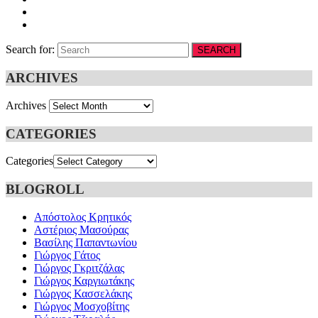
Search for:
SEARCH
ARCHIVES
Archives
CATEGORIES
Categories
BLOGROLL
Απόστολος Κρητικός
Αστέριος Μασούρας
Βασίλης Παπαντωνίου
Γιώργος Γάτος
Γιώργος Γκριτζάλας
Γιώργος Καργιωτάκης
Γιώργος Κασσελάκης
Γιώργος Μοσχοβίτης