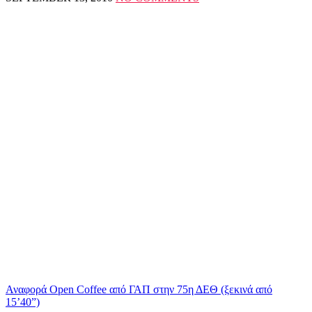
Αναφορά Open Coffee από ΓΑΠ στην 75η ΔΕΘ (ξεκινά από
15’40”)