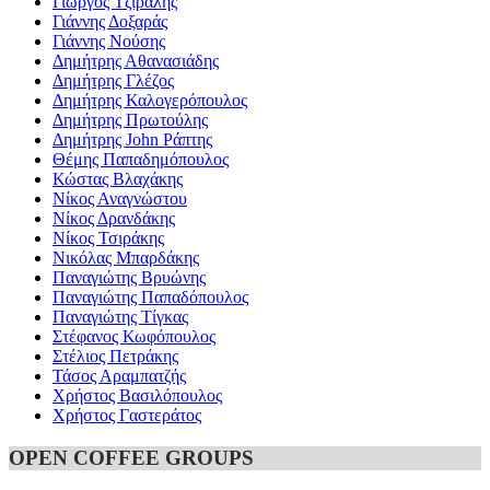
Γιώργος Τζιραλής
Γιάννης Δοξαράς
Γιάννης Νούσης
Δημήτρης Αθανασιάδης
Δημήτρης Γλέζος
Δημήτρης Καλογερόπουλος
Δημήτρης Πρωτούλης
Δημήτρης John Ράπτης
Θέμης Παπαδημόπουλος
Κώστας Βλαχάκης
Νίκος Αναγνώστου
Νίκος Δρανδάκης
Νίκος Τσιράκης
Νικόλας Μπαρδάκης
Παναγιώτης Βρυώνης
Παναγιώτης Παπαδόπουλος
Παναγιώτης Τίγκας
Στέφανος Κωφόπουλος
Στέλιος Πετράκης
Τάσος Αραμπατζής
Χρήστος Βασιλόπουλος
Χρήστος Γαστεράτος
OPEN COFFEE GROUPS