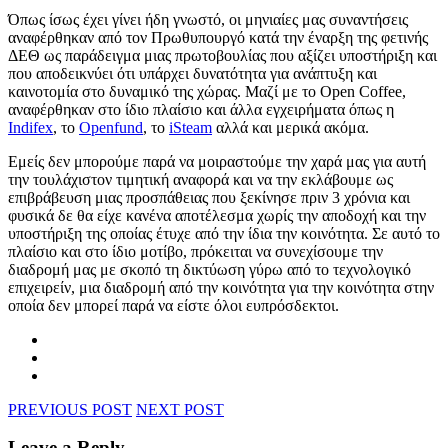
Όπως ίσως έχει γίνει ήδη γνωστό, οι μηνιαίες μας συναντήσεις
αναφέρθηκαν από τον Πρωθυπουργό κατά την έναρξη της φετινής
ΔΕΘ ως παράδειγμα μιας πρωτοβουλίας που αξίζει υποστήριξη και
που αποδεικνύει ότι υπάρχει δυνατότητα για ανάπτυξη και
καινοτομία στο δυναμικό της χώρας. Μαζί με το Open Coffee,
αναφέρθηκαν στο ίδιο πλαίσιο και άλλα εγχειρήματα όπως η
Indifex
, το
Openfund
, το
iSteam
αλλά και μερικά ακόμα.
Εμείς δεν μπορούμε παρά να μοιραστούμε την χαρά μας για αυτή
την τουλάχιστον τιμητική αναφορά και να την εκλάβουμε ως
επιβράβευση μιας προσπάθειας που ξεκίνησε πριν 3 χρόνια και
φυσικά δε θα είχε κανένα αποτέλεσμα χωρίς την αποδοχή και την
υποστήριξη της οποίας έτυχε από την ίδια την κοινότητα. Σε αυτό το
πλαίσιο και στο ίδιο μοτίβο, πρόκειται να συνεχίσουμε την
διαδρομή μας με σκοπό τη δικτύωση γύρω από το τεχνολογικό
επιχειρείν, μια διαδρομή από την κοινότητα για την κοινότητα στην
οποία δεν μπορεί παρά να είστε όλοι ευπρόσδεκτοι.
PREVIOUS POST
NEXT POST
Leave a Reply