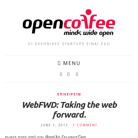
ΟΙ ΕΛΛΗΝΙΚΕΣ STARTUPS ΕΙΝΑΙ ΕΔΩ
MENU
ΕΠΙΧΕΙΡΕΊΝ
WebFWD: Taking the web
forward.
JUNE 1, 2013
1 COMMENT
guest post από τον
Βασίλη Γεωργιτζίκη