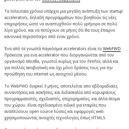
Τα τελευταία χρόνια υπάρχει μια μεγάλη ανάπτυξη των startup
accelerators, δηλαδή προγραμμάτων που βοηθούν τις νέες
επιχειρήσεις ώστε να αναπτυχθούν πολύ γρήγορα σε πολύ
λίγο χρόνο, και να πετύχουν σε μήνες ότι θα τους έπαιρνε
κανονικά περισσότερο από εναν χρόνο.
Ένα από τα γνωστά παγκόσμια accelerators είναι το
WebFWD
.
Πρόκειται για ενα accelerator που διοργανώνεται από τον
οργανισμό Mozilla, γνωστοί κυρίως για τον Firefox, αλλά και
για πολλές ακτιβιστικές και όχι μόνο δράσεις τους για την
προώθηση του internet ως ανοιχτού μέσου.
Το WebFWD διαρκεί 3 μήνες, αποτελείται απο εβδομαδιαίες
συναντήσεις και ασκήσεις, και διδασκαλία από κορυφαίους
προγραμματιστές, σχεδιαστές, επιχειρηματίες, και άλλα άτομα
του χώρου. Είναι σχεδιασμένο ειδικά για εταιρίες που
αναπτύσουν open source λύσεις και εφαρμογές web
χρησιμοποιώντας ανοιχτές τεχνολογίες όπως HTML5.