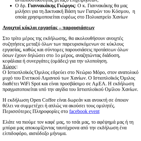
Ο δρ.
Γιαννακάκης Γιώργος
: Ο κ. Γιαννακάκης θα μας
μιλήσει για τη Δικτυακή Βάση των Γιατρών του Κόσμου, η
οποία χρησιμοποιείται ευρέως στο Πολυιατρείο Χανίων
Ανοιχτοί κύκλοι εργασίας – παρουσιάσεων
Στο τρίτο μέρος της εκδήλωσης, θα ακολουθήσουν ανοιχτές
συζητήσεις μεταξύ όλων των παρευρισκόμενων σε κύκλους
εργασίας, καθώς και σύντομες παρουσιάσεις προτάσεων όλων
όσων έχουν δηλώσει στο 1ο μέρος, αναζητώντας διάδοση,
κεφάλαια ή συνεργάτες (ομάδες) για την υλοποίηση.
Χώρος
:
Ο Ιστιοπλοϊκός Όμιλος εδρεύει στο Νεώριο Μόρο, στον ανατολικό
μυχό του Ενετικού Λιμανιού των Χανίων. O Ιστιοπλοϊκός Όμιλος
διαθέτει WiFi Spot και είναι προσβάσιμο σε ΑμΕΑ. Η εκδήλωση
πραγματοποιείται υπό την αιγίδα του Ιστιοπλοϊκού Ομίλου Χανίων.
Η εκδήλωση Open Coffee είναι δωρεάν και ανοικτή σε όποιον
θέλει να συμμετέχει ή απλώς να ακούσει τους ομιλητές.
Περισσότερες Πληροφορίες στο
facebook event
Ελάτε να πιούμε τον καφέ μας, το τσάι μας, το αφέψημά μας ή τη
μπύρα μας αποκομίζοντας ταυτόχρονα από την εκδήλωση ένα
ελπιδοφόρο, αισιόδοξο μήνυμα.