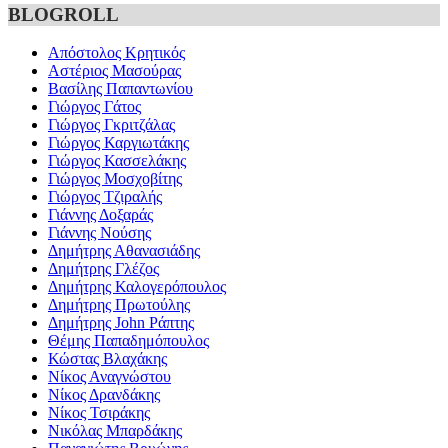
BLOGROLL
Απόστολος Κρητικός
Αστέριος Μασούρας
Βασίλης Παπαντωνίου
Γιώργος Γάτος
Γιώργος Γκριτζάλας
Γιώργος Καργιωτάκης
Γιώργος Κασσελάκης
Γιώργος Μοσχοβίτης
Γιώργος Τζιραλής
Γιάννης Δοξαράς
Γιάννης Νούσης
Δημήτρης Αθανασιάδης
Δημήτρης Γλέζος
Δημήτρης Καλογερόπουλος
Δημήτρης Πρωτούλης
Δημήτρης John Ράπτης
Θέμης Παπαδημόπουλος
Κώστας Βλαχάκης
Νίκος Αναγνώστου
Νίκος Δρανδάκης
Νίκος Τσιράκης
Νικόλας Μπαρδάκης