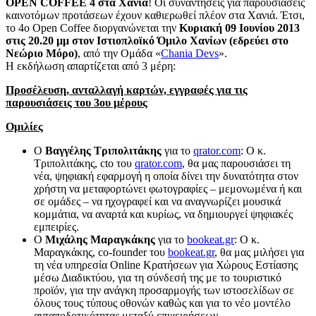
OPEN COFFEE 4 στα Χανιά
! Οι συναντήσεις για παρουσιάσεις
καινοτόμων προτάσεων έχουν καθιερωθεί πλέον στα Χανιά. Έτσι,
το 4ο Open Coffee διοργανώνεται την
Κυριακή 09 Ιουνίου 2013
στις 20.20 μμ στον Ιστιοπλοϊκό Όμιλο Χανίων (εδρεύει στο
Νεώριο Μόρο)
, από την Ομάδα «
Chania Devs
».
Η εκδήλωση απαρτίζεται από 3 μέρη:
Προσέλευση, ανταλλαγή καρτών, εγγραφές για τις
παρουσιάσεις του 3ου μέρους
Ομιλίες
Ο
Βαγγέλης Τριπολιτάκης
για το
qrator.com
: O κ.
Τριπολιτάκης, cto του
qrator.com
, θα μας παρουσιάσει τη
νέα, ψηφιακή εφαρμογή η οποία δίνει την δυνατότητα στον
χρήστη να μεταφορτώνει φωτογραφίες – μεμονωμένα ή και
σε ομάδες – να ηχογραφεί και να αναγνωρίζει μουσικά
κομμάτια, να αναρτά και κυρίως, να δημιουργεί ψηφιακές
εμπειρίες.
Ο
Μιχάλης Μαραγκάκης
για το
bookeat.gr
: Ο κ.
Mαραγκάκης, co-founder του
bookeat.gr
, θα μας μιλήσει για
τη νέα υπηρεσία Online Kρατήσεων για Χώρους Εστίασης
μέσω Διαδικτύου, για τη σύνδεσή της με το τουριστικό
προϊόν, για την ανάγκη προσαρμογής των ιστοσελίδων σε
όλους τους τύπους οθονών καθώς και για το νέο μοντέλο
ανταποδοτικότητας μεταξύ επιχειρήσεων,