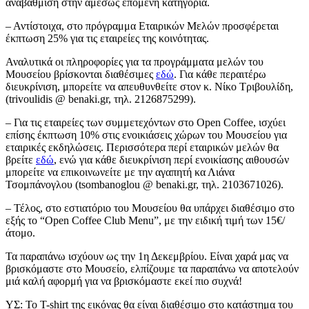
αναβάθμιση στην αμέσως επόμενη κατηγορία.
– Αντίστοιχα, στο πρόγραμμα Εταιρικών Μελών προσφέρεται
έκπτωση 25% για τις εταιρείες της κοινότητας.
Αναλυτικά οι πληροφορίες για τα προγράμματα μελών του
Μουσείου βρίσκονται διαθέσιμες
εδώ
. Για κάθε περαιτέρω
διευκρίνιση, μπορείτε να απευθυνθείτε στον κ. Νίκο Τριβουλίδη,
(trivoulidis @ benaki.gr, τηλ. 2126875299).
– Για τις εταιρείες των συμμετεχόντων στο Open Coffee, ισχύει
επίσης έκπτωση 10% στις ενοικιάσεις χώρων του Μουσείου για
εταιρικές εκδηλώσεις. Περισσότερα περί εταιρικών μελών θα
βρείτε
εδώ
, ενώ για κάθε διευκρίνιση περί ενοικίασης αιθουσών
μπορείτε να επικοινωνείτε με την αγαπητή κα Λιάνα
Τσομπάνογλου (tsombanoglou @ benaki.gr, τηλ. 2103671026).
– Τέλος, στο εστιατόριο του Μουσείου θα υπάρχει διαθέσιμο στο
εξής το “Open Coffee Club Menu”, με την ειδική τιμή των 15€/
άτομο.
Τα παραπάνω ισχύουν ως την 1η Δεκεμβρίου. Είναι χαρά μας να
βρισκόμαστε στο Μουσείο, ελπίζουμε τα παραπάνω να αποτελούν
μιά καλή αφορμή για να βρισκόμαστε εκεί πιο συχνά!
ΥΣ: Το T-shirt της εικόνας θα είναι διαθέσιμο στο κατάστημα του