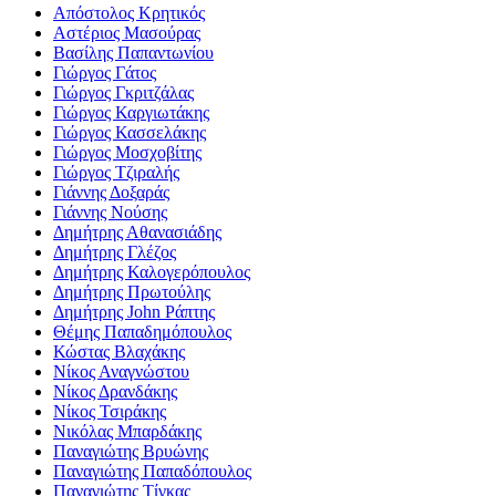
Απόστολος Κρητικός
Αστέριος Μασούρας
Βασίλης Παπαντωνίου
Γιώργος Γάτος
Γιώργος Γκριτζάλας
Γιώργος Καργιωτάκης
Γιώργος Κασσελάκης
Γιώργος Μοσχοβίτης
Γιώργος Τζιραλής
Γιάννης Δοξαράς
Γιάννης Νούσης
Δημήτρης Αθανασιάδης
Δημήτρης Γλέζος
Δημήτρης Καλογερόπουλος
Δημήτρης Πρωτούλης
Δημήτρης John Ράπτης
Θέμης Παπαδημόπουλος
Κώστας Βλαχάκης
Νίκος Αναγνώστου
Νίκος Δρανδάκης
Νίκος Τσιράκης
Νικόλας Μπαρδάκης
Παναγιώτης Βρυώνης
Παναγιώτης Παπαδόπουλος
Παναγιώτης Τίγκας