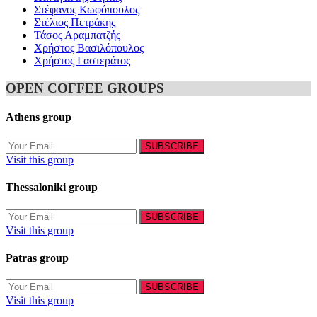
Στέφανος Κωφόπουλος
Στέλιος Πετράκης
Τάσος Αραμπατζής
Χρήστος Βασιλόπουλος
Χρήστος Γαστεράτος
OPEN COFFEE GROUPS
Athens group
Visit this group
Thessaloniki group
Visit this group
Patras group
Visit this group