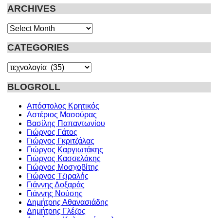
ARCHIVES
Archives
CATEGORIES
Categories
BLOGROLL
Απόστολος Κρητικός
Αστέριος Μασούρας
Βασίλης Παπαντωνίου
Γιώργος Γάτος
Γιώργος Γκριτζάλας
Γιώργος Καργιωτάκης
Γιώργος Κασσελάκης
Γιώργος Μοσχοβίτης
Γιώργος Τζιραλής
Γιάννης Δοξαράς
Γιάννης Νούσης
Δημήτρης Αθανασιάδης
Δημήτρης Γλέζος