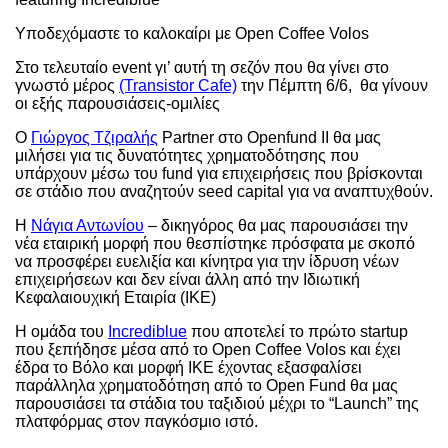
Υποδεχόμαστε το καλοκαίρι με Open Coffee Volos
Στο τελευταίο event γι’ αυτή τη σεζόν που θα γίνει στο
γνωστό μέρος
(Transistor Cafe)
την Πέμπτη 6/6, θα γίνουν
οι εξής παρουσιάσεις-ομιλίες
Ο
Γιώργος Τζιραλής
Partner στο Openfund ΙΙ θα μας
μιλήσει για τις δυνατότητες χρηματοδότησης που
υπάρχουν μέσω του fund για επιχειρήσεις που βρίσκονται
σε στάδιο που αναζητούν seed capital για να αναπτυχθούν.
Η
Νάγια Αντωνίου
– δικηγόρος θα μας παρουσιάσει την
νέα εταιρική μορφή που θεσπίστηκε πρόσφατα με σκοπό
να προσφέρει ευελιξία και κίνητρα για την ίδρυση νέων
επιχειρήσεων και δεν είναι άλλη από την Ιδιωτική
Κεφαλαιουχική Εταιρία (ΙΚΕ)
Η ομάδα του
Incrediblue
που αποτελεί το πρώτο startup
που ξεπήδησε μέσα από το Open Coffee Volos και έχει
έδρα το Βόλο και μορφή ΙΚΕ έχοντας εξασφαλίσει
παράλληλα χρηματοδότηση από το Open Fund θα μας
παρουσιάσει τα στάδια του ταξιδιού μέχρι το “Launch” της
πλατφόρμας στον παγκόσμιο ιστό.