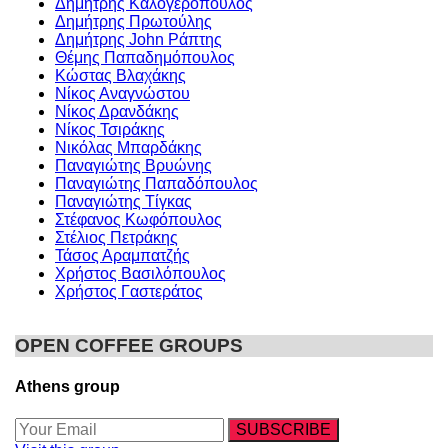
Δημήτρης Καλογερόπουλος
Δημήτρης Πρωτούλης
Δημήτρης John Ράπτης
Θέμης Παπαδημόπουλος
Κώστας Βλαχάκης
Νίκος Αναγνώστου
Νίκος Δρανδάκης
Νίκος Τσιράκης
Νικόλας Μπαρδάκης
Παναγιώτης Βρυώνης
Παναγιώτης Παπαδόπουλος
Παναγιώτης Τίγκας
Στέφανος Κωφόπουλος
Στέλιος Πετράκης
Τάσος Αραμπατζής
Χρήστος Βασιλόπουλος
Χρήστος Γαστεράτος
OPEN COFFEE GROUPS
Athens group