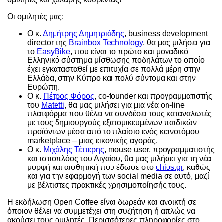
Οι ομιλητές μας:
O κ.
Δημήτρης Δημητριάδης
, business development
director της
Brainbox Technology
, θα μας μιλήσει για
το
EasyBike
, που είναι το πρώτο και μοναδικό
Ελληνικό σύστημα μίσθωσης ποδηλάτων το οποίο
έχει εγκατασταθεί με επιτυχία σε πολλά μέρη στην
Ελλάδα, στην Κύπρο και πολύ σύντομα και στην
Ευρώπη.
Ο κ.
Πέτρος Φόρος
, co-founder και προγραμματιστής
του
Matetti
, θα μας μιλήσει για μια νέα on-line
πλατφόρμα που θέλει να συνδέσει τους καταναλωτές
με τους δημιουργούς εξατομικευμένων παιδικών
προϊόντων μέσα από το πλαίσιο ενός καινοτόμου
marketplace – μιας εικονικής αγοράς.
Ο κ.
Μιχάλης Τέττερης
, mouse user, προγραμματιστής
και ιστιοπλόος του Αιγαίου, θα μας μιλήσει για τη νέα
μορφή και αισθητική που έδωσε στο
chios.gr
, καθώς
και για την εφαρμογή των social media σε αυτό, μαζί
με βέλτιστες πρακτικές χρησιμοποίησής τους.
Η εκδήλωση Open Coffee είναι δωρεάν και ανοικτή σε
όποιον θέλει να συμμετέχει στη συζήτηση ή απλώς να
ακούσει τους ομιλητές. Περισσότερες πληροφορίες στο