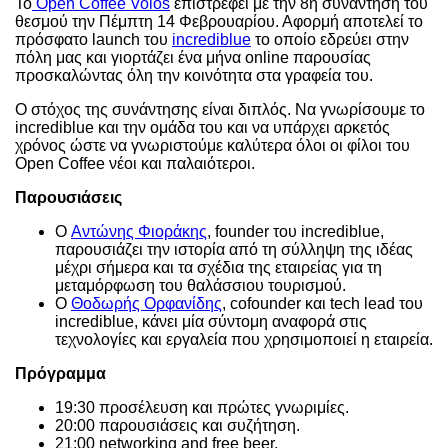
Το
Open Coffee Volos
επιστρέφει με την 8η συνάντηση του
θεσμού την Πέμπτη 14 Φεβρουαρίου. Αφορμή αποτελεί το
πρόσφατο launch του
incrediblue
το οποίο εδρεύει στην
πόλη μας και γιορτάζει ένα μήνα online παρουσίας
προσκαλώντας όλη την κοινότητα στα γραφεία του.
Ο στόχος της συνάντησης είναι διπλός. Να γνωρίσουμε το
incrediblue και την ομάδα του και να υπάρχει αρκετός
χρόνος ώστε να γνωριστούμε καλύτερα όλοι οι φίλοι του
Open Coffee νέοι και παλαιότεροι.
Παρουσιάσεις
Ο
Αντώνης Φιοράκης
, founder του incrediblue,
παρουσιάζει την ιστορία από τη σύλληψη της ιδέας
μέχρι σήμερα και τα σχέδια της εταιρείας για τη
μεταμόρφωση του θαλάσσιου τουρισμού.
Ο
Θοδωρής Ορφανίδης
, cofounder και tech lead του
incrediblue, κάνει μία σύντομη αναφορά στις
τεχνολογίες και εργαλεία που χρησιμοποιεί η εταιρεία.
Πρόγραμμα
19:30 προσέλευση και πρώτες γνωριμίες.
20:00 παρουσιάσεις και συζήτηση.
21:00 networking and free beer.