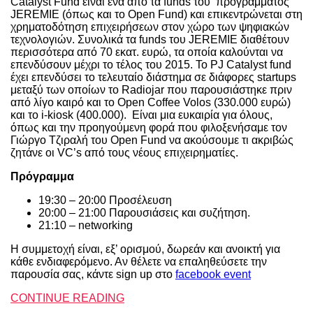
Catalyst Fund είναι ένα από τα funds του προγράμματος
JEREMIE (όπως και το Open Fund) και επικεντρώνεται στη
χρηματοδότηση επιχειρήσεων στον χώρο των ψηφιακών
τεχνολογιών. Συνολικά τα funds του JEREMIE διαθέτουν
περισσότερα από 70 εκατ. ευρώ, τα οποία καλούνται να
επενδύσουν μέχρι το τέλος του 2015. To PJ Catalyst fund
έχει επενδύσει το τελευταίο διάστημα σε διάφορες startups
μεταξύ των οποίων το Radiojar που παρουσιάστηκε πριν
από λίγο καιρό και το Open Coffee Volos (330.000 ευρώ)
και το i-kiosk (400.000). Είναι μια ευκαιρία για όλους,
όπως και την προηγούμενη φορά που φιλοξενήσαμε τον
Γιώργο Τζιραλή του Open Fund να ακούσουμε τι ακριβώς
ζητάνε οι VC’s από τους νέους επιχειρηματίες.
Πρόγραμμα
19:30 – 20:00 Προσέλευση
20:00 – 21:00 Παρουσιάσεις και συζήτηση.
21:10 – networking
Η συμμετοχή είναι, εξ’ ορισμού, δωρεάν και ανοικτή για
κάθε ενδιαφερόμενο. Αν θέλετε να επαληθεύσετε την
παρουσία σας, κάντε sign up στο
facebook event
CONTINUE READING