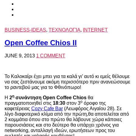
BUSINESS-IDEAS
,
ΤΕΧΝΟΛΟΓΊΑ
,
INTERNET
Open Coffee Chios II
JUNE 9, 2013
1 COMMENT
Το Καλοκαίρι έχει μπει για τα καλά γι’ αυτό κι εμείς θέλουμε
να σας ζεστάνουμε ακόμη περισσότερο πριν ανανεώσουμε
το ραντεβού μας για το Φθινόπωρο!
η
Η
2
συνάντηση Open Coffee Chios
θα
ο
πραγματοποιηθεί στις
18:30
στον 3
όροφο της
καφετέρειας
Cozy Cafe Bar
(Λεωφόρος Αιγαίου 28). Σε
λίγο διαφοτερικό κλίμα από την πρώτη,θα αποτελείται από
2 κομμάτια όπου στο πρώτο θα λάβουνε χώρα κάποιες
παρουσιάσεις και στο δεύτερο θα υπάρχει χρόνος για
networking, ανταλλαγή ιδεών, ερωτήσεων προς του
ομιλητές και χαλαρής κουβέντας!