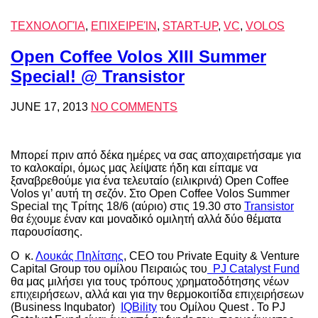
ΤΕΧΝΟΛΟΓΊΑ
,
ΕΠΙΧΕΙΡΕΊΝ
,
START-UP
,
VC
,
VOLOS
Open Coffee Volos XIII Summer
Special! @ Transistor
JUNE 17, 2013
NO COMMENTS
Μπορεί πριν από δέκα ημέρες να σας αποχαιρετήσαμε για
το καλοκαίρι, όμως μας λείψατε ήδη και είπαμε να
ξαναβρεθούμε για ένα τελευταίο (ειλικρινά) Open Coffee
Volos γι’ αυτή τη σεζόν. Στο Open Coffee Volos Summer
Special της Τρίτης 18/6 (αύριο) στις 19.30 στο
Transistor
θα έχουμε έναν και μοναδικό ομιλητή αλλά δύο θέματα
παρουσίασης.
Ο κ.
Λουκάς Πηλίτσης
, CEO του Private Equity & Venture
Capital Group του ομίλου Πειραιώς του
PJ Catalyst Fund
θα μας μιλήσει για τους τρόπους χρηματοδότησης νέων
επιχειρήσεων, αλλά και για την θερμοκοιτίδα επιχειρήσεων
(Business Inqubator)
IQBility
του Ομίλου Quest . Το PJ