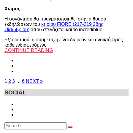
Χώρος
H συνάντηση θα πραγματοποιηθεί στην αίθουσα
εκδηλώσεων του
κτιρίου FIORE (217-219 28ης
Οκτωβρίου)
όπου στεγάζεται και το incrediblue.
Εξ’ ορισμού, η συμμετοχή είναι δωρεάν και ανοικτή προς
κάθε ενδιαφερόμενο
CONTINUE READING
1
2
3
…
6
NEXT »
SOCIAL
Search
SEARCH
for: