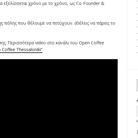
να εξελίσσεται χρόνο με το χρόνο, ως Co-Founder &
της πόλης που θέλουμε να πετύχουν. (Θέλεις να πάρεις το
ης. Περισσότερα video στο κανάλι του Open Coffee
 Coffee Thessaloniki“
.