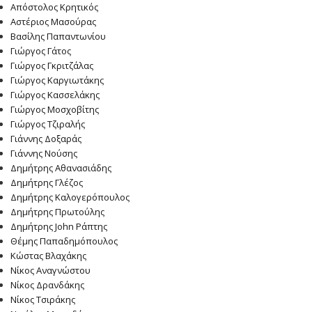
Απόστολος Κρητικός
Αστέριος Μασούρας
Βασίλης Παπαντωνίου
Γιώργος Γάτος
Γιώργος Γκριτζάλας
Γιώργος Καργιωτάκης
Γιώργος Κασσελάκης
Γιώργος Μοσχοβίτης
Γιώργος Τζιραλής
Γιάννης Δοξαράς
Γιάννης Νούσης
Δημήτρης Αθανασιάδης
Δημήτρης Γλέζος
Δημήτρης Καλογερόπουλος
Δημήτρης Πρωτούλης
Δημήτρης John Ράπτης
Θέμης Παπαδημόπουλος
Κώστας Βλαχάκης
Νίκος Αναγνώστου
Νίκος Δρανδάκης
Νίκος Τσιράκης