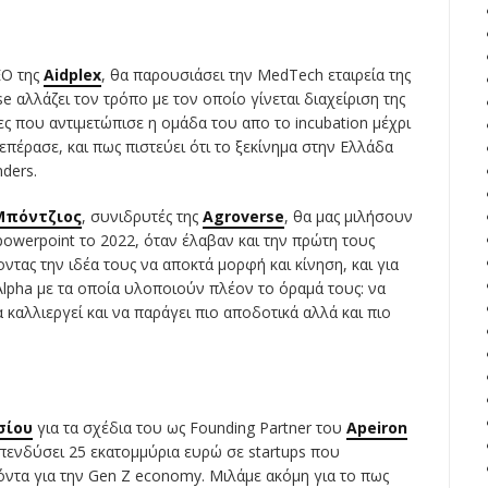
EO της
Aidplex
, θα παρουσιάσει την MedTech εταιρεία της
 αλλάζει τον τρόπο με τον οποίο γίνεται διαχείριση της
ίες που αντιμετώπισε η ομάδα του απο το incubation μέχρι
επέρασε, και πως πιστεύει ότι το ξεκίνημα στην Ελλάδα
nders.
Μπόντζιος
, συνιδρυτές της
Agroverse
, θα μας μιλήσουν
 powerpoint το 2022, όταν έλαβαν και την πρώτη τους
τας την ιδέα τους να αποκτά μορφή και κίνηση, και για
lpha με τα οποία υλοποιούν πλέον το όραμά τους: να
αλλιεργεί και να παράγει πιο αποδοτικά αλλά και πιο
σίου
για τα σχέδια του ως Founding Partner του
Apeiron
επενδύσει 25 εκατομμύρια ευρώ σε startups που
όντα για την Gen Z economy. Μιλάμε ακόμη για το πως