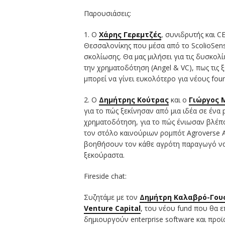
Παρουσιάσεις:
1. Ο
Χάρης Γερεμτζές
, συνιδρυτής και C
Θεσσαλονίκης που μέσα από το ScolioSense
σκολίωσης. Θα μας μιλήσει για τις δυσκολ
την χρηματοδότηση (Angel & VC), πως τις ξ
μπορεί να γίνει ευκολότερο για νέους fou
2. Ο
Δημήτρης Κούτρας
και ο
Γιώργος 
για το πώς ξεκίνησαν από μια ιδέα σε ένα
χρηματοδότηση, για το πώς ένιωσαν βλέπον
τον στόλο καινούριων ρομπότ Agroverse A
βοηθήσουν τον κάθε αγρότη παραγωγό να κ
ξεκούραστα.
Fireside chat:
Συζητάμε με τον
Δημήτρη Καλαβρό-Γου
Venture Capital
, του νέου fund που θα 
δημιουργούν enterprise software και προϊ