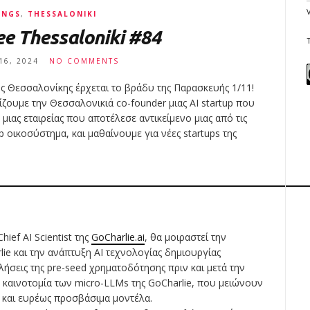
INGS
,
THESSALONIKI
e Thessaloniki #84
16, 2024
NO COMMENTS
ης Θεσσαλονίκης έρχεται το βράδυ της Παρασκευής 1/11!
ίζουμε την Θεσσαλονικιά co-founder μιας AI startup που
μιας εταιρείας που αποτέλεσε αντικείμενο μιας από τις
 οικοσύστημα, και μαθαίνουμε για νέες startups της
hief AI Scientist της
GoCharlie.ai
, θα μοιραστεί την
lie και την ανάπτυξη AI τεχνολογίας δημιουργίας
ήσεις της pre-seed χρηματοδότησης πριν και μετά την
 καινοτομία των micro-LLMs της GoCharlie, που μειώνουν
και ευρέως προσβάσιμα μοντέλα.