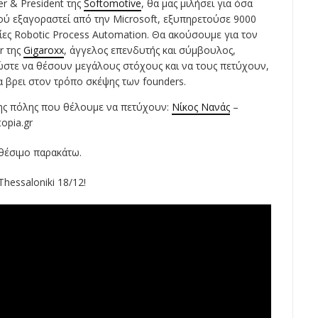
r & President της
Softomotive
, θα μας μιλήσει για όσα
τού εξαγοραστεί από την Microsoft, εξυπηρετούσε 9000
ίες Robotic Process Automation. Θα ακούσουμε για τον
r της
Gigaroxx
, άγγελος επενδυτής και σύμβουλος,
 ώστε να θέσουν μεγάλους στόχους και να τους πετύχουν,
να βρει στον τρόπο σκέψης των founders.
 της πόλης που θέλουμε να πετύχουν:
Νίκος Νανάς
–
opia.gr
αθέσιμο παρακάτω.
hessaloniki 18/12!