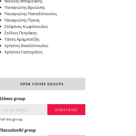
Νικόλας Μπαρδάκης
Παναγιώτης Βρυώνης
Παναγιώτης Παπαδόπουλος
Παναγιώτης Τίγκας
Στέφανος Κωφόπουλος
Στέλιος Πετράκης
Τάσος Αραμπατζής
Χρήστος Βασιλόπουλος
Χρήστος Γαστεράτος
OPEN COFFEE GROUPS
Athens group
Visit this group
Thessaloniki group