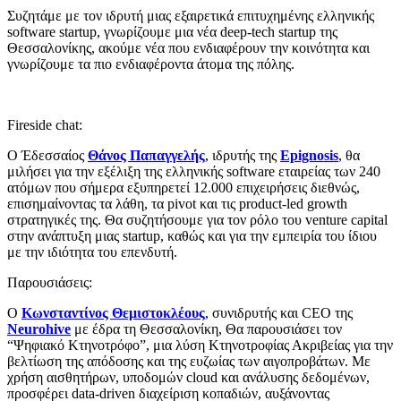
Συζητάμε με τον ιδρυτή μιας εξαιρετικά επιτυχημένης ελληνικής
software startup, γνωρίζουμε μια νέα deep-tech startup της
Θεσσαλονίκης, ακούμε νέα που ενδιαφέρουν την κοινότητα και
γνωρίζουμε τα πιο ενδιαφέροντα άτομα της πόλης.
Fireside chat:
Ο Έδεσσαίος
Θάνος Παπαγγελής
, ιδρυτής της
Epignosis
, θα
μιλήσει για την εξέλιξη της ελληνικής software εταιρείας των 240
ατόμων που σήμερα εξυπηρετεί 12.000 επιχειρήσεις διεθνώς,
επισημαίνοντας τα λάθη, τα pivot και τις product-led growth
στρατηγικές της. Θα συζητήσουμε για τον ρόλο του venture capital
στην ανάπτυξη μιας startup, καθώς και για την εμπειρία του ίδιου
με την ιδιότητα του επενδυτή.
Παρουσιάσεις:
Ο
Κωνσταντίνος Θεμιστοκλέους
, συνιδρυτής και CEO της
Neurohive
με έδρα τη Θεσσαλονίκη, Θα παρουσιάσει τον
“Ψηφιακό Κτηνοτρόφο”, μια λύση Κτηνοτροφίας Ακριβείας για την
βελτίωση της απόδοσης και της ευζωίας των αιγοπροβάτων. Με
χρήση αισθητήρων, υποδομών cloud και ανάλυσης δεδομένων,
προσφέρει data-driven διαχείριση κοπαδιών, αυξάνοντας