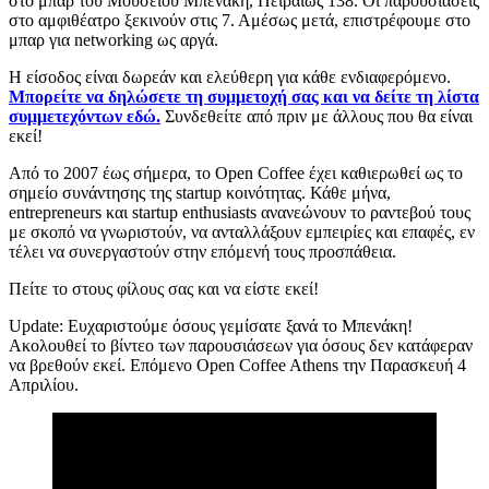
στο μπαρ του Μουσείου Μπενάκη, Πειραιώς 138. Οι παρουσιάσεις
στο αμφιθέατρο ξεκινούν στις 7. Αμέσως μετά, επιστρέφουμε στο
μπαρ για networking ως αργά.
Η είσοδος είναι δωρεάν και ελεύθερη για κάθε ενδιαφερόμενο.
Μπορείτε να δηλώσετε τη συμμετοχή σας και να δείτε τη λίστα
συμμετεχόντων εδώ.
Συνδεθείτε από πριν με άλλους που θα είναι
εκεί!
Από το 2007 έως σήμερα, το Open Coffee έχει καθιερωθεί ως το
σημείο συνάντησης της startup κοινότητας. Κάθε μήνα,
entrepreneurs και startup enthusiasts ανανεώνουν το ραντεβού τους
με σκοπό να γνωριστούν, να ανταλλάξουν εμπειρίες και επαφές, εν
τέλει να συνεργαστούν στην επόμενή τους προσπάθεια.
Πείτε το στους φίλους σας και να είστε εκεί!
Update: Ευχαριστούμε όσους γεμίσατε ξανά το Μπενάκη!
Ακολουθεί το βίντεο των παρουσιάσεων για όσους δεν κατάφεραν
να βρεθούν εκεί. Επόμενο Open Coffee Athens την Παρασκευή 4
Απριλίου.