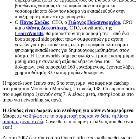
βοηθώντας γιατρούς σε κορυφαία πανεπιστήμια και
νοσοκομεία από όλον τον κόσμο να εκπαιδευθούν στην
πράξη, πριν μπουν στο χειρουργείο.
Ο
Πάνος Σιώζος
, CEO, ο
Γιώργος Παλαιγεωργίου
, CPO
και ο
Φάνης Δεσποτάκης
, CTO, συνιδρυτές της
LearnWorlds
, θα μοιραστούν τη διαδρομή της – από ένα
bootstrapped side project τριών συμφοιτητών με αγάπη
γενεών για την εκπαίδευση, ως την κορυφαία πλατφόρμα
ψηφιακής εκπαίδευσης για δημιουργούς μαθημάτων στον
κόσμο. Η Learnworlds σήμερα φιλοξενεί μισό εκατομμύριο
μαθήματα με συνολική αξία πωλήσεων άνω του 1 δις
δολαρίων, ενώ απασχολεί 160 εργαζομένους, έχοντας λάβει
χρηματοδότηση 33 εκατομμυρίων δολαρίων.
Η προσέλευση ξεκινά στις 6 το απόγευμα, για καφέ και catchup
στο μπαρ του Μουσείου Μπενάκη, Πειραιώς 138. Οι παρουσιάσεις
στο αμφιθέατρο ξεκινούν στις 7. Αμέσως μετά, επιστρέφουμε στο
μπαρ για networking ως αργά.
Η είσοδος είναι δωρεάν και ελεύθερη για κάθε ενδιαφερόμενο
.
Μπορείτε να
δηλώσετε τη συμμετοχή σας και να δείτε τη λίστα
συμμετεχόντων εδώ
. Συνδεθείτε από πριν με άλλους που θα είναι
εκεί!
Από το 2007 έως σήμερα, το Open Coffee έχει καθιερωθεί ως το