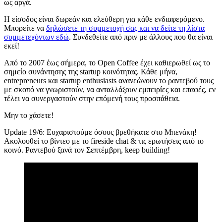
ως αργά.
Η είσοδος είναι δωρεάν και ελεύθερη για κάθε ενδιαφερόμενο.
Μπορείτε να
δηλώσετε τη συμμετοχή σας και να δείτε τη λίστα
συμμετεχόντων εδώ
. Συνδεθείτε από πριν με άλλους που θα είναι
εκεί!
Από το 2007 έως σήμερα, το Open Coffee έχει καθιερωθεί ως το
σημείο συνάντησης της startup κοινότητας. Κάθε μήνα,
entrepreneurs και startup enthusiasts ανανεώνουν το ραντεβού τους
με σκοπό να γνωριστούν, να ανταλλάξουν εμπειρίες και επαφές, εν
τέλει να συνεργαστούν στην επόμενή τους προσπάθεια.
Μην το χάσετε!
Update 19/6: Ευχαριστούμε όσους βρεθήκατε στο Μπενάκη!
Ακολουθεί το βίντεο με το fireside chat & τις ερωτήσεις από το
κοινό. Ραντεβού ξανά τον Σεπτέμβρη, keep building!