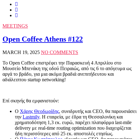
MEETINGS
Open Coffee Athens #122
MARCH 19, 2025
NO COMMENTS
Το Open Coffee επιστρέφει την Παρασκευή 4 Απριλίου στο
Μουσείο Μπενάκη της οδού Πειραιώς, από τις 6 το απόγευμα ως
αργά το βράδυ, για μια ακόμα βραδιά ανεπιτήδευτου και
αδιάλειπτου startup networking!
Επί σκηνής θα εμφανιστούν:
Ο
Χάρης Θεοδωρίδης
, συνιδρυτής και CEO, θα παρουσιάσει
την
Lastmily
. Η εταιρεία, με έδρα τη Θεσσαλονίκη και
χρηματοδότηση 1,3 εκ. ευρώ, παρέχει πλατφόρμα last-mile
delivery με real-time routing optimization που διαχειρίζεται
ήδη περισσότερες από 25 εκ. αποστολές ετησίως.