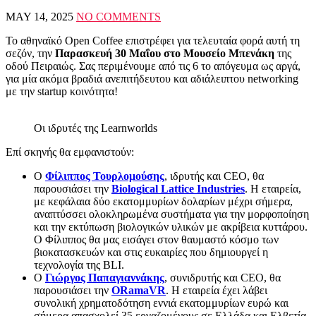
MAY 14, 2025
NO COMMENTS
Το αθηναϊκό Open Coffee επιστρέφει για τελευταία φορά αυτή τη
σεζόν, την
Παρασκευή 30 Μαΐου στο Μουσείο Μπενάκη
της
οδού Πειραιώς. Σας περιμένουμε από τις 6 το απόγευμα ως αργά,
για μία ακόμα βραδιά ανεπιτήδευτου και αδιάλειπτου networking
με την startup κοινότητα!
Οι ιδρυτές της Learnworlds
Επί σκηνής θα εμφανιστούν:
Ο
Φίλιππος Τουρλομούσης
, ιδρυτής και CEO, θα
παρουσιάσει την
Biological Lattice Industries
. Η εταιρεία,
με κεφάλαια δύο εκατομμυρίων δολαρίων μέχρι σήμερα,
αναπτύσσει ολοκληρωμένα συστήματα για την μορφοποίηση
και την εκτύπωση βιολογικών υλικών με ακρίβεια κυττάρου.
Ο Φίλιππος θα μας εισάγει στον θαυμαστό κόσμο των
βιοκατασκευών και στις ευκαιρίες που δημιουργεί η
τεχνολογία της BLI.
Ο
Γιώργος Παπαγιαννάκης
, συνιδρυτής και CEO, θα
παρουσιάσει την
ORamaVR
. Η εταιρεία έχει λάβει
συνολική χρηματοδότηση εννιά εκατομμυρίων ευρώ και
σήμερα απασχολεί 35 εργαζομένους σε Ελλάδα και Ελβετία,