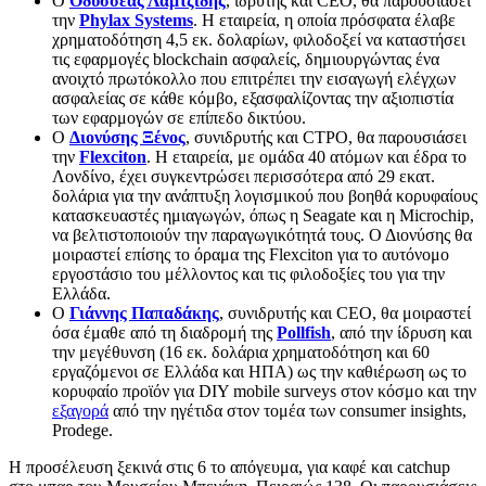
Ο
Οδυσσέας Λαμτζίδης
, ιδρυτής και CEO, θα παρουσιάσει
την
Phylax Systems
. Η εταιρεία, η οποία πρόσφατα έλαβε
χρηματοδότηση 4,5 εκ. δολαρίων, φιλοδοξεί να καταστήσει
τις εφαρμογές blockchain ασφαλείς, δημιουργώντας ένα
ανοιχτό πρωτόκολλο που επιτρέπει την εισαγωγή ελέγχων
ασφαλείας σε κάθε κόμβο, εξασφαλίζοντας την αξιοπιστία
των εφαρμογών σε επίπεδο δικτύου.
Ο
Διονύσης Ξένος
, συνιδρυτής και CTPO, θα παρουσιάσει
την
Flexciton
. Η εταιρεία, με ομάδα 40 ατόμων και έδρα το
Λονδίνο, έχει συγκεντρώσει περισσότερα από 29 εκατ.
δολάρια για την ανάπτυξη λογισμικού που βοηθά κορυφαίους
κατασκευαστές ημιαγωγών, όπως η Seagate και η Microchip,
να βελτιστοποιούν την παραγωγικότητά τους. Ο Διονύσης θα
μοιραστεί επίσης το όραμα της Flexciton για το αυτόνομο
εργοστάσιο του μέλλοντος και τις φιλοδοξίες του για την
Ελλάδα.
Ο
Γιάννης Παπαδάκης
, συνιδρυτής και CEO, θα μοιραστεί
όσα έμαθε από τη διαδρομή της
Pollfish
, από την ίδρυση και
την μεγέθυνση (16 εκ. δολάρια χρηματοδότηση και 60
εργαζόμενοι σε Ελλάδα και ΗΠΑ) ως την καθιέρωση ως το
κορυφαίο προϊόν για DIY mobile surveys στον κόσμο και την
εξαγορά
από την ηγέτιδα στον τομέα των consumer insights,
Prodege.
Η προσέλευση ξεκινά στις 6 το απόγευμα, για καφέ και catchup