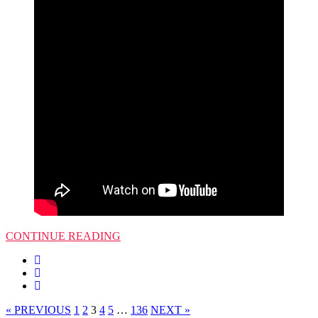
CONTINUE READING
« PREVIOUS
1
2
3
4
5
…
136
NEXT »