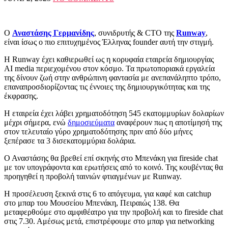
Ο
Αναστάσης Γερμανίδης
, συνιδρυτής & CTO της
Runway
,
είναι ίσως ο πιο επιτυχημένος Έλληνας founder αυτή την στιγμή.
Η Runway έχει καθιερωθεί ως η κορυφαία εταιρεία δημιουργίας
AI media περιεχομένου στον κόσμο. Τα πρωτοποριακά εργαλεία
της δίνουν ζωή στην ανθρώπινη φαντασία με ανεπανάληπτο τρόπο,
επαναπροσδιορίζοντας τις έννοιες της δημιουργικότητας και της
έκφρασης.
Η εταιρεία έχει λάβει χρηματοδότηση 545 εκατομμυρίων δολαρίων
μέχρι σήμερα, ενώ
δημοσιεύματα
αναφέρουν πως η αποτίμησή της
στον τελευταίο γύρο χρηματοδότησης πριν από δύο μήνες
ξεπέρασε τα 3 δισεκατομμύρια δολάρια.
Ο Αναστάσης θα βρεθεί επί σκηνής στο Μπενάκη για fireside chat
με τον υπογράφοντα και ερωτήσεις από το κοινό. Της κουβέντας θα
προηγηθεί η προβολή ταινιών φτιαγμένων με Runway.
Η προσέλευση ξεκινά στις 6 το απόγευμα, για καφέ και catchup
στο μπαρ του Μουσείου Μπενάκη, Πειραιώς 138. Θα
μεταφερθούμε στο αμφιθέατρο για την προβολή και το fireside chat
στις 7.30. Αμέσως μετά, επιστρέφουμε στο μπαρ για networking