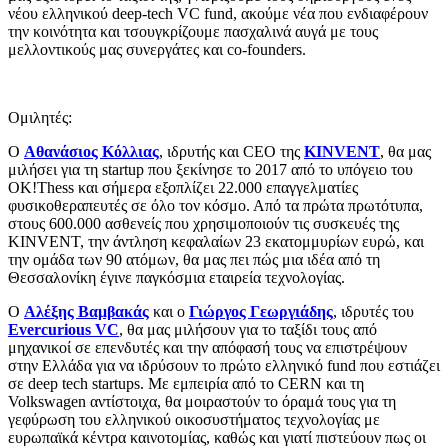
νέου ελληνικού deep-tech VC fund, ακούμε νέα που ενδιαφέρουν
την κοινότητα και τσουγκρίζουμε πασχαλινά αυγά με τους
μελλοντικούς μας συνεργάτες και co-founders.
Ομιλητές:
Ο
Αθανάσιος Κόλλιας
, ιδρυτής και CEO της
KINVENT
, θα μας
μιλήσει για τη startup που ξεκίνησε το 2017 από το υπόγειο του
OK!Thess και σήμερα εξοπλίζει 22.000 επαγγελματίες
φυσικοθεραπευτές σε όλο τον κόσμο. Από τα πρώτα πρωτότυπα,
στους 600.000 ασθενείς που χρησιμοποιούν τις συσκευές της
KINVENT, την άντληση κεφαλαίων 23 εκατομμυρίων ευρώ, και
την ομάδα των 90 ατόμων, θα μας πει πώς μια ιδέα από τη
Θεσσαλονίκη έγινε παγκόσμια εταιρεία τεχνολογίας.
Ο
Αλέξης Βαμβακάς
και ο
Γιώργος Γεωργιάδης
, ιδρυτές του
Evercurious VC
, θα μας μιλήσουν για το ταξίδι τους από
μηχανικοί σε επενδυτές και την απόφασή τους να επιστρέψουν
στην Ελλάδα για να ιδρύσουν το πρώτο ελληνικό fund που εστιάζει
σε deep tech startups. Με εμπειρία από το CERN και τη
Volkswagen αντίστοιχα, θα μοιραστούν το όραμά τους για τη
γεφύρωση του ελληνικού οικοσυστήματος τεχνολογίας με
ευρωπαϊκά κέντρα καινοτομίας, καθώς και γιατί πιστεύουν πως οι