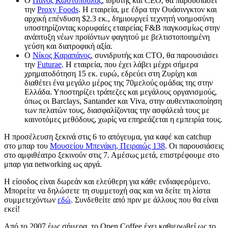
Ο
Πάνος Κωστόπουλος
, ιδρυτής και CEO, θα παρουσιάσει
την
Proxy Foods
. Η εταιρεία, με έδρα την Ουάσινγκτον και
αρχική επένδυση $2.3 εκ., δημιουργεί τεχνητή νοημοσύνη
υποστηρίζοντας κορυφαίες εταιρείας F&B παγκοσμίως στην
ανάπτυξη νέων προϊόντων φαγητού με βελτιστοποιημένη
γεύση και διατροφική αξία.
Ο
Νίκος Καραπάνος
, συνιδρυτής και CTO, θα παρουσιάσει
την
Futurae
. Η εταιρεία, που έχει λάβει μέχρι σήμερα
χρηματοδότηση 15 εκ. ευρώ, εδρεύει στη Ζυρίχη και
διαθέτει ένα μεγάλο μέρος της 70μελούς ομάδας της στην
Ελλάδα. Υποστηρίζει τράπεζες και μεγάλους οργανισμούς,
όπως οι Barclays, Santander και Viva, στην αυθεντικοποίηση
των πελατών τους, διασφαλίζοντας την ασφάλειά τους με
καινοτόμες μεθόδους, χωρίς να επηρεάζεται η εμπειρία τους.
Η προσέλευση ξεκινά στις 6 το απόγευμα, για καφέ και catchup
στο μπαρ του
Μουσείου Μπενάκη, Πειραιώς 138
. Οι παρουσιάσεις
στο αμφιθέατρο ξεκινούν στις 7. Αμέσως μετά, επιστρέφουμε στο
μπαρ για networking ως αργά.
Η είσοδος είναι δωρεάν και ελεύθερη για κάθε ενδιαφερόμενο.
Μπορείτε να δηλώσετε τη συμμετοχή σας και να δείτε τη λίστα
συμμετεχόντων
εδώ
. Συνδεθείτε από πριν με άλλους που θα είναι
εκεί!
Από το 2007 έως σήμερα, το Open Coffee έχει καθιερωθεί ως το