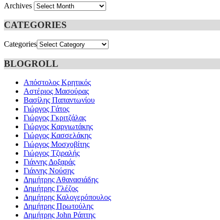
Archives
CATEGORIES
Categories
BLOGROLL
Απόστολος Κρητικός
Αστέριος Μασούρας
Βασίλης Παπαντωνίου
Γιώργος Γάτος
Γιώργος Γκριτζάλας
Γιώργος Καργιωτάκης
Γιώργος Κασσελάκης
Γιώργος Μοσχοβίτης
Γιώργος Τζιραλής
Γιάννης Δοξαράς
Γιάννης Νούσης
Δημήτρης Αθανασιάδης
Δημήτρης Γλέζος
Δημήτρης Καλογερόπουλος
Δημήτρης Πρωτούλης
Δημήτρης John Ράπτης