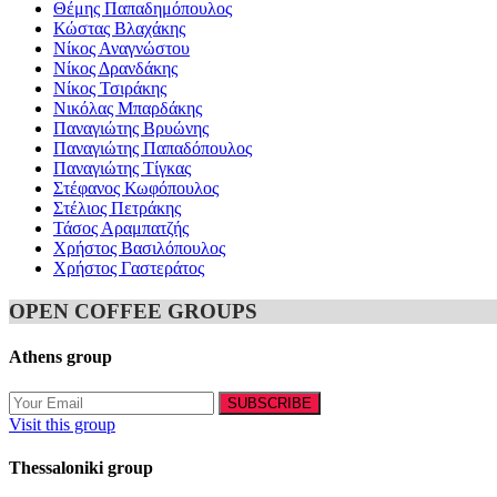
Θέμης Παπαδημόπουλος
Κώστας Βλαχάκης
Νίκος Αναγνώστου
Νίκος Δρανδάκης
Νίκος Τσιράκης
Νικόλας Μπαρδάκης
Παναγιώτης Βρυώνης
Παναγιώτης Παπαδόπουλος
Παναγιώτης Τίγκας
Στέφανος Κωφόπουλος
Στέλιος Πετράκης
Τάσος Αραμπατζής
Χρήστος Βασιλόπουλος
Χρήστος Γαστεράτος
OPEN COFFEE GROUPS
Athens group
Visit this group
Thessaloniki group