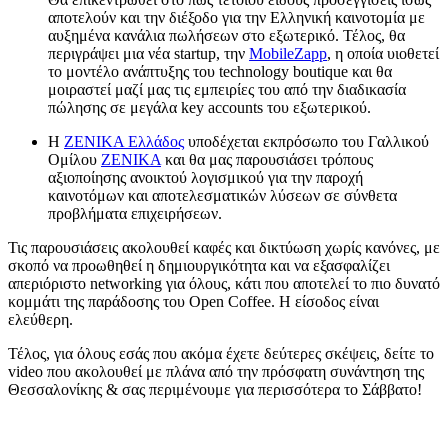
αποτελούν και την διέξοδο για την Ελληνική καινοτομία με
αυξημένα κανάλια πωλήσεων στο εξωτερικό. Τέλος, θα
περιγράψει μια νέα startup, την
MobileZapp
, η οποία υιοθετεί
το μοντέλο ανάπτυξης του technology boutique και θα
μοιραστεί μαζί μας τις εμπειρίες του από την διαδικασία
πώλησης σε μεγάλα key accounts του εξωτερικού.
Η
ZENIKA Ελλάδος
υποδέχεται εκπρόσωπο του Γαλλικού
Ομίλου
ΖΕΝΙΚΑ
και θα μας παρουσιάσει τρόπους
αξιοποίησης ανοικτού λογισμικού για την παροχή
καινοτόμων και αποτελεσματικών λύσεων σε σύνθετα
προβλήματα επιχειρήσεων.
Τις παρουσιάσεις ακολουθεί καφές και δικτύωση χωρίς κανόνες, με
σκοπό να προωθηθεί η δημιουργικότητα και να εξασφαλίζει
απεριόριστο networking για όλους, κάτι που αποτελεί το πιο δυνατό
κομμάτι της παράδοσης του Open Coffee. Η είσοδος είναι
ελεύθερη.
Τέλος, για όλους εσάς που ακόμα έχετε δεύτερες σκέψεις, δείτε το
video που ακολουθεί με πλάνα από την πρόσφατη συνάντηση της
Θεσσαλονίκης & σας περιμένουμε για περισσότερα το Σάββατο!