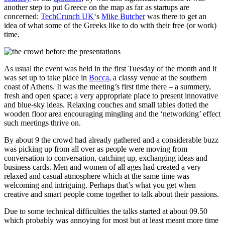
another step to put Greece on the map as far as startups are
concerned:
TechCrunch UK
‘s
Mike Butcher
was there to get an
idea of what some of the Greeks like to do with their free (or work)
time.
As usual the event was held in the first Tuesday of the month and it
was set up to take place in
Bocca
, a classy venue at the southern
coast of Athens. It was the meeting’s first time there – a summery,
fresh and open space; a very appropriate place to present innovative
and blue-sky ideas. Relaxing couches and small tables dotted the
wooden floor area encouraging mingling and the ‘networking’ effect
such meetings thrive on.
By about 9 the crowd had already gathered and a considerable buzz
was picking up from all over as people were moving from
conversation to conversation, catching up, exchanging ideas and
business cards. Men and women of all ages had created a very
relaxed and casual atmosphere which at the same time was
welcoming and intriguing. Perhaps that’s what you get when
creative and smart people come together to talk about their passions.
Due to some technical difficulties the talks started at about 09.50
which probably was annoying for most but at least meant more time