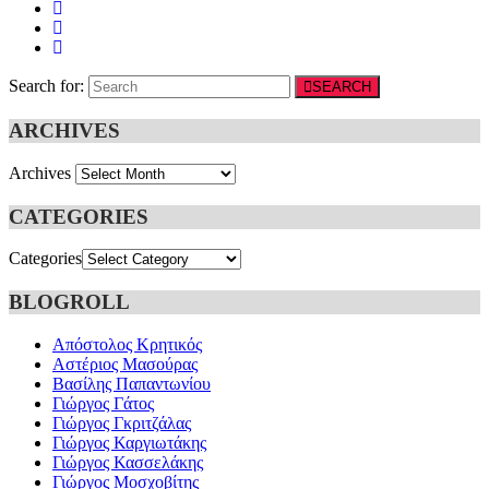
Search for:
SEARCH
ARCHIVES
Archives
CATEGORIES
Categories
BLOGROLL
Απόστολος Κρητικός
Αστέριος Μασούρας
Βασίλης Παπαντωνίου
Γιώργος Γάτος
Γιώργος Γκριτζάλας
Γιώργος Καργιωτάκης
Γιώργος Κασσελάκης
Γιώργος Μοσχοβίτης