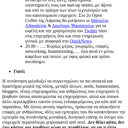
υποστηρικτές τους και start-up stories, με άξονα
και υπό το πρίσμα των νέων τεχνολογιών και
του καινοτομικού επιχειρείν. Στο 2ο Open
Coffee της Λάρισας θα μιλήσουν οι
Μανώλης
Αβαγιάννης
&
Δημήτρης Ψαρόπουλος
για τα
ωφέλη και την χρησιμότητα του
Twitter
τόσο
στις επιχειρήσεις όσο και στην ενημέρωση
γενικά, με αναφορά στο
QuickNews
.
20.00 – …: Κυρίως μέρος, γνωριμίες, επαφές,
networking, brainstorming, … όλα αυτά εν μέσω
καφέδων και ποτών, με ύφος φιλικό και τρόπο
ανεπίσημο.
Γιατί;
Η συνάντηση φιλοδοξεί να συγκεντρώσει τα πιο ανοικτά και
δραστήρια μυαλά της πόλης, μεταξύ άλλων, nerds, businessmen,
bloggers, νέους επιχειρηματίες και ανθρώπους που επιχειρούν ή
βοηθούν όσους αποπειρώνται να επιχειρήσουν, αλλά και όποιον
άλλο περιλαμβάνει εαυτόν στους ενδιαφερόμεους για κάτι από τα
παραπάνω. Με όλους αυτούς παρόντες, πρόκειται να αποκτήσετε
επαφές με ανθρώπους, ιδέες και εμπειρίες που θα καταστήσουν την
εμπειρία της συνάντησης μοναδική, δυνητικά επίσης το όνειρο του
επιχειρείν περισσότερο χειροπιαστό από ποτέ.
Δεν θέλει κόπο, δεν
έχει κόστος και λαμβάνει χώρα σε περιβάλλον, αν μη τι άλλο,