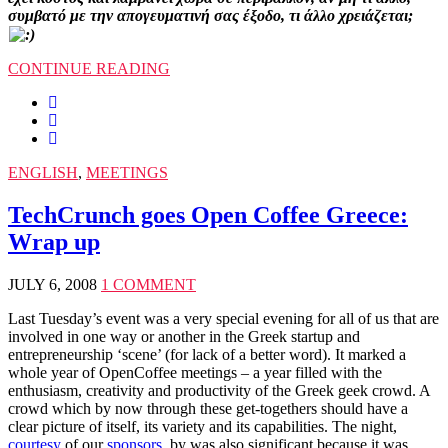
συμβατό με την απογευματινή σας έξοδο, τι άλλο χρειάζεται;
CONTINUE READING
ENGLISH
,
MEETINGS
TechCrunch goes Open Coffee Greece:
Wrap up
JULY 6, 2008
1 COMMENT
Last Tuesday’s event was a very special evening for all of us that are
involved in one way or another in the Greek startup and
entrepreneurship ‘scene’ (for lack of a better word). It marked a
whole year of OpenCoffee meetings – a year filled with the
enthusiasm, creativity and productivity of the Greek geek crowd. A
crowd which by now through these get-togethers should have a
clear picture of itself, its variety and its capabilities. The night,
courtesy
of our
sponsors
, by was also significant because it was