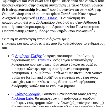
Υφιστάμενοι και νέοι φίλοι του Open Coffee είναι στο σύνολό τους
προσκεκλημένοι στην ανοιχτή συνάντηση με τίτλο “
Open Source
& Entrepreneurship Forum
” που διοργανώνεται στην πόλη της
Θεσσαλονίκης στα πλαίσια του τρίτου Συνέδριου Κοινοτήτων
Ανοιχτού Λογισμικού
FOSSCOMM
. Η συνάντηση θα
πραγματοποιηθεί στις 25 Απριλίου στις 5:00 μμ στην Αίθουσα Β
του τμήματος πληροφορικής του Αριστοτελείου Πανεπιστημίου
Θεσσαλονίκης (στον ημιόροφο του κτηρίου του Βιολογικού).
Σε αυτή τη συνάντηση παρουσιάζονται τρεις
επίκαιρες και πρωτοπόρες ιδέες που θα καθηλώσουν το ενδιαφέρον
σας:
Ο
Δημήτρης Γλέζος
θα πραγματοποιήσει μία σύντομη
παρουσίαση του
Transifex
, ενός έργου τοπικοποίησης
λογισμικού που επιτρέπει πάρα πολύ εύκολα σε ομάδες
μεταφραστών την εύρεση απαιτήσεων μετάφρασης
λογισμικού. Η ομιλία του με τίτλο “Transifex: Open Source
Software for fun and profit” θα μεταφέρει τις μέχρι τώρα
επιτυχίες και προκλήσεις μιας ιδιαίτερα ενδιαφέρουσας
διαδρομής, καθώς και τα επόμενα βήματα.
Ο
Γιάννης Δοξαράς
, Business Development Manager της
Niobium Labs
, θα μιλήσει για την αυξανόμενη αποδοχή
ομότιμων επιχειρηματικών μοντέλων (p2p enterpreneurship).
Θα επικεντρωθεί στο πως τέτοιου είδους προσεγγίσεις ίσως