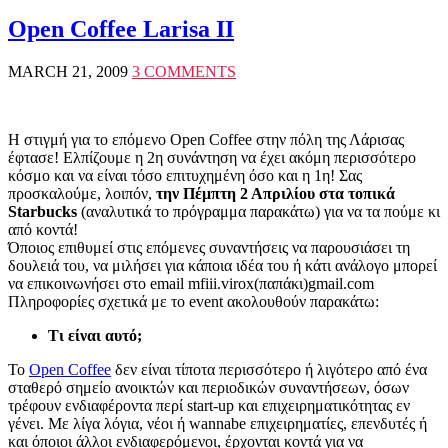
Open Coffee Larisa II
MARCH 21, 2009
3 COMMENTS
Η στιγμή για το επόμενο Open Coffee στην πόλη της Λάρισας
έφτασε! Ελπίζουμε η 2η συνάντηση να έχει ακόμη περισσότερο
κόσμο και να είναι τόσο επιτυχημένη όσο και η 1η! Σας
προσκαλούμε, λοιπόν,
την Πέμπτη 2 Απριλίου στα τοπικά
Starbucks
(αναλυτικά το πρόγραμμα παρακάτω) για να τα πούμε κι
από κοντά!
Όποιος επιθυμεί στις επόμενες συναντήσεις να παρουσιάσει τη
δουλειά του, να μιλήσει για κάποια ιδέα του ή κάτι ανάλογο μπορεί
να επικοινωνήσει στο email mfiii.virox(παπάκι)gmail.com
Πληροφορίες σχετικά με το event ακολουθούν παρακάτω:
Τι είναι αυτό;
Το
Open Coffee
δεν είναι τίποτα περισσότερο ή λιγότερο από ένα
σταθερό σημείο ανοικτών και περιοδικών συναντήσεων, όσων
τρέφουν ενδιαφέροντα περί start-up και επιχειρηματικότητας εν
γένει. Με λίγα λόγια, νέοι ή wannabe επιχειρηματίες, επενδυτές ή
και όποιοι άλλοι ενδιαφερόμενοι, έρχονται κοντά για να