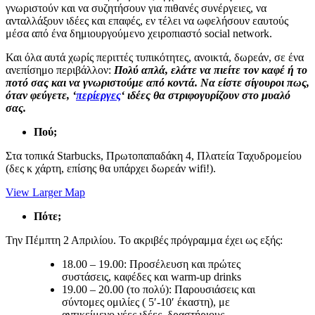
γνωριστούν και να συζητήσουν για πιθανές συνέργειες, να
ανταλλάξουν ιδέες και επαφές, εν τέλει να ωφελήσουν εαυτούς
μέσα από ένα δημιουργούμενο χειροπιαστό social network.
Και όλα αυτά χωρίς περιττές τυπικότητες, ανοικτά, δωρεάν, σε ένα
ανεπίσημο περιβάλλον:
Πολύ απλά, ελάτε να πιείτε τον καφέ ή το
ποτό σας και να γνωριστούμε από κοντά. Να είστε σίγουροι πως,
όταν φεύγετε, ‘
περίεργες
‘ ιδέες θα στριφογυρίζουν στο μυαλό
σας.
Πού;
Στα τοπικά Starbucks, Πρωτοπαπαδάκη 4, Πλατεία Ταχυδρομείου
(δες κ χάρτη, επίσης θα υπάρχει δωρεάν wifi!).
View Larger Map
Πότε;
Την Πέμπτη 2 Απριλίου. Το ακριβές πρόγραμμα έχει ως εξής:
18.00 – 19.00: Προσέλευση και πρώτες
συστάσεις, καφέδες και warm-up drinks
19.00 – 20.00 (το πολύ): Παρουσιάσεις και
σύντομες ομιλίες ( 5′-10′ έκαστη), με
αντικείμενο νέες ιδέες, δραστήριους