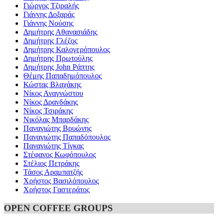
Γιώργος Τζιραλής
Γιάννης Δοξαράς
Γιάννης Νούσης
Δημήτρης Αθανασιάδης
Δημήτρης Γλέζος
Δημήτρης Καλογερόπουλος
Δημήτρης Πρωτούλης
Δημήτρης John Ράπτης
Θέμης Παπαδημόπουλος
Κώστας Βλαχάκης
Νίκος Αναγνώστου
Νίκος Δρανδάκης
Νίκος Τσιράκης
Νικόλας Μπαρδάκης
Παναγιώτης Βρυώνης
Παναγιώτης Παπαδόπουλος
Παναγιώτης Τίγκας
Στέφανος Κωφόπουλος
Στέλιος Πετράκης
Τάσος Αραμπατζής
Χρήστος Βασιλόπουλος
Χρήστος Γαστεράτος
OPEN COFFEE GROUPS