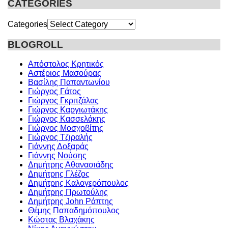
CATEGORIES
Categories
BLOGROLL
Απόστολος Κρητικός
Αστέριος Μασούρας
Βασίλης Παπαντωνίου
Γιώργος Γάτος
Γιώργος Γκριτζάλας
Γιώργος Καργιωτάκης
Γιώργος Κασσελάκης
Γιώργος Μοσχοβίτης
Γιώργος Τζιραλής
Γιάννης Δοξαράς
Γιάννης Νούσης
Δημήτρης Αθανασιάδης
Δημήτρης Γλέζος
Δημήτρης Καλογερόπουλος
Δημήτρης Πρωτούλης
Δημήτρης John Ράπτης
Θέμης Παπαδημόπουλος
Κώστας Βλαχάκης