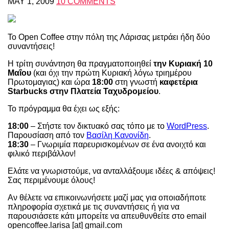
MAY 1, 2009
10 COMMENTS
Το Open Coffee στην πόλη της Λάρισας μετράει ήδη δύο
συναντήσεις!
Η τρίτη συνάντηση θα πραγματοποιηθεί
την Κυριακή 10
Μαΐου
(και όχι την πρώτη Κυριακή λόγω τριημέρου
Πρωτομαγιας) και ώρα
18:00
στη γνωστή
καφετέρια
Starbucks στην Πλατεία Ταχυδρομείου
.
Το πρόγραμμα θα έχει ως εξής:
18:00
– Στήστε τον δικτυακό σας τόπο με το
WordPress
.
Παρουσίαση από τον
Βασίλη Κανονίδη
.
18:30
– Γνωριμία παρευρισκομένων σε ένα ανοιχτό και
φιλικό περιβάλλον!
Ελάτε να γνωριστούμε, να ανταλλάξουμε ιδέες & απόψεις!
Σας περιμένουμε όλους!
Αν θέλετε να επικοινωνήσετε μαζί μας για οποιαδήποτε
πληροφορία σχετικά με τις συναντήσεις ή για να
παρουσιάσετε κάτι μπορείτε να απευθυνθείτε στο email
opencoffee.larisa [at] gmail.com