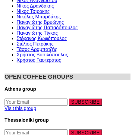
Νίκος Αναγνώστου
Νίκος Δρανδάκης
Νίκος Τσιράκης
Νικόλας Μπαρδάκης
Παναγιώτης Βρυώνης
Παναγιώτης Παπαδόπουλος
Παναγιώτης Τίγκας
Στέφανος Κωφόπουλος
Στέλιος Πετράκης
Τάσος Αραμπατζής
Χρήστος Βασιλόπουλος
Χρήστος Γαστεράτος
OPEN COFFEE GROUPS
Athens group
Visit this group
Thessaloniki group