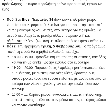
πρόσκλησης, με κύριο παραλήπτη εσένα προσωπικά, έχουν ως
εξής:
Πού
: Στο
Bios
, Πειραιώς 84
downtown, πλησίον μετρό
Θησείου και Κεραμεικού. Στο bar για τα προκαταρκτικά ποτά
και τις μεθεόρτιες κουβέντες, στο θέατρο για τις ομιλίες. Το
μενού περιλαμβάνει, μεταξύ άλλων, δωρεάν wifi και –
αξιόπιστη
πλέον- ζωντανή μετάδοση από το Open Coffee TV.
Πότε
: Την ερχόμενη
Τρίτη, 5 Φεβρουαρίου
. Το πρόγραμμα
-αυτή τη φορά θα τηρηθεί ευλαβικά- περιέχει:
18.00
– 19.00: Προσέλευση και πρώτες συστάσεις, καφέδες
και warm-up drinks, ως την είσοδο στα ενδότερα
19.00
– 20.00: Παρουσιάσεις / ομιλίες / performances, έως
6, 5′ έκαστη, με αντικείμενο νέες ιδέες, δραστήριους
υποστηρικτές τους και success stories, με άξονα και υπό το
πρίσμα των νέων τεχνολογιών και την κουλτούρα των
start-up
20.00
– …
: Κυρίως μέρος, γνωριμίες, επαφές, networking,
brainstorming, … όλα αυτά εν μέσω ποτών, σε ύφος φιλικό
και τρόπο ανεπίσημο