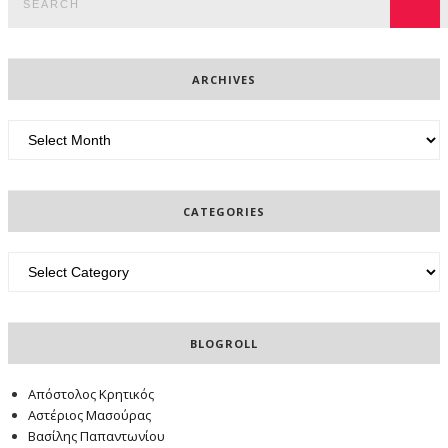
for:
SEA
ARCHIVES
Archives
CATEGORIES
Categories
BLOGROLL
Απόστολος Κρητικός
Αστέριος Μασούρας
Βασίλης Παπαντωνίου