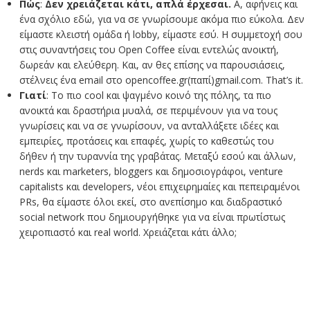
Πώς
:
Δεν χρειάζεται κάτι, απλά έρχεσαι.
Α, αφήνεις και
ένα σχόλιο εδώ, για να σε γνωρίσουμε ακόμα πιο εύκολα. Δεν
είμαστε κλειστή ομάδα ή lobby, είμαστε εσύ. Η συμμετοχή σου
στις συναντήσεις του Open Coffee είναι εντελώς ανοικτή,
δωρεάν και ελεύθερη. Και, αν θες επίσης να παρουσιάσεις,
στέλνεις ένα email στο opencoffee.gr(παπί)gmail.com. That’s it.
Γιατί
: Το πιο cool και ψαγμένο κοινό της πόλης, τα πιο
ανοικτά και δραστήρια μυαλά, σε περιμένουν για να τους
γνωρίσεις και να σε γνωρίσουν, να ανταλλάξετε ιδέες και
εμπειρίες, προτάσεις και επαφές, χωρίς το καθεστώς του
δήθεν ή την τυραννία της γραβάτας. Μεταξύ εσού και άλλων,
nerds και marketers, bloggers και δημοσιογράφοι, venture
capitalists και developers, νέοι επιχειρημαίες και πεπειραμένοι
PRs, θα είμαστε όλοι εκεί, στο ανεπίσημο και διαδραστικό
social network που δημιουργήθηκε για να είναι πρωτίστως
χειροπιαστό και real world. Χρειάζεται κάτι άλλο;