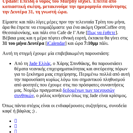
Update: Επειδή ο νόμος του Murphy ισχύει. Έπειτα από
κοπιαστική σκέψη, μετακινούμε την ημερομηνία συνάντησης
την Δευτέρα 31, τη γνωστή ώρα.
Είμαστε και πάλι λίγες μέρες πριν την τελευταία Τρίτη του μήνα,
άρα θα έπρεπε να ετοιμαζόμαστε για ένα ακόμη OpenCoffee στη
Θεσσαλονίκης, και πάλι στο Cafe de l’ Arte [
Πως να έρθετε
].
Βέβαια μιας και η μέρα πέφτει εθνική εορτή, έκτακτα θα γίνει στις
31 του μήνα Δευτέρα
[
iCalendar
] και ώρα
7:10μμ
πάλι.
Αυτή τη στιγμή έχουμε μία επιβεβαιωμένη παρουσιάση:
Από τη
Jade Ελλάς
, ο Χάρης Σπινθάκης, θα παρουσιάσει
θέματα νεανικής επιχειρηματικότητας και ανεύρεσης πόρων
για το ξεκίνημα μιας επιχείρησης. Περιμένω πολλά από αυτή
την παρουσίαση κυρίως λόγω του σημαντικού πληθυσμού
από φοιτητές που έχουμε στις πιο πρόσφατες συναντήσεις
μας. Νομίζω πραγματικά
δεδομένων των τρεχουσών
συνθηκών
, ο ρόλος κινήσεων όπως της Jade είναι κρίσιμος.
Όπως πάντα στόχος είναι οι ενδιαφέρουσες συζητήσεις, συνοδεία
καφέ ή βάφλας ;) .