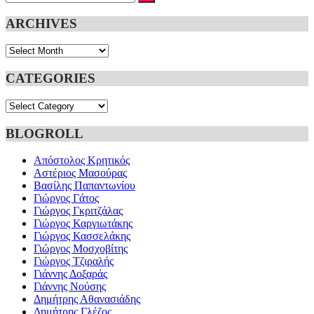
for:
ARCHIVES
Archives
CATEGORIES
Categories
BLOGROLL
Απόστολος Κρητικός
Αστέριος Μασούρας
Βασίλης Παπαντωνίου
Γιώργος Γάτος
Γιώργος Γκριτζάλας
Γιώργος Καργιωτάκης
Γιώργος Κασσελάκης
Γιώργος Μοσχοβίτης
Γιώργος Τζιραλής
Γιάννης Δοξαράς
Γιάννης Νούσης
Δημήτρης Αθανασιάδης
Δημήτρης Γλέζος