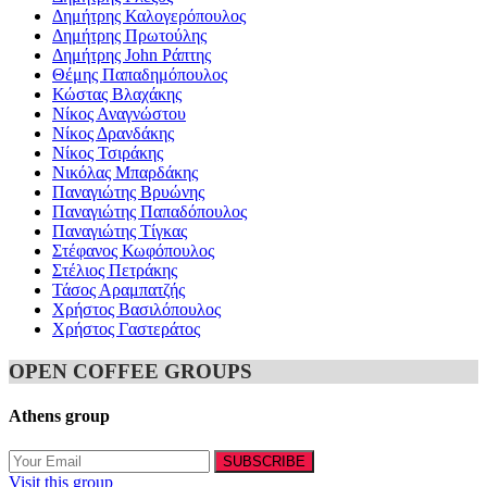
Δημήτρης Καλογερόπουλος
Δημήτρης Πρωτούλης
Δημήτρης John Ράπτης
Θέμης Παπαδημόπουλος
Κώστας Βλαχάκης
Νίκος Αναγνώστου
Νίκος Δρανδάκης
Νίκος Τσιράκης
Νικόλας Μπαρδάκης
Παναγιώτης Βρυώνης
Παναγιώτης Παπαδόπουλος
Παναγιώτης Τίγκας
Στέφανος Κωφόπουλος
Στέλιος Πετράκης
Τάσος Αραμπατζής
Χρήστος Βασιλόπουλος
Χρήστος Γαστεράτος
OPEN COFFEE GROUPS
Athens group
Visit this group