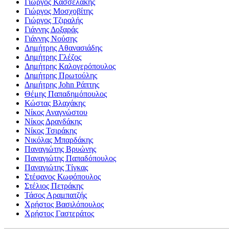
Γιώργος Κασσελάκης
Γιώργος Μοσχοβίτης
Γιώργος Τζιραλής
Γιάννης Δοξαράς
Γιάννης Νούσης
Δημήτρης Αθανασιάδης
Δημήτρης Γλέζος
Δημήτρης Καλογερόπουλος
Δημήτρης Πρωτούλης
Δημήτρης John Ράπτης
Θέμης Παπαδημόπουλος
Κώστας Βλαχάκης
Νίκος Αναγνώστου
Νίκος Δρανδάκης
Νίκος Τσιράκης
Νικόλας Μπαρδάκης
Παναγιώτης Βρυώνης
Παναγιώτης Παπαδόπουλος
Παναγιώτης Τίγκας
Στέφανος Κωφόπουλος
Στέλιος Πετράκης
Τάσος Αραμπατζής
Χρήστος Βασιλόπουλος
Χρήστος Γαστεράτος