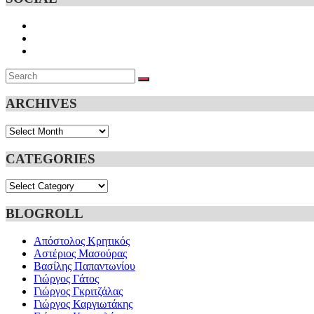
Search
SEARCH
for:
ARCHIVES
Archives
CATEGORIES
Categories
BLOGROLL
Απόστολος Κρητικός
Αστέριος Μασούρας
Βασίλης Παπαντωνίου
Γιώργος Γάτος
Γιώργος Γκριτζάλας
Γιώργος Καργιωτάκης