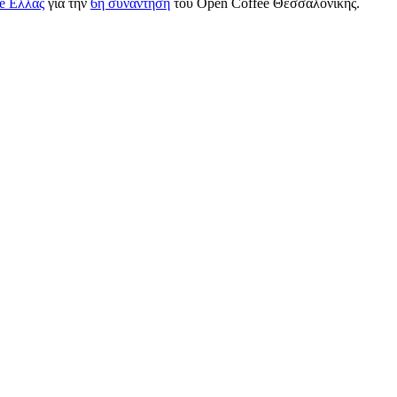
e Ελλάς
για την
6η συνάντηση
του Open Coffee Θεσσαλονίκης.