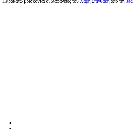
Παρακάτω βρίσκονται οι διαφάνειες του
Χάρη Σπινθάκη
από την
Jad