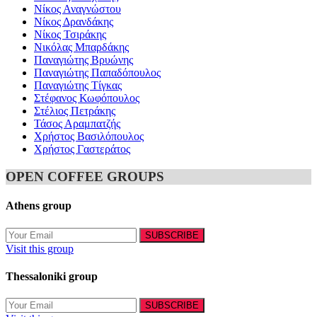
Νίκος Αναγνώστου
Νίκος Δρανδάκης
Νίκος Τσιράκης
Νικόλας Μπαρδάκης
Παναγιώτης Βρυώνης
Παναγιώτης Παπαδόπουλος
Παναγιώτης Τίγκας
Στέφανος Κωφόπουλος
Στέλιος Πετράκης
Τάσος Αραμπατζής
Χρήστος Βασιλόπουλος
Χρήστος Γαστεράτος
OPEN COFFEE GROUPS
Athens group
Visit this group
Thessaloniki group