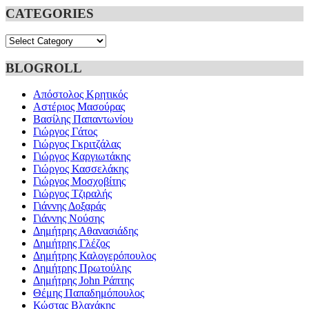
CATEGORIES
Categories
BLOGROLL
Απόστολος Κρητικός
Αστέριος Μασούρας
Βασίλης Παπαντωνίου
Γιώργος Γάτος
Γιώργος Γκριτζάλας
Γιώργος Καργιωτάκης
Γιώργος Κασσελάκης
Γιώργος Μοσχοβίτης
Γιώργος Τζιραλής
Γιάννης Δοξαράς
Γιάννης Νούσης
Δημήτρης Αθανασιάδης
Δημήτρης Γλέζος
Δημήτρης Καλογερόπουλος
Δημήτρης Πρωτούλης
Δημήτρης John Ράπτης
Θέμης Παπαδημόπουλος
Κώστας Βλαχάκης