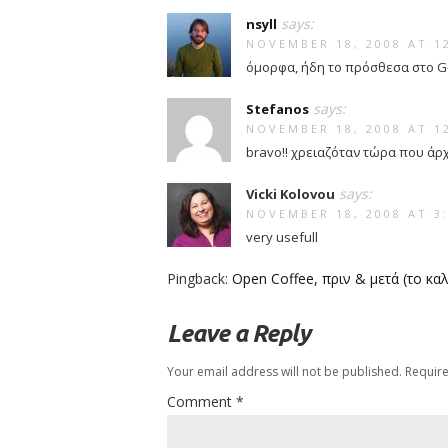
says:
nsyll
NOVEMBER 18, 2008 AT 1
όμορφα, ήδη το πρόσθεσα στο G
says:
Stefanos
NOVEMBER 18, 2008 AT 1
bravo!! χρειαζόταν τώρα που άρχ
says:
Vicki Kolovou
NOVEMBER 18, 2008 AT 3
very usefull
Pingback:
Open Coffee, πριν & μετά (το καλ
Leave a Reply
Your email address will not be published.
Require
Comment
*