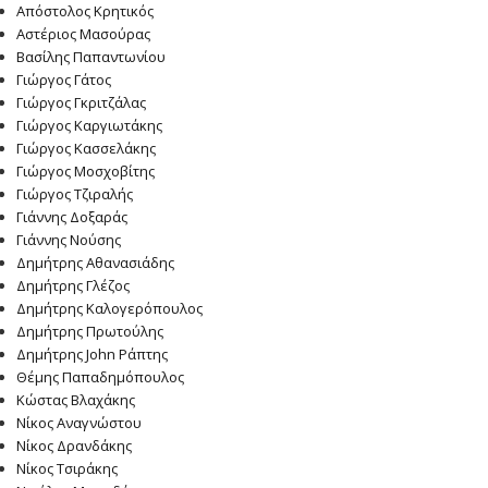
Απόστολος Κρητικός
Αστέριος Μασούρας
Βασίλης Παπαντωνίου
Γιώργος Γάτος
Γιώργος Γκριτζάλας
Γιώργος Καργιωτάκης
Γιώργος Κασσελάκης
Γιώργος Μοσχοβίτης
Γιώργος Τζιραλής
Γιάννης Δοξαράς
Γιάννης Νούσης
Δημήτρης Αθανασιάδης
Δημήτρης Γλέζος
Δημήτρης Καλογερόπουλος
Δημήτρης Πρωτούλης
Δημήτρης John Ράπτης
Θέμης Παπαδημόπουλος
Κώστας Βλαχάκης
Νίκος Αναγνώστου
Νίκος Δρανδάκης
Νίκος Τσιράκης