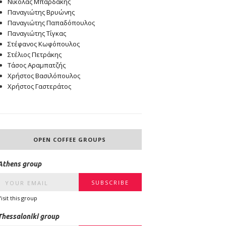
Νικόλας Μπαρδάκης
Παναγιώτης Βρυώνης
Παναγιώτης Παπαδόπουλος
Παναγιώτης Τίγκας
Στέφανος Κωφόπουλος
Στέλιος Πετράκης
Τάσος Αραμπατζής
Χρήστος Βασιλόπουλος
Χρήστος Γαστεράτος
OPEN COFFEE GROUPS
Athens group
Visit this group
Thessaloniki group