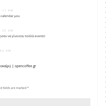
2:11 AM
-calendar μου
2:29 AM
ισαν να γίνονται πολλά events!
:02 AM
οκαίρι) | opencoffee.gr
d fields are marked
*