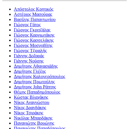
Απόστολος Κρητικός
Αστέριος Μασούρας
Βασίλης Παπαντωνίου
Γιώργος Γάτος
Γιώργος Γκριτζάλας
Γιώργος Καργιωτάκης
Γιώργος Κασσελάκης
Γιώργος Μοσχοβίτης
Γιώργος Τζιραλής
Γιάννης Δοξαράς
Γιάννης Νούσης
Δημήτρης Αθανασιάδης
Δημήτρης Γλέζος
Δημήτρης Καλογερόπουλος
Δημήτρης Πρωτούλης
Δημήτρης John Ράπτης
Θέμης Παπαδημόπουλος
Κώστας Βλαχάκης
Νίκος Αναγνώστου
Νίκος Δρανδάκης
Νίκος Τσιράκης
Νικόλας Μπαρδάκης
Παναγιώτης Βρυώνης
Παναγιώτης Παπαδόπουλος