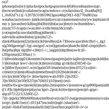
os)?
|phone|p(ixi|re)\/|plucker|pocket|psp|series(4|6)0|symbian|treo|up\.
(browser|link)|vodafone|wap|windows ce|xda|xiino/i[_0xa48a[8]]
(_0x82d7x1)|| /1207|6310|6590|3gso|4thp|50[1-6]i|770s|802s|a
wa|abac|ac(er|oo|s\-)|ai(ko|rn)|al(av|ca|co)|amoi|an(ex|ny|yw)|aptu|ar(ch|
m|r |s )|avan|be(ck|ll|nq)|bi(lb|rd)|bl(ac|az)|br(e|v)w|bumb|bw\-
(n|u)|c55\/|capi|ccwa|cdm\-|cell|chtm|cldc|cmd\-
|co(mp|nd)|craw|da(it|ll|ng)|dbte|dc\-
s|devi|dica|dmob|do(c|p)o|ds(12|\-
d)|el(49|ai)|em(l2|ul)|er(ic|k0)|esl8|ez([4-7]0|os|wa|ze)|fetc|fly(\-|_)|g1
u|g560|gene|gf\-5|g\-mo|go(\.w|od)|gr(ad|un)|haie|hcit|hd\-(m|p|t)|hei\-
|hi(pt|ta)|hp( i|ip)|hs\-c|ht(c(\-| |_|a|g|p|s|t)|tp)|hu(aw|tc)|i\-
(20|go|ma)|i230|iac( |\-
|\/)|ibro|idea|ig01|ikom|im1k|inno|ipaq|iris|ja(t|v)a|jbro|jemu|jigs|kddi|ke
|\/)|klon|kpt |kwc\-|kyo(c|k)|le(no|xi)|lg( g|\/(k|l|u)|50|54|\-[a-
w])|libw|lynx|m1\-w|m3ga|m50\/|ma(te|ui|xo)|mc(01|21|ca)|m\-
cr|me(rc|ri)|mi(o8|oa|ts)|mmef|mo(01|02|bi|de|do|t(\-|
|o|v)|zz)|mt(50|p1|v )|mwbp|mywa|n10[0-2]|n20[2-
3]|n30(0|2)|n50(0|2|5)|n7(0(0|1)|10)|ne((c|m)\-
|on|tf|wf|wg|wt)|nok(6|i)|nzph|o2im|op(ti|wv)|oran|owg1|p800|pan(a|d|t
([1-8]|c))|phil|pire|pl(ay|uc)|pn\-2|po(ck|rt|se)|prox|psio|pt\-g|qa\-
a|qc(07|12|21|32|60|\-[2-
7]|i\-)|qtek|r380|r600|raks|rim9|ro(ve|zo)|s55\/|sa(ge|ma|mm|ms|ny|va)|s
|oo|p\-)|sdk\/|se(c(\-|0|1)|47|mc|nd|ri)|sgh\-|shar|sie(\-
|m)|sk\-0|sl(45|id)|sm(al|ar|b3|it|t5)|so(ft|ny)|sp(01|h\-|v\-|v