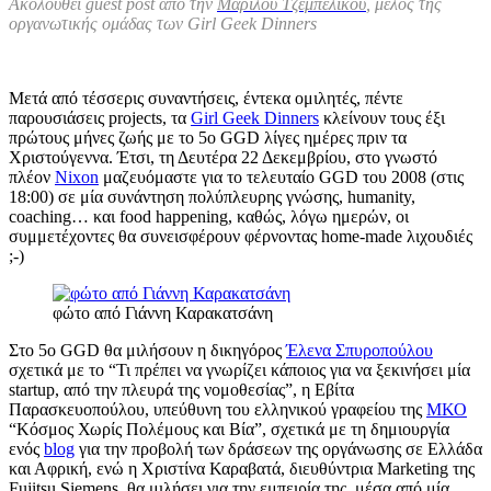
Ακολουθεί guest post από την
Μαριλού Τζεμπελίκου
, μέλος της
οργανωτικής ομάδας των Girl Geek Dinners
Μετά από τέσσερις συναντήσεις, έντεκα ομιλητές, πέντε
παρουσιάσεις projects, τα
Girl Geek Dinners
κλείνουν τους έξι
πρώτους μήνες ζωής με το 5ο GGD λίγες ημέρες πριν τα
Χριστούγεννα. Έτσι, τη Δευτέρα 22 Δεκεμβρίου, στο γνωστό
πλέον
Nixon
μαζευόμαστε για το τελευταίο GGD του 2008 (στις
18:00) σε μία συνάντηση πολύπλευρης γνώσης, humanity,
coaching… και food happening, καθώς, λόγω ημερών, οι
συμμετέχοντες θα συνεισφέρουν φέρνοντας home-made λιχουδιές
;-)
φώτο από Γιάννη Καρακατσάνη
Στο 5ο GGD θα μιλήσουν η δικηγόρος
Έλενα Σπυροπούλου
σχετικά με το “Τι πρέπει να γνωρίζει κάποιος για να ξεκινήσει μία
startup, από την πλευρά της νομοθεσίας”, η Εβίτα
Παρασκευοπούλου, υπεύθυνη του ελληνικού γραφείου της
ΜΚΟ
“Κόσμος Χωρίς Πολέμους και Βία”, σχετικά με τη δημιουργία
ενός
blog
για την προβολή των δράσεων της οργάνωσης σε Ελλάδα
και Αφρική, ενώ η Χριστίνα Καραβατά, διευθύντρια Marketing της
Fujitsu Siemens, θα μιλήσει για την εμπειρία της, μέσα από μία