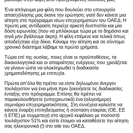
Ένα απόγευμα μια φίλη που δουλεύει στο υπουργείο
απασχόλησης μας έκανε την ερώτηση: γιατί δεν κάνετε μια
αίτηση στο πρόγραμμα νέων επιχειρηματιών του ΟΑΕΔ; Η
πρώτη μας αντίδραση περιείχε αρκετή δυσπιστία και μία
δόση ειρωνείας (που να μπλέκουμε τώρα με το δημόσιο και
σιγά μην βγάλουμε άκρη). Η φίλη επέμενε και τελικά όπως
αποδείχτηκε είχε δίκιο. Κάναμε την αίτηση και σε σύντομο
χρονικό διάστημα λάβαμε τα πρώτα χρήματα.
Τώρα επί της ουσίας, ποιες είναι οι προϋποθέσεις, τα
δικαιολογητικά και οι απαραίτητες ενέργειες που χρειάζεται
να γίνουν ώστε να ολοκληρωθεί η διαδικασία
χρηματοδότησης με επιτυχία.
Πρώτα απ’όλα θα πρέπει να είστε δηλωμένοι άνεργοι
τουλάχιστον για ένα μήνα πριν ξεκινήσετε τις διαδικασίες
ένταξης στο πρόγραμμα. Επίσης θα πρέπει να
παρακολουθήσετε (υποχρεωτικά) ένα (ολιγοήμερο)
σεμινάριο επιχειρηματικότητας. Στη συνέχεια καλείστε να
κάνετε έναρξη επιτηδεύματος ή σύσταση εταιρίας (ΟΕ, ΕΕ
ή ΕΠΕ) με συμμετοχή στο αρχικό κεφάλαιο με ποσοστό
τουλάχιστον 51% και είστε έτοιμοι να καταθέσετε την αίτηση
σας ηλεκτρονικά (!) στο site του ΟΑΕΔ.