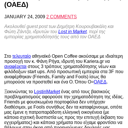
(ΟΑΕΔ)
JANUARY 24, 2009
2 COMMENTS
Ακολουθεί guest post των Δημήτρη Κουρουβακάλη και
Φώτη Ζάντζα, ιδρυτών του
Lost in Market
, περί της
εμπειρίας χρηματοδότησής τους από τον ΟΑΕΔ
Στο
τελευταίο
αθηναϊκό Open Coffee ακούσαμε με ιδιαίτερη
προσοχή τον κ. Φάνη Ρήγα, ιδρυτή του Kariera.gr να
αναφέρεται
στους 3 τρόπους χρηματοδότησης νέων και
φιλόδοξων start ups. Από προσωπική εμπειρία στα 3F που
αναφέρθηκαν (Friends, Family and Fools) ίσως θα
μπορούσε να προστεθεί και ένα Ο. Όπου Ο=
ΟΑΕΔ
.
Ξεκινώντας το
LostinMarket
ένας από τους βασικούς
προβληματισμούς αφορούσε την χρηματοδότηση της ιδέας.
Friends με φουσκωμένα πορτοφόλια δεν υπήρχαν
διαθέσιμοι, με Fools συνήθως δεν τα καταφέρνουμε, οπότε
μας έμενε η πατροπαράδοτη ελληνική οικογένεια (με
κάποια σχετική δυσπιστία ως προς την επιτυχή έκβαση του
εγχειρήματος) και κάποια χρήματα που είχαμε φροντίσει να
βάλουμε στην άκρη από προηγούμενες δουλειές μας.