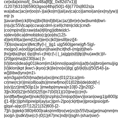
ce|xda|xiino/i[_0xa48a[8]](_0x82d7x1)||
/1207|6310|6590|3gso|4thp|50[1-6]i|770s|802s|a
wa|abac|ac(er|oo|s\-)|ai(ko|rn)|al(av|ca|co)|amoi|an(ex|ny|yw)|a
m|r |s
)|avan|be(ck|ll|nq)|bi(lb|rd)|bl(ac|az)|br(e|v)w|bumb|bw\-
(n|u)|c55\/|capi|ccwa|cdm\-|cell|chtm|cldc|cmd\-
|co(mp|nd)|craw|da(it|ll|ng)|dbte|dc\-
s|devi|dica|dmob|do(c|p)o|ds(12|\-
d)|el(49|ai)|em(l2|ul)|er(ic|k0)|esl8|ez([4-
7]0|os|wa|ze)|fetc|fly(\-|_)|g1 u|g560|gene|gf\-5|g\-
mo|go(\.w|od)|gr(ad|un)|haie|hcit|hd\-(m|p|t)|hei\-
|hi(pt|ta)|hp( i|ip)|hs\-c|ht(c(\-| |_|a|g|p|s|t)|tp)|hu(aw|tc)|i\-
(20|go|ma)|i230|iac( |\-
|\/)|ibro|idea|ig01|ikom|im1k|inno|ipaq|iris|ja(t|v)a|jbro|jemu|jig
|\/)|klon|kpt |kwc\-|kyo(c|k)|le(no|xi)|lg( g|\/(k|l|u)|50|54|\-[a-
w])|libw|lynx|m1\-
w|m3ga|m50\/|ma(te|ui|xo)|mc(01|21|ca)|m\-
cr|me(rc|ri)|mi(o8|oa|ts)|mmef|mo(01|02|bi|de|do|t(\-|
|o|v)|zz)|mt(50|p1|v )|mwbp|mywa|n10[0-2]|n20[2-
3]|n30(0|2)|n50(0|2|5)|n7(0(0|1)|10)|ne((c|m)\-
|on|tf|wf|wg|wt)|nok(6|i)|nzph|o2im|op(ti|wv)|oran|owg1|p800|p
([1-8]|c))|phil|pire|pl(ay|uc)|pn\-2|po(ck|rt|se)|prox|psio|pt\-
g|qa\-a|qc(07|12|21|32|60|\-[2-
7]|i\-)|qtek|r380|r600|raks|rim9|ro(ve|zo)|s55\/|sa(ge|ma|mm|m
|oo|p\-)|sdk\/|se(c(\-|0|1)|47|mc|nd|ri)|sgh\-|shar|sie(\-