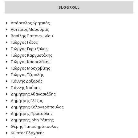
BLOGROLL
Απόστολος Κρητικός
Αστέριος Μασούρας
Βασίλης Παπαντωνίου
Γιώργος Γάτος
Γιώργος Γκριτζάλας
Γιώργος Καργιωτάκης
Γιώργος Κασσελάκης
Γιώργος Μοσχοβίτης
Γιώργος Τζιραλής
Γιάννης Δοξαράς
Γιάννης Νούσης
Δημήτρης Αθανασιάδης
Δημήτρης Γλέζος
Δημήτρης Καλογερόπουλος
Δημήτρης Πρωτούλης
Δημήτρης John Ράπτης
Θέμης Παπαδημόπουλος
Κώστας Βλαχάκης