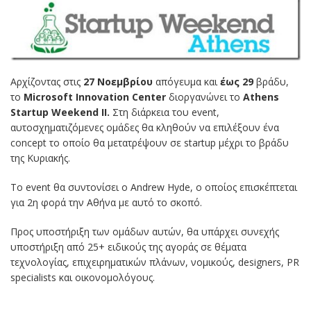
Αρχίζοντας στις
27
Νοεμβρίου
απόγευμα και
έως 29
βράδυ,
το
Microsoft
Innovation
Center
διοργανώνει το
Athens
Startup Weekend II.
Στη διάρκεια του event,
αυτοσχηματιζόμενες ομάδες θα κληθούν να επιλέξουν ένα
concept το οποίο θα μετατρέψουν σε startup μέχρι το βράδυ
της Κυριακής.
Το event θα συντονίσει ο Andrew Hyde, ο οποίος επισκέπτεται
για 2η φορά την Αθήνα με αυτό το σκοπό.
Προς υποστήριξη των ομάδων αυτών, θα υπάρχει συνεχής
υποστήριξη από 25+ ειδικούς της αγοράς σε θέματα
τεχνολογίας, επιχειρηματικών πλάνων, νομικούς, designers, PR
specialists και οικονομολόγους.