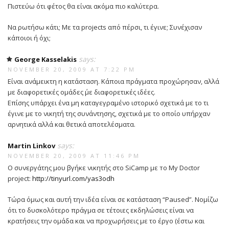
Πιστεύω ότι φέτος θα είναι ακόμα πιο καλύτερα.
Να ρωτήσω κάτι; Με τα projects από πέρσι, τι έγινε; Συνέχισαν
κάποιοι ή όχι;
says:
George Kasselakis
NOVEMBER 20, 2009 AT 7:22 PM
Είναι ανάμεικτη η κατάσταση. Κάποια πράγματα προχώρησαν, αλλά
με διαφορετικές ομάδες ΄με διαφορετικές ιδέες.
Επίσης υπάρχει ένα μη καταγεγραμένο ιστορικό σχετικά με το τι
έγινε με το νικητή της συνάντησης, σχετικά με το οποίο υπήρχαν
αρνητικά αλλά και θετικά αποτελέσματα.
says:
Martin Linkov
NOVEMBER 20, 2009 AT 11:46 PM
О συνεργάτης μου βγήκε νικητής στο SiCamp με то My Doctor
project:
http://tinyurl.com/yas3odh
Τώρα όμως και αυτή την ιδέα είναι σε κατάσταση “Paused”. Νομίζω
ότι το δυσκολότερο πράγμα σε τέτοιες εκδηλώσεις είναι να
κρατήσεις την ομάδα και να προχωρήσεις με το έργο (έστω και