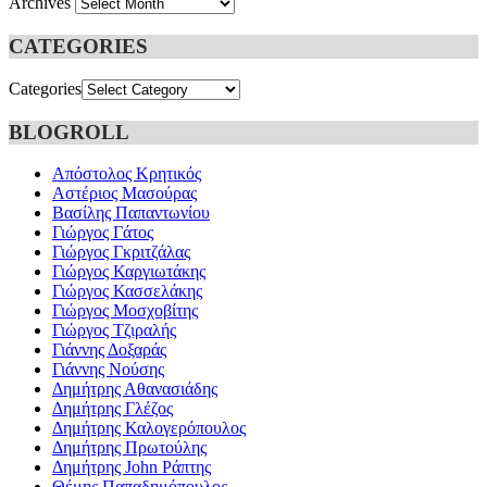
Archives
CATEGORIES
Categories
BLOGROLL
Απόστολος Κρητικός
Αστέριος Μασούρας
Βασίλης Παπαντωνίου
Γιώργος Γάτος
Γιώργος Γκριτζάλας
Γιώργος Καργιωτάκης
Γιώργος Κασσελάκης
Γιώργος Μοσχοβίτης
Γιώργος Τζιραλής
Γιάννης Δοξαράς
Γιάννης Νούσης
Δημήτρης Αθανασιάδης
Δημήτρης Γλέζος
Δημήτρης Καλογερόπουλος
Δημήτρης Πρωτούλης
Δημήτρης John Ράπτης
Θέμης Παπαδημόπουλος