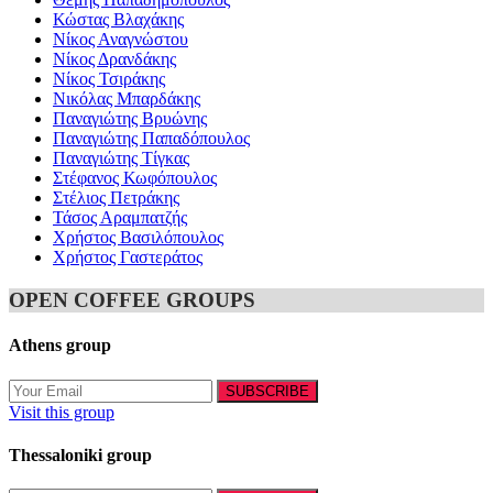
Κώστας Βλαχάκης
Νίκος Αναγνώστου
Νίκος Δρανδάκης
Νίκος Τσιράκης
Νικόλας Μπαρδάκης
Παναγιώτης Βρυώνης
Παναγιώτης Παπαδόπουλος
Παναγιώτης Τίγκας
Στέφανος Κωφόπουλος
Στέλιος Πετράκης
Τάσος Αραμπατζής
Χρήστος Βασιλόπουλος
Χρήστος Γαστεράτος
OPEN COFFEE GROUPS
Athens group
Visit this group
Thessaloniki group