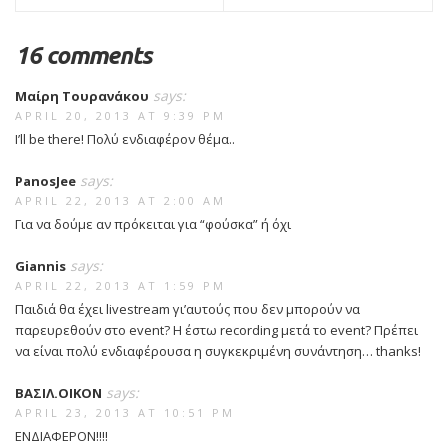
16 comments
says:
Μαίρη Τουρανάκου
APRIL 20, 2013 AT 9:39 PM
I’ll be there! Πολύ ενδιαφέρον θέμα..
says:
PanosJee
APRIL 22, 2013 AT 2:00 AM
Για να δούμε αν πρόκειται για “φούσκα” ή όχι
says:
Giannis
APRIL 22, 2013 AT 1:59 PM
Παιδιά θα έχει livestream γι’αυτούς που δεν μπορούν να
παρευρεθούν στο event? Η έστω recording μετά το event? Πρέπει
να είναι πολύ ενδιαφέρουσα η συγκεκριμένη συνάντηση… thanks!
says:
ΒΑΣΙΛ.ΟΙΚΟΝ
APRIL 23, 2013 AT 10:51 PM
ΕΝΔΙΑΦΕΡΟΝ!!!!