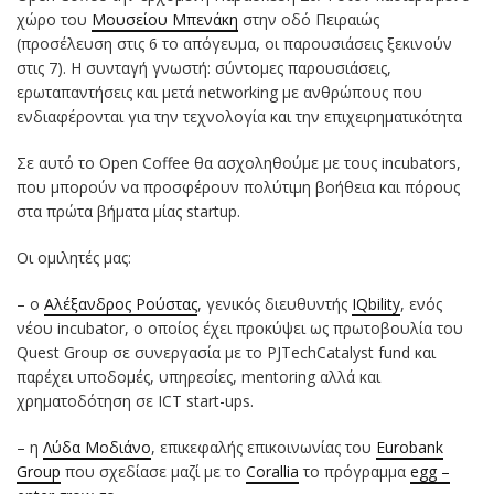
χώρο του
Μουσείου Μπενάκη
στην οδό Πειραιώς
(προσέλευση στις 6 το απόγευμα, οι παρουσιάσεις ξεκινούν
στις 7). Η συνταγή γνωστή: σύντομες παρουσιάσεις,
ερωταπαντήσεις και μετά networking με ανθρώπους που
ενδιαφέρονται για την τεχνολογία και την επιχειρηματικότητα
Σε αυτό το Open Coffee θα ασχοληθούμε με τους incubators,
που μπορούν να προσφέρουν πολύτιμη βοήθεια και πόρους
στα πρώτα βήματα μίας startup.
Οι ομιλητές μας:
– ο
Αλέξανδρος Ρούστας
, γενικός διευθυντής
IQbility
, ενός
νέου incubator, ο οποίος έχει προκύψει ως πρωτοβουλία του
Quest Group σε συνεργασία με το PJTechCatalyst fund και
παρέχει υποδομές, υπηρεσίες, mentoring αλλά και
χρηματοδότηση σε ICT start-ups.
– η
Λύδα Μοδιάνο
, επικεφαλής επικοινωνίας του
Eurobank
Group
που σχεδίασε μαζί με το
Corallia
το πρόγραμμα
egg –