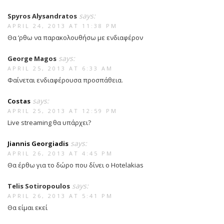
says:
Spyros Alysandratos
APRIL 24, 2013 AT 11:38 PM
Θα ‘ρθω να παρακολουθήσω με ενδιαφέρον
says:
George Magos
APRIL 25, 2013 AT 6:33 AM
Φαίνεται ενδιαφέρουσα προσπάθεια.
says:
Costas
APRIL 25, 2013 AT 12:59 PM
Live streaming θα υπάρχει?
says:
Jiannis Georgiadis
APRIL 26, 2013 AT 4:45 PM
Θα έρθω για το δώρο που δίνει ο Hotelakias
says:
Telis Sotiropoulos
APRIL 26, 2013 AT 5:41 PM
Θα είμαι εκεί