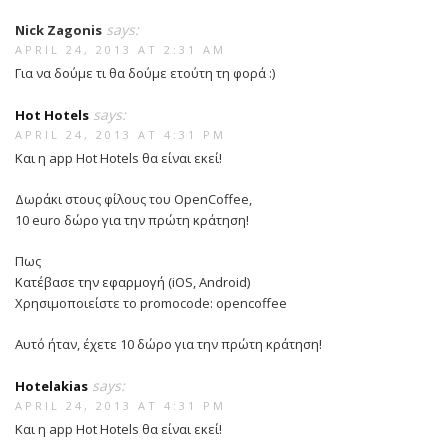
says:
Nick Zagonis
APRIL 24, 2013 AT 2:31 AM
Για να δούμε τι θα δούμε ετούτη τη φορά :)
says:
Hot Hotels
APRIL 24, 2013 AT 4:31 PM
Και η app Hot Hotels θα είναι εκεί!
Δωράκι στους φίλους του OpenCoffee,
10 eurο δώρο για την πρώτη κράτηση!
Πως
Κατέβασε την εφαρμογή (iOS, Android)
Χρησιμοποιείστε το promocode: opencoffee
Αυτό ήταν, έχετε 10 δώρο για την πρώτη κράτηση!
says:
Hotelakias
APRIL 24, 2013 AT 4:31 PM
Και η app Hot Hotels θα είναι εκεί!