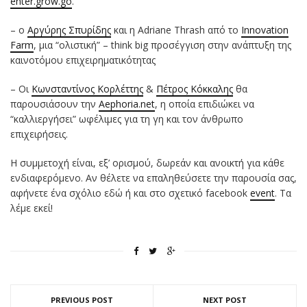
enter.grow.go
.
– ο
Αργύρης Σπυρίδης
και η Adriane Thrash από το
Innovation
Farm
, μια “ολιστική” – think big προσέγγιση στην ανάπτυξη της
καινοτόμου επιχειρηματικότητας
– Οι
Κωνσταντίνος Κορλέττης
&
Πέτρος Κόκκαλης
θα
παρουσιάσουν την
Aephoria.net
, η οποία επιδιώκει να
“καλλιεργήσει” ωφέλιμες για τη γη και τον άνθρωπο
επιχειρήσεις.
Η συμμετοχή είναι, εξ’ ορισμού, δωρεάν και ανοικτή για κάθε
ενδιαφερόμενο. Αν θέλετε να επαληθεύσετε την παρουσία σας,
αφήνετε ένα σχόλιο εδώ ή και στο σχετικό facebook
event
. Τα
λέμε εκεί!
PREVIOUS POST
NEXT POST