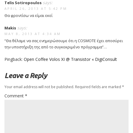
says:
Telis Sotiropoulos
APRIL 26, 2013 AT 5:42 PM
Θα φροντίσω να είμαι εκεί
says:
Makis
MAY 8, 2013 AT 4:34 AM
“Θα θέλαμε να σας ενημερώσουμε ότι η COSMOTE έχει αποσύρει
την υποστήριξη της από το συγκεκριμένο πρόγραμμα”…
Pingback:
Open Coffee Volos XI @ Transistor « DigiConsult
Leave a Reply
Your email address will not be published.
Required fields are marked
*
Comment
*