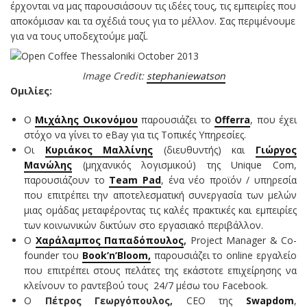
έρχονται να μας παρουσιάσουν τις ιδέες τους, τις εμπειρίες που
αποκόμισαν και τα σχέδιά τους για το μέλλον. Σας περιμένουμε
για να τους υποδεχτούμε μαζί.
Image Credit:
stephaniewatson
Ομιλίες:
O
Μιχάλης Οικονόμου
παρουσιάζει το
Offerra
, που έχει
στόχο να γίνει το eBay για τις Τοπικές Υπηρεσίες.
Οι
Κυριάκος Μαλλίνης
(διευθυντής) και
Γιώργος
Μανώλης
(μηχανικός λογισμικού) της Unique Com,
παρουσιάζουν το
Team Pad
, ένα νέο προϊόν / υπηρεσία
που επιτρέπει την αποτελεσματική συνεργασία των μελών
μιας ομάδας μεταφέροντας τις καλές πρακτικές και εμπειρίες
των κοινωνικών δικτύων στο εργασιακό περιβάλλον.
Ο
Χαράλαμπος Παπαδόπουλος
,
Project Manager & Co-
founder του
Book’n’Bloom,
παρουσιάζει το online εργαλείο
που επιτρέπει στους πελάτες της εκάστοτε επιχείρησης να
κλείνουν το ραντεβού τους 24/7 μέσω του Facebook.
Ο
Πέτρος Γεωργόπουλος,
CEO της
Swapdom
,