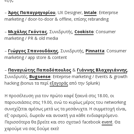
–
Άρης Παπαγρηγορίου
, UX Designer,
Intale
: Enterprise
marketing / door-to-door & offline, επίσης rebranding
–
Μιχάλης Γκόντας
, Συνιδρυτής,
Cookisto
: Consumer
marketing / PR & old media
–
Γιώργος Σπανουδάκης
, Συνιδρυτής,
Pinnatta
: Consumer
marketing / app store & content
–
Παναγιώτης Παπαδόπουλος
&
Γιάννης Βλαχογιάννης
,
Συνιδρυτές,
Bugsense
: Enteprise marketing / Events & growth
hacking (bonus τα περί
εξαγοράς
από την Splunk)
Η προσέλευση για τον πρώτο καφέ ξεκινά στις 18.00, οι
παρουσιάσεις στις 19.00, ενώ το κυρίως μέρος του networking
συνεχίζεται αμέσως μετά ως τα μεσάνυχτα. Η συμμετοχή είναι,
εξ’ ορισμού, δωρεάν και ανοικτή για κάθε ενδιαφερόμενο.
Περισσότερα θα βρείτε και στο σχετικό facebook
event
. Θα
χαρούμε να σας δούμε εκεί!