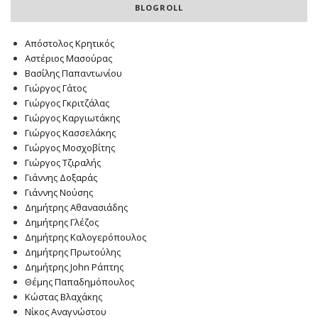
BLOGROLL
Απόστολος Κρητικός
Αστέριος Μασούρας
Βασίλης Παπαντωνίου
Γιώργος Γάτος
Γιώργος Γκριτζάλας
Γιώργος Καργιωτάκης
Γιώργος Κασσελάκης
Γιώργος Μοσχοβίτης
Γιώργος Τζιραλής
Γιάννης Δοξαράς
Γιάννης Νούσης
Δημήτρης Αθανασιάδης
Δημήτρης Γλέζος
Δημήτρης Καλογερόπουλος
Δημήτρης Πρωτούλης
Δημήτρης John Ράπτης
Θέμης Παπαδημόπουλος
Κώστας Βλαχάκης
Νίκος Αναγνώστου