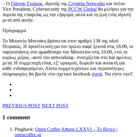
– Ο
Γιάννης Γκιόκας
, ιδρυτής της
Crypteia Networks
και πλέον
Vice President, Cybersecurity της
PCCW Global
θα μιλήσει για την
πορεία της εταιρείας ως την εξαγορά, αλλά και τη ζωή ενός ιδρυτή
μετά από αυτήν.
Πρόγραμμα
Το Μουσείο Μπενάκη βρίσκεται στον αριθμό 138 της οδού
Πειραιώς. Η προσέλευση για τον πρώτο καφέ ξεκινά στις 18.00, οι
παρουσιάσεις στο αμφιθέατρο του Μουσείου στις 19.00, ενώ το
κυρίως μέρος –αυτό του networking– συνεχίζεται στο bar αμέσως
μετά. Η συμμετοχή είναι, εξ’ ορισμού, δωρεάν και ανοικτή για
κάθε ενδιαφερόμενο. Λίστα συμμετεχόντων και περισσότερες
πληροφορίες θα βρείτε στο σχετικό facebook
event
. Να είστε εκεί!
PREVIOUS POST
NEXT POST
1 comment
Pingback:
Open Coffee Athens LXXVI – Το βίντεο |
opencoffee.gr