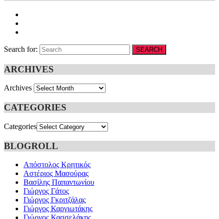
Search for:
SEARCH
ARCHIVES
Archives
CATEGORIES
Categories
BLOGROLL
Απόστολος Κρητικός
Αστέριος Μασούρας
Βασίλης Παπαντωνίου
Γιώργος Γάτος
Γιώργος Γκριτζάλας
Γιώργος Καργιωτάκης
Γιώργος Κασσελάκης