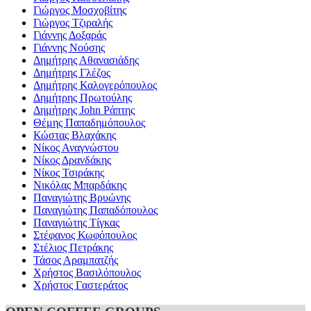
Γιώργος Μοσχοβίτης
Γιώργος Τζιραλής
Γιάννης Δοξαράς
Γιάννης Νούσης
Δημήτρης Αθανασιάδης
Δημήτρης Γλέζος
Δημήτρης Καλογερόπουλος
Δημήτρης Πρωτούλης
Δημήτρης John Ράπτης
Θέμης Παπαδημόπουλος
Κώστας Βλαχάκης
Νίκος Αναγνώστου
Νίκος Δρανδάκης
Νίκος Τσιράκης
Νικόλας Μπαρδάκης
Παναγιώτης Βρυώνης
Παναγιώτης Παπαδόπουλος
Παναγιώτης Τίγκας
Στέφανος Κωφόπουλος
Στέλιος Πετράκης
Τάσος Αραμπατζής
Χρήστος Βασιλόπουλος
Χρήστος Γαστεράτος