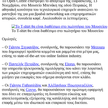
Το Open Coffee επιστρέφει το απόγευμα της Παρασκευής, 13
Νοεμβρίου, στο Μουσείο Μπενάκη της οδού Πειραιώς. Η
αθηναϊκή κοινότητα του τεχνολογικού επιχειρείν ανανεώνει το
ραντεβού της για μια βραδιά networking και επιχειρηματικών
ιστοριών, συνοδεία καφέ. Ακολουθούν οι λεπτομέρειες.
To T-shirt θα είναι διαθέσιμο στο πωλητήριο του Μουσείου
Ομιλητές
– Ο
Γιάννης Στεφανίδης
, συνιδρυτής, θα παρουσιάσει την
Mezoura
που δημιουργεί προϊόντα κομμένα και ραμμένα στα μέτρα μας,
επίσης το state-of-the-art του online fashion industry.
– Ο
Παντελής Πετρίδης
, συνιδρυτής της
Elorus
, θα παρουσιάσει
την υπηρεσία ηλεκτρονικής τιμολόγησης που κάνει την λογιστική
των μικρών επιχειρηματιών ευκολότερη από ποτέ, επίσης θα
μιλήσει για ευκαιρίες που σήμερα ανοίγονται στον κλάδο.
– Οι
Γιάννης Γαβριηλίδης
και
Αλέξανδρος Πρωτογερέλλης
,
συνιδρυτές της
Covve
, θα παρουσιάσουν την ομώνυμη εφαρμογή
που δίνει σε επαγγελματίες τη δυνατότητα εύκολης και
αποτελεσματικής εξεύρεσης της κατάλληλης ανά περίπτωση
επαφής μέσω του ιδιωτικού και εταιρικού τους δικτύου.