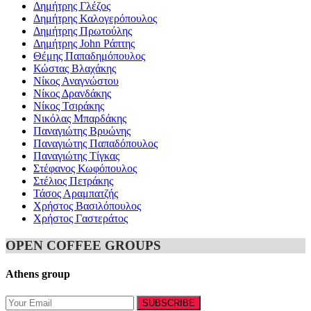
Δημήτρης Γλέζος
Δημήτρης Καλογερόπουλος
Δημήτρης Πρωτούλης
Δημήτρης John Ράπτης
Θέμης Παπαδημόπουλος
Κώστας Βλαχάκης
Νίκος Αναγνώστου
Νίκος Δρανδάκης
Νίκος Τσιράκης
Νικόλας Μπαρδάκης
Παναγιώτης Βρυώνης
Παναγιώτης Παπαδόπουλος
Παναγιώτης Τίγκας
Στέφανος Κωφόπουλος
Στέλιος Πετράκης
Τάσος Αραμπατζής
Χρήστος Βασιλόπουλος
Χρήστος Γαστεράτος
OPEN COFFEE GROUPS
Athens group