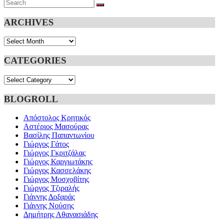
Search
SEARCH
for:
ARCHIVES
Archives
CATEGORIES
Categories
BLOGROLL
Απόστολος Κρητικός
Αστέριος Μασούρας
Βασίλης Παπαντωνίου
Γιώργος Γάτος
Γιώργος Γκριτζάλας
Γιώργος Καργιωτάκης
Γιώργος Κασσελάκης
Γιώργος Μοσχοβίτης
Γιώργος Τζιραλής
Γιάννης Δοξαράς
Γιάννης Νούσης
Δημήτρης Αθανασιάδης