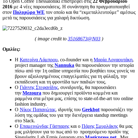
Το Open Coffee Thessaloniki επιστρέφει στις
22 Φεβρουαρίου
2016
με 4 νέες παρουσιάσεις. Η συνάντηση θα πραγματοποιηθεί
στον
Πολυχώρο WE
τον οποίο και θα “εκμεταλλευτούμε” αμέσως
μετά τις παρουσιάσεις για χαλαρή δικτύωση.
( image credit to
35168673@N03
)
Ομιλίες:
Η
Κατερίνα Λάμπρου
, co-founder και η
Μαρία Αρναουτάκη
,
project manager της
Nannuka
θα παρουσιάσουν την ιστορία
πίσω από την 1η online υπηρεσία που βοηθάει τους γονείς να
βρουν αξιολογημένους επαγγελματίες για τη φύλαξη, την
εκπαίδευση και τη φροντίδα των παιδιών τους.
Ο
Γιάννης Στεφανίδης
, συνιδρυτής, θα παρουσιάσει
την
Mezoura
που δημιουργεί προϊόντα κομμένα και
ραμμένα στα μέτρα μας, επίσης το state-of-the-art του online
fashion industry.
Ο
Νίκος Παπανώτας
, ιδρυτής του
Geekbot
παρουσιάζει την
λύση της ομάδας του για την διενέργεια standup meetings
στο Slack.
Ο
Επαμεινώνδας Γάσπαρης
και ο
Πάρης Σμυρλάκης
θα μας
μας μιλήσουν για το πως από το προηγούμενο προϊόν της
Singularity Lab Ermis έφτασαν στο
Magicpress.net
. Μια