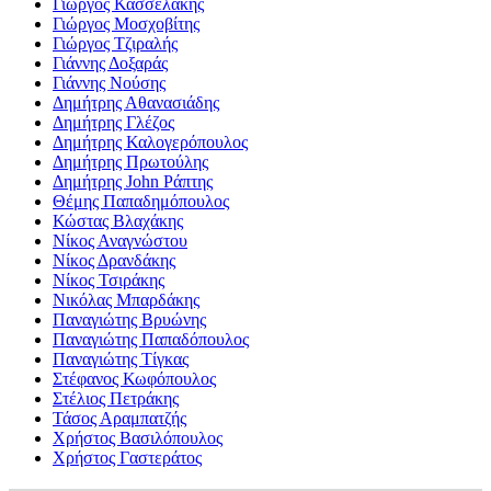
Γιώργος Κασσελάκης
Γιώργος Μοσχοβίτης
Γιώργος Τζιραλής
Γιάννης Δοξαράς
Γιάννης Νούσης
Δημήτρης Αθανασιάδης
Δημήτρης Γλέζος
Δημήτρης Καλογερόπουλος
Δημήτρης Πρωτούλης
Δημήτρης John Ράπτης
Θέμης Παπαδημόπουλος
Κώστας Βλαχάκης
Νίκος Αναγνώστου
Νίκος Δρανδάκης
Νίκος Τσιράκης
Νικόλας Μπαρδάκης
Παναγιώτης Βρυώνης
Παναγιώτης Παπαδόπουλος
Παναγιώτης Τίγκας
Στέφανος Κωφόπουλος
Στέλιος Πετράκης
Τάσος Αραμπατζής
Χρήστος Βασιλόπουλος
Χρήστος Γαστεράτος