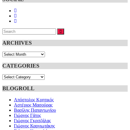
Search
SEARCH
for:
ARCHIVES
Archives
CATEGORIES
Categories
BLOGROLL
Απόστολος Κρητικός
Αστέριος Μασούρας
Βασίλης Παπαντωνίου
Γιώργος Γάτος
Γιώργος Γκριτζάλας
Γιώργος Καργιωτάκης