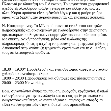
Πλατανιά με ιδιοκτήτη τον Γ.Λιονακη. Το εργοστάσιο χρησιμοποιεί
σχεδόν εξ ολοκλήρου πράσινη ενέργεια και ελληνικές πρώτες
ύλες. Κύρια προϊόντα είναι η ξανθιά λάγκερ και ή μαύρη μπύρα
όμως κατά διαστήματα παρασκευάζονται και εποχιακές ποικιλίες.
N. Kουτρουμπίνης, Το ΜL|mind συνιστά ένα δίκτυο φοιτητών
πληροφορικής και οικονομικών με ενδιαφέροντα στην αξιοποίηση
πρωτοπόρων υπολογιστικών εφαρμογών στα εταιρικά συστημάτα.
Με επιστημονική προσέγγιση, μέσα από κλάδους της
πληροφορικής, όπως η τεχνήτη νοημοσύνη και η μηχανική μάθηση.
Αποσκοπεί στην ανάπτυξη ψηφιακών εργαλείων και τη σμιλεύση
τους σε λειτουργικά προϊόντα.
18:30 – 19:00* Προσέλευση και ένας σύντομος καφές στο γνωστό
χαλαρό και ανεπίσημο κλίμα
19:00 – 20:30 Παρουσιάσεις και σύντομες ερωτήσεις/απαντήσεις
20:00 – 23:00 Networking
Εδώ, συναντώνται άνθρωποι που δημιουργούν, εργάζονται, ή απλά
ενδιαφέρονται για την τεχνολογία και το επιχειρείν με σκοπό να
γνωριστούν καλύτερα, να ανταλλάξουν εμπειρίες και επαφές, εν
τέλει να συνεργαστούν στην επόμενή τους προσπάθεια.