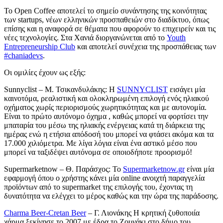
Το Open Coffee αποτελεί το σημείο συνάντησης της κοινότητας
των startups, νέων ελληνικών προσπαθειών στο διαδίκτυο, όπως
επίσης και η αναφορά σε θέματα που αφορούν το επιχειρείν και τις
νέες τεχνολογίες. Στα Χανιά διοργανώνεται από το
Youth
Entrepreneurship Club
και αποτελεί συνέχεια της προσπάθειας των
#chaniadevs
.
Οι ομιλίες έχουν ως εξής:
Sunnyclist – M. Τσικανδυλάκης: Η
SUNNYCLIST
εισάγει μία
καινοτόμα, ρεαλιστική και ολοκληρωμένη επιλογή ενός ηλιακού
οχήματος χωρίς περιορισμούς χωρητικότητας και με αυτονομία.
Είναι το πρώτο αυτόνομο όχημα , καθώς μπορεί να φορτίσει την
μπαταρία του μέσω της ηλιακής ενέργειας κατά τη διάρκεια της
ημέρας ενώ η ετήσια απόδοσή του μπορεί να φτάσει ακόμα και τα
17.000 χιλιόμ
ετρα. Με λίγα λόγια είναι ένα αστικό μέσο που
μπορεί να ταξιδέψει αυτόνομα σε οποιοδήποτε προορισμό!
Supermarketnow – Θ. Παράσχος: Το
Supermarketnow.gr
είναι μία
εφαρμογή όπου ο χρήστης κάνει μία online ανοιχτή παραγγελία
προϊόντων από το supermarket της επιλογής του, έχοντας τη
δυνατότητα να ελέγχει το μέρος καθώς και την ώρα της παράδοσης.
Charma Beer-Cretan Beer
– Γ. Λιονάκης Η κρητική ζυθοποιία
χάρμα ξεκίνησε το 2007 με έδρα το Ζουνάκι στο δήμο του