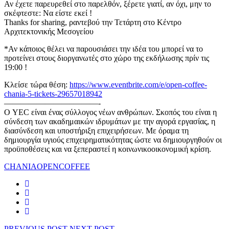
Αν έχετε παρευρεθεί στο παρελθόν, ξέρετε γιατί, αν όχι, μην το
σκέφτεστε: Να είστε εκεί !
Thanks for sharing, ραντεβού την Τετάρτη στο Κέντρο
Αρχιτεκτονικής Μεσογείου
*Αν κάποιος θέλει να παρουσιάσει την ιδέα του μπορεί να το
προτείνει στους διοργανωτές στο χώρο της εκδήλωσης πρίν τις
19:00 !
Κλείσε τώρα θέση:
https://www.eventbrite.com/e/open-coffee-
chania-5-tickets-29657018942
————————–———-
Ο YEC είναι ένας σύλλογος νέων ανθρώπων. Σκοπός του είναι η
σύνδεση των ακαδημαικών ιδρυμάτων με την αγορά εργασίας, η
διασύνδεση και υποστήριξη επιχειρήσεων. Με όραμα τη
δημιουργία υγιούς επιχειρηματικότητας ώστε να δημιουργηθούν οι
προϋποθέσεις και να ξεπεραστεί η κοινωνικοοικονομική κρίση.
CHANIA
OPENCOFFEE
PREVIOUS POST
NEXT POST