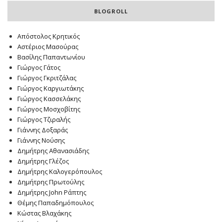
BLOGROLL
Απόστολος Κρητικός
Αστέριος Μασούρας
Βασίλης Παπαντωνίου
Γιώργος Γάτος
Γιώργος Γκριτζάλας
Γιώργος Καργιωτάκης
Γιώργος Κασσελάκης
Γιώργος Μοσχοβίτης
Γιώργος Τζιραλής
Γιάννης Δοξαράς
Γιάννης Νούσης
Δημήτρης Αθανασιάδης
Δημήτρης Γλέζος
Δημήτρης Καλογερόπουλος
Δημήτρης Πρωτούλης
Δημήτρης John Ράπτης
Θέμης Παπαδημόπουλος
Κώστας Βλαχάκης