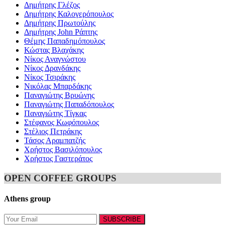
Δημήτρης Γλέζος
Δημήτρης Καλογερόπουλος
Δημήτρης Πρωτούλης
Δημήτρης John Ράπτης
Θέμης Παπαδημόπουλος
Κώστας Βλαχάκης
Νίκος Αναγνώστου
Νίκος Δρανδάκης
Νίκος Τσιράκης
Νικόλας Μπαρδάκης
Παναγιώτης Βρυώνης
Παναγιώτης Παπαδόπουλος
Παναγιώτης Τίγκας
Στέφανος Κωφόπουλος
Στέλιος Πετράκης
Τάσος Αραμπατζής
Χρήστος Βασιλόπουλος
Χρήστος Γαστεράτος
OPEN COFFEE GROUPS
Athens group