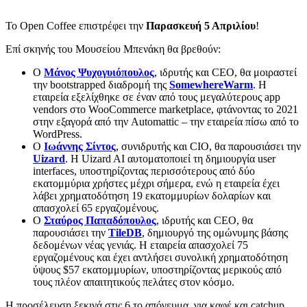
Το Open Coffee επιστρέφει την
Παρασκευή 5 Απριλίου
!
Επί σκηνής του Μουσείου Μπενάκη θα βρεθούν:
Ο
Μάνος Ψυχογυιόπουλος
, ιδρυτής και CEO, θα μοιραστεί
την bootstrapped διαδρομή της
SomewhereWarm
. Η
εταιρεία εξελίχθηκε σε έναν από τους μεγαλύτερους app
vendors στο WooCommerce marketplace, φτάνοντας το 2021
στην εξαγορά από την Automattic – την εταιρεία πίσω από το
WordPress.
Ο
Ιωάννης Σίντος
, συνιδρυτής και CIO, θα παρουσιάσει την
Uizard
. Η Uizard AI αυτοματοποιεί τη δημιουργία user
interfaces, υποστηρίζοντας περισσότερους από δύο
εκατομμύρια χρήστες μέχρι σήμερα, ενώ η εταιρεία έχει
λάβει χρηματοδότηση 19 εκατομμυρίων δολαρίων και
απασχολεί 65 εργαζομένους.
Ο
Σταύρος Παπαδόπουλος
, ιδρυτής και CEO, θα
παρουσιάσει την
TileDB
, δημιουργό της ομώνυμης βάσης
δεδομένων νέας γενιάς. Η εταιρεία απασχολεί 75
εργαζομένους και έχει αντλήσει συνολική χρηματοδότηση
ύψους $57 εκατομμυρίων, υποστηρίζοντας μερικούς από
τους πλέον απαιτητικούς πελάτες στον κόσμο.
Η προσέλευση ξεκινά στις 6 το απόγευμα, για καφέ και catchup