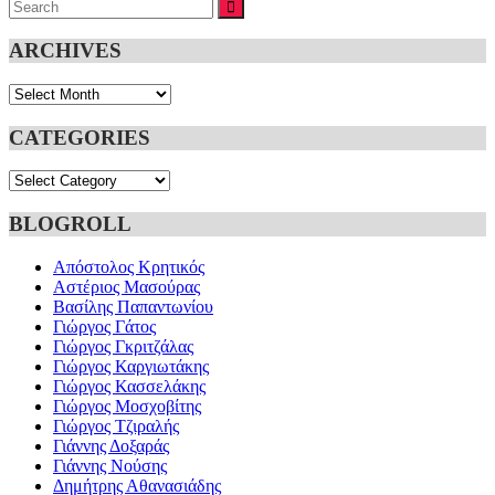
Search
SEARCH
for:
ARCHIVES
Archives
CATEGORIES
Categories
BLOGROLL
Απόστολος Κρητικός
Αστέριος Μασούρας
Βασίλης Παπαντωνίου
Γιώργος Γάτος
Γιώργος Γκριτζάλας
Γιώργος Καργιωτάκης
Γιώργος Κασσελάκης
Γιώργος Μοσχοβίτης
Γιώργος Τζιραλής
Γιάννης Δοξαράς
Γιάννης Νούσης
Δημήτρης Αθανασιάδης