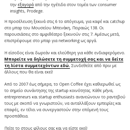
την
εξαγορά
από την ηγέτιδα στον τομέα των consumer
insights, Prodege.
Η προσέλευση ξεκινά στις 6 το απόγευμα, για καφέ και catchup
στο μπαρ του Μουσείου Μπενάκη, Πειραιώς 138. Οι
παρουσιάσεις στο αμφιθέατρο ξεκινούν στις 7. Αμέσως μετά,
επιστρέφουμε στο μπαρ για networking ως αργά.
Η είσοδος είναι δωρεάν και ελεύθερη για κάθε ενδιαφερόμενο.
Μπορείτε να δηλώσετε τη συμμετοχή σας και να δείτε
τη λίστα συμμετεχόντων εδώ.
Συνδεθείτε από πριν με
άλλους που θα είναι εκεί!
Από το 2007 έως σήμερα, το Open Coffee έχει καθιερωθεί ως
το σημείο συνάντησης της startup κοινότητας. Κάθε μήνα,
entrepreneurs και startup enthusiasts ανανεώνουν το ραντεβού
τους με σκοπό να γνωριστούν, να ανταλλάξουν εμπειρίες και
επαφές, εν τέλει να συνεργαστούν στην επόμενή τους
προσπάθεια.
Πείτε το στους φίλους σας και να είστε εκεί!