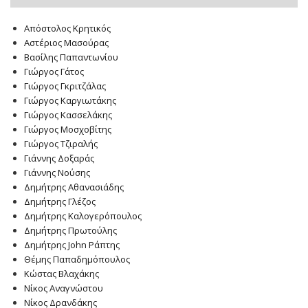
Απόστολος Κρητικός
Αστέριος Μασούρας
Βασίλης Παπαντωνίου
Γιώργος Γάτος
Γιώργος Γκριτζάλας
Γιώργος Καργιωτάκης
Γιώργος Κασσελάκης
Γιώργος Μοσχοβίτης
Γιώργος Τζιραλής
Γιάννης Δοξαράς
Γιάννης Νούσης
Δημήτρης Αθανασιάδης
Δημήτρης Γλέζος
Δημήτρης Καλογερόπουλος
Δημήτρης Πρωτούλης
Δημήτρης John Ράπτης
Θέμης Παπαδημόπουλος
Κώστας Βλαχάκης
Νίκος Αναγνώστου
Νίκος Δρανδάκης