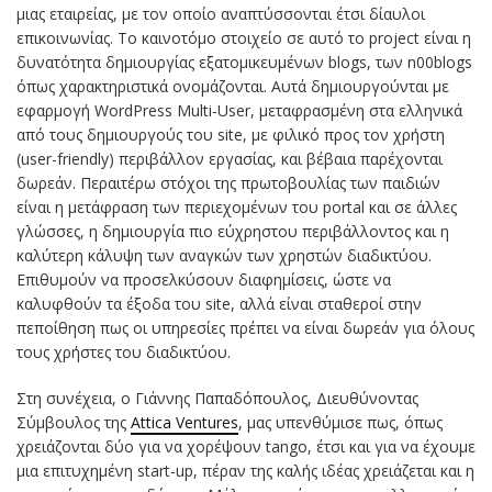
μιας εταιρείας, με τον οποίο αναπτύσσονται έτσι δίαυλοι
επικοινωνίας. Το καινοτόμο στοιχείο σε αυτό το project είναι η
δυνατότητα δημιουργίας εξατομικευμένων blogs, των n00blogs
όπως χαρακτηριστικά ονομάζονται. Αυτά δημιουργούνται με
εφαρμογή WordPress Multi-User, μεταφρασμένη στα ελληνικά
από τους δημιουργούς του site, με φιλικό προς τον χρήστη
(user-friendly) περιβάλλον εργασίας, και βέβαια παρέχονται
δωρεάν. Περαιτέρω στόχοι της πρωτοβουλίας των παιδιών
είναι η μετάφραση των περιεχομένων του portal και σε άλλες
γλώσσες, η δημιουργία πιο εύχρηστου περιβάλλοντος και η
καλύτερη κάλυψη των αναγκών των χρηστών διαδικτύου.
Επιθυμούν να προσελκύσουν διαφημίσεις, ώστε να
καλυφθούν τα έξοδα του site, αλλά είναι σταθεροί στην
πεποίθηση πως οι υπηρεσίες πρέπει να είναι δωρεάν για όλους
τους χρήστες του διαδικτύου.
Στη συνέχεια, ο Γιάννης Παπαδόπουλος, Διευθύνοντας
Σύμβουλος της
Attica Ventures
, μας υπενθύμισε πως, όπως
χρειάζονται δύο για να χορέψουν tango, έτσι και για να έχουμε
μια επιτυχημένη start-up, πέραν της καλής ιδέας χρειάζεται και η