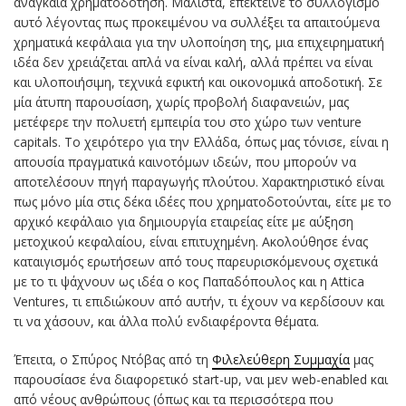
αναγκαία χρηματοδότηση. Μάλιστα, επέκτεινε το συλλογισμό
αυτό λέγοντας πως προκειμένου να συλλέξει τα απαιτούμενα
χρηματικά κεφάλαια για την υλοποίηση της, μια επιχειρηματική
ιδέα δεν χρειάζεται απλά να είναι καλή, αλλά πρέπει να είναι
και υλοποιήσιμη, τεχνικά εφικτή και οικονομικά αποδοτική. Σε
μία άτυπη παρουσίαση, χωρίς προβολή διαφανειών, μας
μετέφερε την πολυετή εμπειρία του στο χώρο των venture
capitals. Το χειρότερο για την Ελλάδα, όπως μας τόνισε, είναι η
απουσία πραγματικά καινοτόμων ιδεών, που μπορούν να
αποτελέσουν πηγή παραγωγής πλούτου. Χαρακτηριστικό είναι
πως μόνο μία στις δέκα ιδέες που χρηματοδοτούνται, είτε με το
αρχικό κεφάλαιο για δημιουργία εταιρείας είτε με αύξηση
μετοχικού κεφαλαίου, είναι επιτυχημένη. Ακολούθησε ένας
καταιγισμός ερωτήσεων από τους παρευρισκόμενους σχετικά
με το τι ψάχνουν ως ιδέα ο κος Παπαδόπουλος και η Attica
Ventures, τι επιδιώκουν από αυτήν, τι έχουν να κερδίσουν και
τι να χάσουν, και άλλα πολύ ενδιαφέροντα θέματα.
Έπειτα, ο Σπύρος Ντόβας από τη
Φιλελεύθερη Συμμαχία
μας
παρουσίασε ένα διαφορετικό start-up, ναι μεν web-enabled και
από νέους ανθρώπους (όπως και τα περισσότερα που