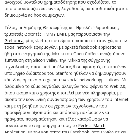
ανοιχτού μοντέλου χρηματοδότησης που σχεδιάζεται, το
οποίο συνδυάζει διαφάνεια, λογοδοσία, ανταποδοτικότητα και
δημιουργία ad hoc συμμαχιών.
Τέλος, οι Δημήτρης Θεοδωράκης και Ηρακλής Ψαρουδάκης,
τριτοετείς φοιτητές ΗΜΜΥ ΕΜΠ, μας παρουσίασαν την
Grebooca
, μίας start-up που δραστηριοποιείται στον χώρο των
social network εφαρμογών, με αρκετά facebook applications
ήδη στο ενεργητικό της. Μέσω του Open Coffee, αναζητήσανε
έμπνευση στη Silicon Valley, την Μέκκα της σύγχρονης
τεχνολογίας, όπου μαζί με άλλους 6 συμφοιτητές του και έναν
υποψήφιο διδάκτορα του Stanford ήθελαν να δημιουργήσουν
κάτι διαφορετικό στο χώρο των social network applications. Με
δεδομένο το κύμα ραγδαίων αλλαγών που φέρνει το Web 2.0,
όπου ακόμα και ο χρήστης αποτελεί μια νέα πληροφορία, με
σκοπό την κοινωνική συναναστροφή των χρηστών του Internet
και με τη βοήθεια των σύγχρονων τεχνολογιών που
προσφέρουν αξιοπιστία και απόδοση, δοκίμασαν νέα
πράγματα, πειραματίστηκαν και τέλος κατόρθωσαν να
συνδέσουν το δημιούργημα τους, το
Perfect Match
Application, με την κοινότητα του Facebook, όπου γνώρισε και