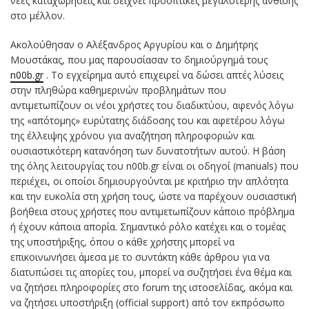
νέες καταχωρήσεις και δείχνει προοπτικές μεγαλύτερης άνθισης
στο μέλλον.
Ακολούθησαν ο Αλέξανδρος Αργυρίου και ο Δημήτρης
Μουστάκας, που μας παρουσίασαν το δημιούργημά τους
n00b.gr
. To εγχείρημα αυτό επιχειρεί να δώσει απτές λύσεις
στην πληθώρα καθημερινών προβλημάτων που
αντιμετωπίζουν οι νέοι χρήστες του διαδικτύου, αφενός λόγω
της «απότομης» ευρύτατης διάδοσης του και αφετέρου λόγω
της έλλειψης χρόνου για αναζήτηση πληροφοριών και
ουσιαστικότερη κατανόηση των δυνατοτήτων αυτού. Η βάση
της όλης λειτουργίας του n00b.gr είναι οι οδηγοί (manuals) που
περιέχει, οι οποίοι δημιουργούνται με κριτήριο την απλότητα
και την ευκολία στη χρήση τους, ώστε να παρέχουν ουσιαστική
βοήθεια στους χρήστες που αντιμετωπίζουν κάποιο πρόβλημα
ή έχουν κάποια απορία. Σημαντικό ρόλο κατέχει και ο τομέας
της υποστήριξης, όπου ο κάθε χρήστης μπορεί να
επικοινωνήσει άμεσα με το συντάκτη κάθε άρθρου για να
διατυπώσει τις απορίες του, μπορεί να συζητήσει ένα θέμα και
να ζητήσει πληροφορίες στο forum της ιστοσελίδας, ακόμα και
να ζητήσει υποστήριξη (official support) από τον εκπρόσωπο