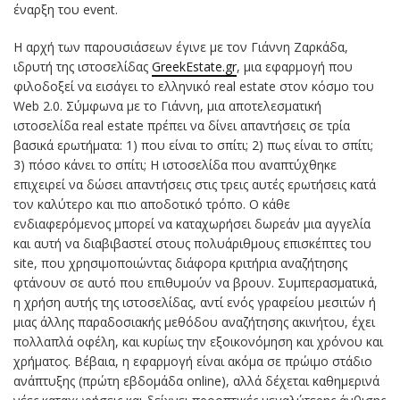
έναρξη του event.
Η αρχή των παρουσιάσεων έγινε με τον Γιάννη Ζαρκάδα,
ιδρυτή της ιστοσελίδας
GreekEstate.gr
, μια εφαρμογή που
φιλοδοξεί να εισάγει το ελληνικό real estate στον κόσμο του
Web 2.0. Σύμφωνα με το Γιάννη, μια αποτελεσματική
ιστοσελίδα real estate πρέπει να δίνει απαντήσεις σε τρία
βασικά ερωτήματα: 1) που είναι το σπίτι; 2) πως είναι το σπίτι;
3) πόσο κάνει το σπίτι; Η ιστοσελίδα που αναπτύχθηκε
επιχειρεί να δώσει απαντήσεις στις τρεις αυτές ερωτήσεις κατά
τον καλύτερο και πιο αποδοτικό τρόπο. Ο κάθε
ενδιαφερόμενος μπορεί να καταχωρήσει δωρεάν μια αγγελία
και αυτή να διαβιβαστεί στους πολυάριθμους επισκέπτες του
site, που χρησιμοποιώντας διάφορα κριτήρια αναζήτησης
φτάνουν σε αυτό που επιθυμούν να βρουν. Συμπερασματικά,
η χρήση αυτής της ιστοσελίδας, αντί ενός γραφείου μεσιτών ή
μιας άλλης παραδοσιακής μεθόδου αναζήτησης ακινήτου, έχει
πολλαπλά οφέλη, και κυρίως την εξοικονόμηση και χρόνου και
χρήματος. Βέβαια, η εφαρμογή είναι ακόμα σε πρώιμο στάδιο
ανάπτυξης (πρώτη εβδομάδα online), αλλά δέχεται καθημερινά