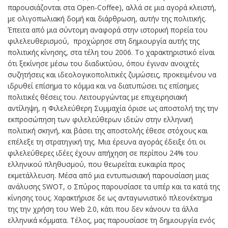
παρουσιάζονται στα Open-Coffee), αλλά σε μια αγορά κλειστή,
με ολιγοπωλιακή δομή και διάρθρωση, αυτήν της πολιτικής.
Έπειτα από μια σύντομη αναφορά στην ιστορική πορεία του
φιλελευθερισμού, προχώρησε στη δημιουργία αυτής της
πολιτικής κίνησης, στα τέλη του 2006. Το χαρακτηριστικό είναι
ότι ξεκίνησε μέσω του διαδικτύου, όπου έγιναν ανοιχτές
συζητήσεις και ιδεολογικοπολιτικές ζυμώσεις, προκειμένου να
ιδρυθεί επίσημα το κόμμα και να διατυπώσει τις επίσημες
πολιτικές θέσεις του. Λειτουργώντας με επιχειρησιακή
αντίληψη, η Φιλελεύθερη Συμμαχία όρισε ως αποστολή της την
εκπροσώπηση των φιλελεύθερων ιδεών στην ελληνική
πολιτική σκηνή, και βάσει της αποστολής έθεσε στόχους και
επέλεξε τη στρατηγική της. Μια έρευνα αγοράς έδειξε ότι οι
φιλελεύθερες ιδέες έχουν απήχηση σε περίπου 24% του
ελληνικού πληθυσμού, που θεωρείται ευκαιρία προς
εκμετάλλευση. Μέσα από μια εντυπωσιακή παρουσίαση μιας
ανάλυσης SWOT, o Σπύρος παρουσίασε τα υπέρ και τα κατά της
κίνησης τους. Χαρακτήρισε δε ως ανταγωνιστικό πλεονέκτημα
της την χρήση του Web 2.0, κάτι που δεν κάνουν τα άλλα
ελληνικά κόμματα. Τέλος, μας παρουσίασε τη δημιουργία ενός