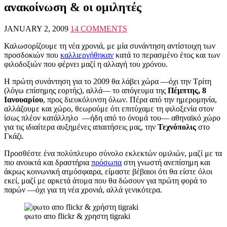
ανακοίνωση & οι ομιλητές
JANUARY 2, 2009
14 COMMENTS
Καλωσορίζουμε τη νέα χρονιά, με μία συνάντηση αντίστοιχη των
προσδοκιών που
καλλιεργήθηκαν
κατά το περασμένο έτος και των
φιλοδοξιών που φέρνει μαζί η αλλαγή του χρόνου.
Η πρώτη συνάντηση για το 2009 θα λάβει χώρα —όχι την Τρίτη
(λόγω επίσημης εορτής), αλλά— το απόγευμα της
Πέμπτης, 8
Ιανουαρίου
, προς διευκόλυνση όλων. Πέρα από την ημερομηνία,
αλλάζουμε και χώρο, θεωρούμε ότι επιτύχαμε τη φιλοξενία στον
ίσως πλέον κατάλληλο —ήδη από το όνομά του— αθηναϊκό χώρο
για τις ιδιαίτερα αυξημένες απαιτήσεις μας, την
Τεχνόπολις
στο
Γκάζι.
Προσθέστε ένα πολύπλευρο σύνολο εκλεκτών ομιλιών, μαζί με τα
πιο ανοικτά και δραστήρια
πρόσωπα
στη γνωστή ανεπίσημη και
άκρως κοινωνική ατμόσφαιρα, είμαστε βέβαιοι ότι θα είστε όλοι
εκεί, μαζί με αρκετά άτομα που θα δώσουν για πρώτη φορά το
παρών —όχι για τη νέα χρονιά, αλλά γενικότερα.
φωτο απο flickr & χρηστη tigraki