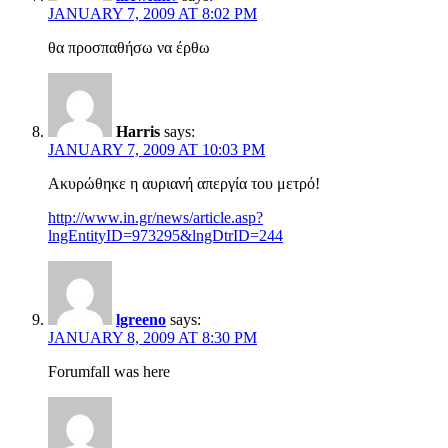
JANUARY 7, 2009 AT 8:02 PM
θα προσπαθήσω να έρθω
Harris
says:
JANUARY 7, 2009 AT 10:03 PM
Ακυρώθηκε η αυριανή απεργία του μετρό!
http://www.in.gr/news/article.asp?
lngEntityID=973295&lngDtrID=244
lgreeno
says:
JANUARY 8, 2009 AT 8:30 PM
Forumfall was here