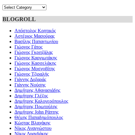
Categories
BLOGROLL
Απόστολος Κρητικός
Αστέριος Μασούρας
Βασίλης Παπαντωνίου
Γιώργος Γάτος
Γιώργος Γκριτζάλας
Γιώργος Καργιωτάκης
Γιώργος Κασσελάκης
Γιώργος Μοσχοβίτης
Γιώργος Τζιραλής
Γιάννης Δοξαράς
Γιάννης Νούσης
Δημήτρης Αθανασιάδης
Δημήτρης Γλέζος
Δημήτρης Καλογερόπουλος
Δημήτρης Πρωτούλης
Δημήτρης John Ράπτης
Θέμης Παπαδημόπουλος
Κώστας Βλαχάκης
Νίκος Αναγνώστου
Νίκος Δρανδάκης