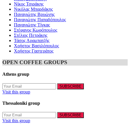
Νίκος Τσιράκης
Νικόλας Μπαρδάκης
Παναγιώτης Βρυώνης
Παναγιώτης Παπαδόπουλος
Παναγιώτης Τίγκας
Στέφανος Κωφόπουλος
Στέλιος Πετράκης
Τάσος Αραμπατζής
Χρήστος Βασιλόπουλος
Χρήστος Γαστεράτος
OPEN COFFEE GROUPS
Athens group
Visit this group
Thessaloniki group
Visit this group