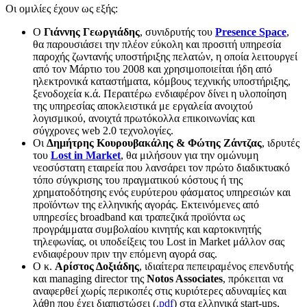
Οι ομιλίες έχουν ως εξής:
Ο
Γιάννης Γεωργιάδης
, συνιδρυτής του
Presence Space
,
θα παρουσιάσει την πλέον εύκολη και προσιτή υπηρεσία
παροχής ζωντανής υποστήριξης πελατών, η οποία λειτουργεί
από τον Μάρτιο του 2008 και χρησιμοποιείται ήδη από
ηλεκτρονικά καταστήματα, κόμβους τεχνικής υποστήριξης,
ξενοδοχεία κ.ά. Περαιτέρω ενδιαφέρον δίνει η υλοποίηση
της υπηρεσίας αποκλειστικά με εργαλεία ανοιχτού
λογισμικού, ανοιχτά πρωτόκολλα επικοινωνίας και
σύγχρονες web 2.0 τεχνολογίες.
Οι
Δημήτρης Κουρουβακάλης & Φώτης Ζάντζας
, ιδρυτές
του
Lost in Market
, θα μιλήσουν για την ομώνυμη
νεοσύστατη εταιρεία που λανσάρει τον πρώτο διαδικτυακό
τόπο σύγκρισης του πραγματικού κόστους ή της
χρηματοδότησης ενός ευρύτερου φάσματος υπηρεσιών και
προϊόντων της ελληνικής αγοράς. Εκτεινόμενες από
υπηρεσίες broadband και τραπεζικά προϊόντα ως
προγράμματα συμβολαίου κινητής και καρτοκινητής
τηλεφωνίας, οι υποδείξεις του Lost in Market μάλλον σας
ενδιαφέρουν πριν την επόμενη αγορά σας.
Ο κ.
Αρίστος Δοξιάδης
, ιδιαίτερα πεπειραμένος επενδυτής
και managing director της
Notos Associates
, πρόκειται να
αναφερθεί χωρίς περικοπές στις κυριότερες αδυναμίες και
λάθη που έχει διαπιστώσει (
.pdf
) στα ελληνικά start-ups,