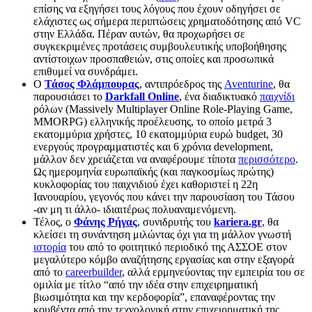
επίσης να εξηγήσει τους λόγους που έχουν οδηγήσει σε
ελάχιστες ως σήμερα περιπτώσεις χρηματοδότησης από VC
στην Ελλάδα. Πέραν αυτών, θα προχωρήσει σε
συγκεκριμένες προτάσεις συμβουλευτικής υποβοήθησης
αντίστοιχων προσπαθειών, στις οποίες και προσωπικά
επιθυμεί να συνδράμει.
Ο
Τάσος Φλάμπουρας
, αντιπρόεδρος της
Aventurine
, θα
παρουσιάσει το
Darkfall Online
, ένα διαδικτυακό
παιχνίδι
ρόλων (Massively Multiplayer Online Role-Playing Game,
MMORPG) ελληνικής προέλευσης, το οποίο μετρά 3
εκατομμύρια χρήστες, 10 εκατομμύρια ευρώ budget, 30
ενεργούς προγραμματιστές και 6 χρόνια development,
μάλλον δεν χρειάζεται να αναφέρουμε τίποτα
περισσότερο
.
Ως ημερομηνία ευρωπαϊκής (και παγκοσμίως πρώτης)
κυκλοφορίας του παιχνιδιού έχει καθοριστεί η 22η
Ιανουαρίου, γεγονός που κάνει την παρουσίαση του Τάσου
-αν μη τι άλλο- ιδιαιτέρως πολυαναμενόμενη.
Τέλος, ο
Φάνης Ρήγας
, συνιδρυτής του
kariera.gr
, θα
κλείσει τη συνάντηση μιλώντας όχι για τη μάλλον γνωστή
ιστορία
του από το φοιτητικό περιοδικό της ΑΣΣΟΕ στον
μεγαλύτερο κόμβο αναζήτησης εργασίας και στην εξαγορά
από το
careerbuilder
, αλλά ερμηνεύοντας την εμπειρία του σε
ομιλία με τίτλο “από την ιδέα στην επιχειρηματική
βιωσιμότητα και την κερδοφορία”, επαναφέροντας την
κουβέντα από την τεχνολογική στην επιχειρηματική της