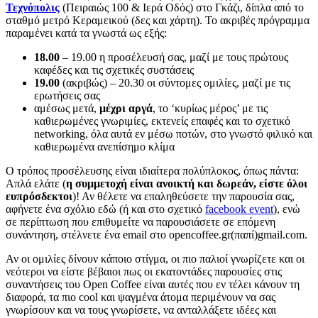
Τεχνόπολις
(Πειραιώς 100 & Ιερά Οδός) στο Γκάζι, δίπλα από το
σταθμό μετρό Κεραμεικού (δες και χάρτη). Το ακριβές πρόγραμμα
παραμένει κατά τα γνωστά ως εξής:
18.00
– 19.00 η προσέλευσή σας, μαζί με τους πρώτους
καφέδες και τις σχετικές συστάσεις
19.00
(ακριβώς) – 20.30 οι σύντομες ομιλίες, μαζί με τις
ερωτήσεις σας
αμέσως μετά,
μέχρι αργά
, το ‘κυρίως μέρος’ με τις
καθιερωμένες γνωριμίες, εκτενείς επαφές και το σχετικό
networking, όλα αυτά εν μέσω ποτών, στο γνωστό φιλικό και
καθιερωμένα ανεπίσημο κλίμα
Ο τρόπος προσέλευσης είναι ιδιαίτερα πολύπλοκος, όπως πάντα:
Απλά ελάτε (
η συμμετοχή είναι ανοικτή και δωρεάν, είστε όλοι
ευπρόσδεκτοι
)! Αν θέλετε να επαληθεύσετε την παρουσία σας,
αφήνετε ένα σχόλιο εδώ (ή και στο σχετικό
facebook event
), ενώ
σε περίπτωση που επιθυμείτε να παρουσιάσετε σε επόμενη
συνάντηση, στέλνετε ένα email στο opencoffee.gr(παπί)gmail.com.
Αν οι ομιλίες δίνουν κάποιο στίγμα, οι πιο παλιοί γνωρίζετε και οι
νεότεροι να είστε βέβαιοι πως οι εκατοντάδες παρουσίες στις
συναντήσεις του Open Coffee είναι αυτές που εν τέλει κάνουν τη
διαφορά, τα πιο cool και ψαγμένα άτομα περιμένουν να σας
γνωρίσουν και να τους γνωρίσετε, να ανταλλάξετε ιδέες και