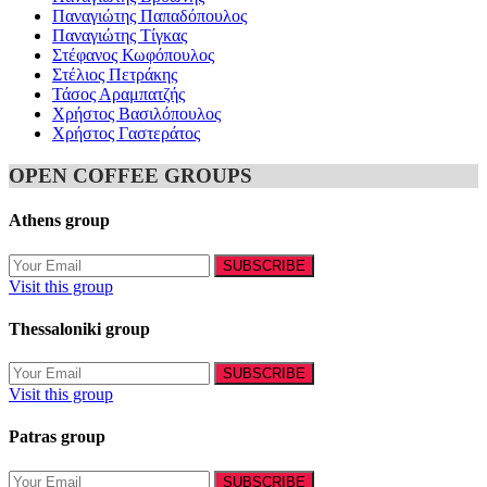
Παναγιώτης Παπαδόπουλος
Παναγιώτης Τίγκας
Στέφανος Κωφόπουλος
Στέλιος Πετράκης
Τάσος Αραμπατζής
Χρήστος Βασιλόπουλος
Χρήστος Γαστεράτος
OPEN COFFEE GROUPS
Athens group
Visit this group
Thessaloniki group
Visit this group
Patras group