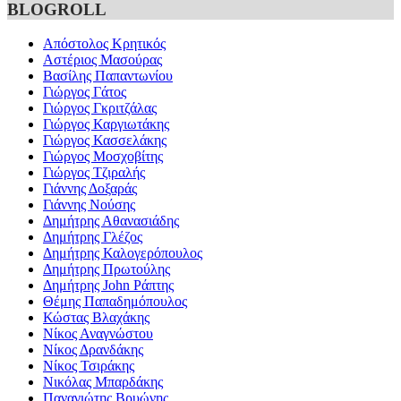
BLOGROLL
Απόστολος Κρητικός
Αστέριος Μασούρας
Βασίλης Παπαντωνίου
Γιώργος Γάτος
Γιώργος Γκριτζάλας
Γιώργος Καργιωτάκης
Γιώργος Κασσελάκης
Γιώργος Μοσχοβίτης
Γιώργος Τζιραλής
Γιάννης Δοξαράς
Γιάννης Νούσης
Δημήτρης Αθανασιάδης
Δημήτρης Γλέζος
Δημήτρης Καλογερόπουλος
Δημήτρης Πρωτούλης
Δημήτρης John Ράπτης
Θέμης Παπαδημόπουλος
Κώστας Βλαχάκης
Νίκος Αναγνώστου
Νίκος Δρανδάκης
Νίκος Τσιράκης
Νικόλας Μπαρδάκης
Παναγιώτης Βρυώνης