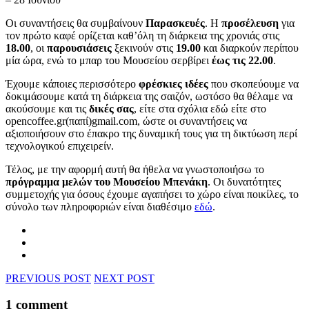
Οι συναντήσεις θα συμβαίνουν
Παρασκευές
. Η
προσέλευση
για
τον πρώτο καφέ ορίζεται καθ’όλη τη διάρκεια της χρονιάς στις
18.00
, οι
παρουσιάσεις
ξεκινούν στις
19.00
και διαρκούν περίπου
μία ώρα, ενώ το μπαρ του Μουσείου σερβίρει
έως τις 22.00
.
Έχουμε κάποιες περισσότερο
φρέσκιες ιδέες
που σκοπεύουμε να
δοκιμάσουμε κατά τη διάρκεια της σαιζόν, ωστόσο θα θέλαμε να
ακούσουμε και τις
δικές σας
, είτε στα σχόλια εδώ είτε στο
opencoffee.gr(παπί)gmail.com, ώστε οι συναντήσεις να
αξιοποιήσουν στο έπακρο της δυναμική τους για τη δικτύωση περί
τεχνολογικού επιχειρείν.
Τέλος, με την αφορμή αυτή θα ήθελα να γνωστοποιήσω το
πρόγραμμα μελών του Μουσείου Μπενάκη
. Οι δυνατότητες
συμμετοχής για όσους έχουμε αγαπήσει το χώρο είναι ποικίλες, το
σύνολο των πληροφοριών είναι διαθέσιμο
εδώ
.
PREVIOUS POST
NEXT POST
1 comment