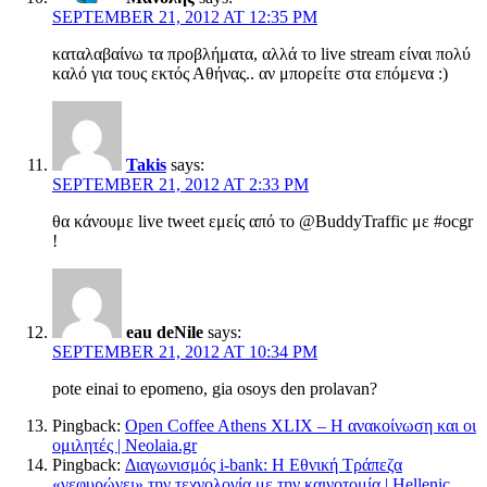
SEPTEMBER 21, 2012 AT 12:35 PM
καταλαβαίνω τα προβλήματα, αλλά το live stream είναι πολύ
καλό για τους εκτός Αθήνας.. αν μπορείτε στα επόμενα :)
Takis
says:
SEPTEMBER 21, 2012 AT 2:33 PM
θα κάνουμε live tweet εμείς από το @BuddyTraffic με #ocgr
!
eau deNile
says:
SEPTEMBER 21, 2012 AT 10:34 PM
pote einai to epomeno, gia osoys den prolavan?
Pingback:
Open Coffee Athens XLIX – Η ανακοίνωση και οι
ομιλητές | Neolaia.gr
Pingback:
Διαγωνισμός i-bank: Η Εθνική Τράπεζα
«γεφυρώνει» την τεχνολογία με την καινοτομία | Hellenic