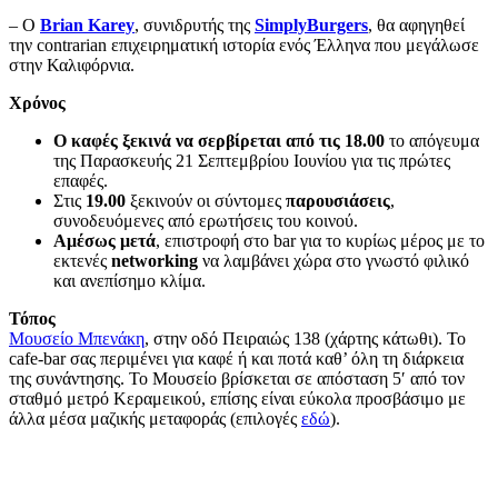
– Ο
Brian Karey
, συνιδρυτής της
SimplyBurgers
, θα αφηγηθεί
την contrarian επιχειρηματική ιστορία ενός Έλληνα που μεγάλωσε
στην Καλιφόρνια.
Χρόνος
Ο καφές ξεκινά να σερβίρεται από τις 18.00
το απόγευμα
της Παρασκευής 21 Σεπτεμβρίου Ιουνίου για τις πρώτες
επαφές.
Στις
19.00
ξεκινούν οι σύντομες
παρουσιάσεις
,
συνοδευόμενες από ερωτήσεις του κοινού.
Αμέσως μετά
, επιστροφή στο bar για το κυρίως μέρος με το
εκτενές
networking
να λαμβάνει χώρα στο γνωστό φιλικό
και ανεπίσημο κλίμα.
Τόπος
Μουσείο Μπενάκη
, στην οδό Πειραιώς 138 (χάρτης κάτωθι). To
cafe-bar σας περιμένει για καφέ ή και ποτά καθ’ όλη τη διάρκεια
της συνάντησης. Το Μουσείο βρίσκεται σε απόσταση 5′ από τον
σταθμό μετρό Κεραμεικού, επίσης είναι εύκολα προσβάσιμο με
άλλα μέσα μαζικής μεταφοράς (επιλογές
εδώ
).