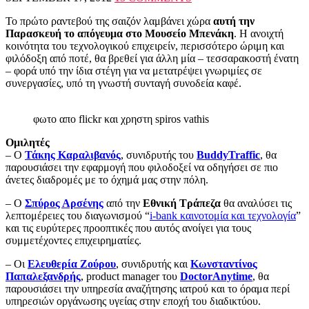
Το πρώτο ραντεβού της σαιζόν λαμβάνει χώρα
αυτή την
Παρασκευή το απόγευμα στο Μουσείο Μπενάκη
. Η ανοιχτή
κοινότητα του τεχνολογικού επιχειρείν, περισσότερο ώριμη και
φιλόδοξη από ποτέ, θα βρεθεί για άλλη μία – τεσσαρακοστή ένατη
– φορά υπό την ίδια στέγη για να μετατρέψει γνωριμίες σε
συνεργασίες, υπό τη γνωστή συνταγή συνοδεία καφέ.
φωτο απο flickr και χρηστη spiros vathis
Ομιλητές
– Ο
Τάκης Καραλιβανός
, συνιδρυτής του
BuddyTraffic
, θα
παρουσιάσει την εφαρμογή που φιλοδοξεί να οδηγήσει σε πιο
άνετες διαδρομές με το όχημά μας στην πόλη.
– Ο
Σπύρος Αρσένης
από την
Εθνική Τράπεζα
θα αναλύσει τις
λεπτομέρειες του διαγωνισμού “
i-bank καινοτομία και τεχνολογία
”
και τις ευρύτερες προοπτικές που αυτός ανοίγει για τους
συμμετέχοντες επιχειρηματίες.
– Οι
Ελευθερία Ζούρου
, συνιδρυτής και
Κωνσταντίνος
Παπαλεξανδρής
, product manager του
DoctorAnytime
, θα
παρουσιάσει την υπηρεσία αναζήτησης ιατρού και το όραμα περί
υπηρεσιών οργάνωσης υγείας στην εποχή του διαδικτύου.