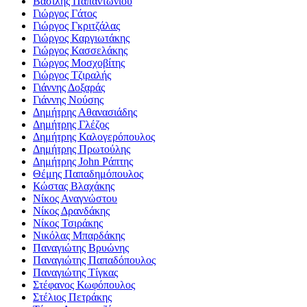
Βασίλης Παπαντωνίου
Γιώργος Γάτος
Γιώργος Γκριτζάλας
Γιώργος Καργιωτάκης
Γιώργος Κασσελάκης
Γιώργος Μοσχοβίτης
Γιώργος Τζιραλής
Γιάννης Δοξαράς
Γιάννης Νούσης
Δημήτρης Αθανασιάδης
Δημήτρης Γλέζος
Δημήτρης Καλογερόπουλος
Δημήτρης Πρωτούλης
Δημήτρης John Ράπτης
Θέμης Παπαδημόπουλος
Κώστας Βλαχάκης
Νίκος Αναγνώστου
Νίκος Δρανδάκης
Νίκος Τσιράκης
Νικόλας Μπαρδάκης
Παναγιώτης Βρυώνης
Παναγιώτης Παπαδόπουλος
Παναγιώτης Τίγκας
Στέφανος Κωφόπουλος
Στέλιος Πετράκης