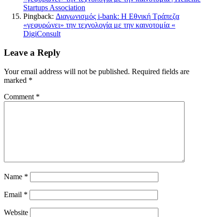
Startups Association
Pingback:
Διαγωνισμός i-bank: Η Εθνική Τράπεζα
«γεφυρώνει» την τεχνολογία με την καινοτομία «
DigiConsult
Leave a Reply
Your email address will not be published.
Required fields are
marked
*
Comment
*
Name
*
Email
*
Website